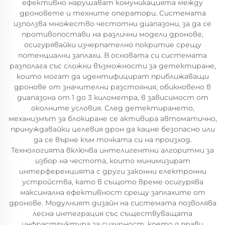
ефективно нарушават комуникацията между
дроновете и техните оператори. Системата
използва множество честотни диапазони, за да се
противопостави на различни модели дронове,
осигурявайки изчерпателно покритие срещу
потенциални заплахи. В основата си системата
разполага със сложни възможности за детектиране,
които могат да идентифицират приближаващи
дронове от значителни разстояния, обикновено в
диапазона от 1 до 3 километра, в зависимост от
околните условия. След детектирането,
механизмът за блокиране се активира автоматично,
принуждавайки целевия дрон да кацне безопасно или
да се върне към точката си на произход.
Технологията включва интелигентни алгоритми за
избор на честота, които минимизират
интерференцията с други законни електронни
устройства, като в същото време осигурява
максимална ефективност срещу заплахите от
дронове. Модулният дизайн на системата позволява
лесна интеграция със съществуващата
инфраструктура за сигурност, което я прави