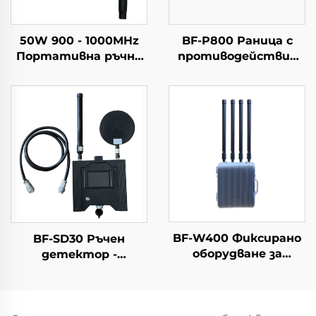
50W 900 - 1000MHz
BF-P800 Раница с
Портативна ръчна
противодействие
антена с чугунен
срещу дронове
корпус за
противодействие
на дронове
BF-W400 Фиксирано
BF-SD30 Ръчен
оборудване за
детектор -
противодействие
Комплектна версия
на дронове