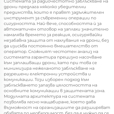
Системата за радиочестотно заблъскване на
дрони предлага няколко убедителни
предимства, които я правят задължителен
инструмент за съвременни операции по
сигурността. Най-вече, способността ѝ за
автоматичен отговор на заплахи значително
намалява времето за реакция, осигурявайки
незабавна защита от нахлувания на дрони, без
да изисква постоянно вмешателство от
оператор. Сложният честотен анализ на
системата гарантира прецизно насочване
към заплашващи дрони, като при това се
минимизира нежеланото заблъскване на
разрешени електронни устройства и
комуникации. Този изборен подход към
заблъскването запазва цялостността на
основните комуникации в защитената зона.
Модулната архитектура на системата
позволява лесно мащабиране, което дава
възможност на организациите да разширяват
обхвата по необходимост, без да е нужно да се