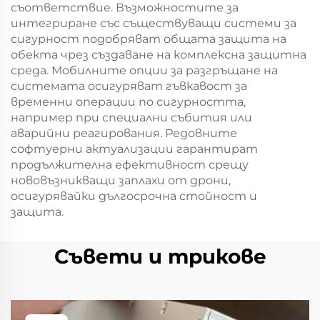
съответствие. Възможностите за
интегриране със съществуващи системи за
сигурност подобряват общата защита на
обекта чрез създаване на комплексна защитна
среда. Мобилните опции за разгръщане на
системата осигуряват гъвкавост за
временни операции по сигурността,
например при специални събития или
аварийни реагирования. Редовните
софтуерни актуализации гарантират
продължителна ефективност срещу
нововъзникващи заплахи от дрони,
осигурявайки дългосрочна стойност и
защита.
Съвети и трикове