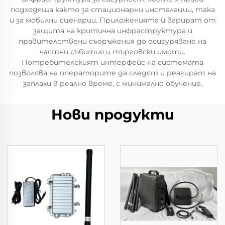
подходяща както за стационарни инсталации, така
и за мобилни сценарии. Приложенията ѝ варират от
защита на критична инфраструктура и
правителствени съоръжения до осигуряване на
частни събития и търговски имоти.
Потребителският интерфейс на системата
позволява на операторите да следят и реагират на
заплахи в реално време, с минимално обучение.
Нови продукти