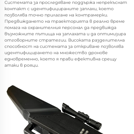
Системата за проследяване поддържа непрекъснат
контакт с идентифицираните заплахи, което
позволява точно прилагане на контрамерки.
Предвиждането на траекторията в реално време
помага на охранителния персонал да предвижда
възможните пътища на заплахата и да оптимизира
отговорните стратегии. Високата разделителна
способност на системата за откриване позволява
идентифицирането на множество дронове
едновременно, което я прави ефективна срещу
атаки в рояци.