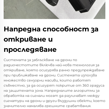
Напредна способност за
откриване и
проследяване
Системата за заблъскване на дрони по
радиочестотите включва най-нова технология за
откриване, която осигурява ранно предупреждаване
при приближаване на дрони. Системата използва
множество сензорни масиви, които работят
съвместно, за да осигурят покритие от 360 градуса
на защитената зона. Напредналите алгоритми за
обработка на сигнали могат да различават между
сигнатури на дрони и други въздушни обекти, което
значително намалява грешните срабатвания.