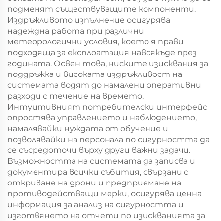
подменят съществуващите компоненти.
Издръжливото изпълнение осигурява
надеждна работа при различни
метеорологични условия, което я прави
подходяща за експлоатация навсякъде през
годината. Освен това, ниските изисквания за
поддръжка и високата издръжливост на
системата водят до намалени оперативни
разходи с течение на времето.
Интуитивният потребителски интерфейс
опростява управлението и наблюдението,
намалявайки нуждата от обучение и
позволявайки на персонала по сигурността да
се съсредоточи върху други важни задачи.
Възможността на системата да записва и
документира всички събития, свързани с
откриване на дрони и предприемане на
противодействащи мерки, осигурява ценна
информация за анализ на сигурността и
изготвянето на отчети по изискванията за