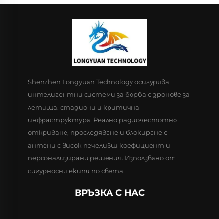
Shenzhen Longyuan Technology осигурява
интелигентни системи за борба с дронове за
летища, стадиони и критична
инфраструктура. Реално радиочестотно
откриване, проследяване и блокиране с
антени с висок печеливш коефициент и
персонализирани решения. Използвано от
сигурносни екипи по света.
ВРЪЗКА С НАС