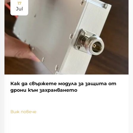
17
Jul
Как да свържете модула за защита от
дрони към захранването
Виж повече