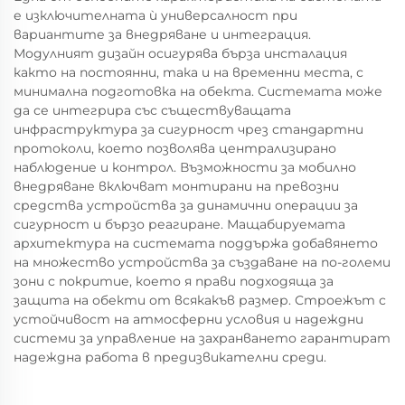
е изключителната ѝ универсалност при
вариантите за внедряване и интеграция.
Модулният дизайн осигурява бърза инсталация
както на постоянни, така и на временни места, с
минимална подготовка на обекта. Системата може
да се интегрира със съществуващата
инфраструктура за сигурност чрез стандартни
протоколи, което позволява централизирано
наблюдение и контрол. Възможности за мобилно
внедряване включват монтирани на превозни
средства устройства за динамични операции за
сигурност и бързо реагиране. Мащабируемата
архитектура на системата поддържа добавянето
на множество устройства за създаване на по-големи
зони с покритие, което я прави подходяща за
защита на обекти от всякакъв размер. Строежът с
устойчивост на атмосферни условия и надеждни
системи за управление на захранването гарантират
надеждна работа в предизвикателни среди.