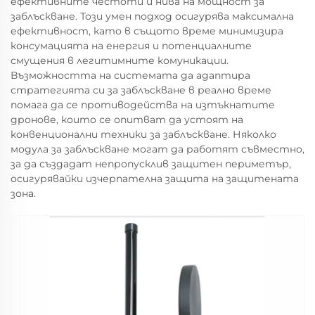
ефективните честоти и нива на мощност за
заблъскване. Този умен подход осигурява максимална
ефективност, като в същото време минимизира
консумацията на енергия и потенциалните
смущения в легитимните комуникации.
Възможността на системата да адаптира
стратегията си за заблъскване в реално време
помага да се противодейства на изтъкнатите
дронове, които се опитват да устоят на
конвенционални техники за заблъскване. Няколко
модула за заблъскване могат да работят съвместно,
за да създадат непропусклив защитен периметър,
осигурявайки изчерпателна защита на защитената
зона.