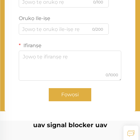
0/100
Orukọ Ile-iṣẹ
0/200
Ifiranṣẹ
0/1000
Fọwọsi
uav signal blocker uav