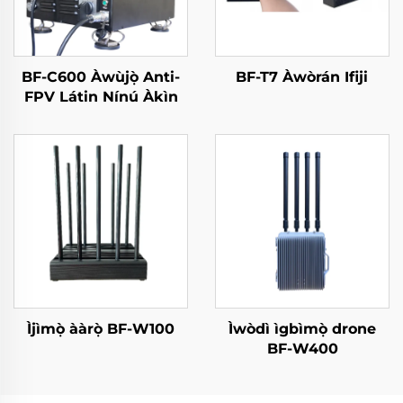
BF-C600 Àwùjọ̀ Anti-
BF-T7 Àwòrán Ifiji
FPV Látin Nínú Àkìn
Ìjìmọ̀ ààrọ̀ BF-W100
Ìwòdì ìgbìmọ̀ drone
BF-W400