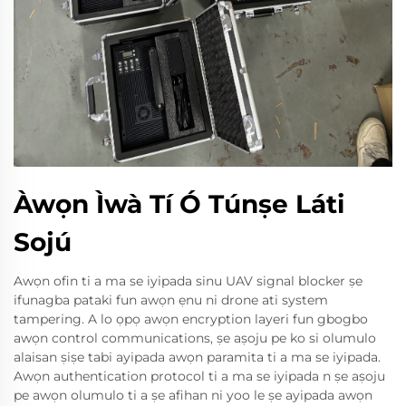
Àwọn Ìwà Tí Ó Túnṣe Láti
Sojú
Awọn ofin ti a ma se iyipada sinu UAV signal blocker ṣe
ifunagba pataki fun awọn ẹnu ni drone ati system
tampering. A lo ọpọ awọn encryption layeri fun gbogbo
awọn control communications, ṣe aṣoju pe ko si olumulo
alaisan ṣiṣe tabi ayipada awọn paramita ti a ma se iyipada.
Awọn authentication protocol ti a ma se iyipada n ṣe aṣoju
pe awọn olumulo ti a ṣe afihan ni yoo le ṣe ayipada awọn