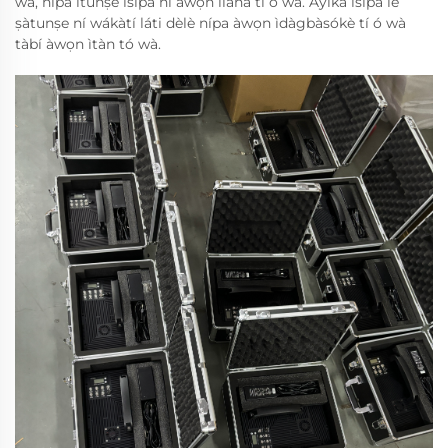
wà, nípa ìtúnṣe ìsípa ní àwọn ìlànà tí ó wà. Àyíká ìsípa le
ṣàtunṣe ní wákàtí láti dèlè nípa àwọn ìdàgbàsókè tí ó wà
tàbí àwọn ìtàn tó wà.