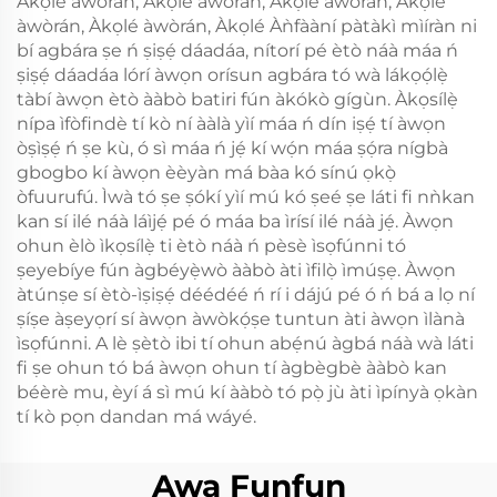
Àkọlé àwòrán, Àkọlé àwòrán, Àkọlé àwòrán, Àkọlé
àwòrán, Àkọlé àwòrán, Àkọlé Àǹfààní pàtàkì mìíràn ni
bí agbára ṣe ń ṣiṣẹ́ dáadáa, nítorí pé ètò náà máa ń
ṣiṣẹ́ dáadáa lórí àwọn orísun agbára tó wà lákọọ́lẹ̀
tàbí àwọn ètò ààbò batiri fún àkókò gígùn. Àkọsílẹ̀
nípa ìfòfindè tí kò ní ààlà yìí máa ń dín iṣẹ́ tí àwọn
òṣìṣẹ́ ń ṣe kù, ó sì máa ń jẹ́ kí wọ́n máa ṣọ́ra nígbà
gbogbo kí àwọn èèyàn má bàa kó sínú ọkọ̀
òfuurufú. Ìwà tó ṣe ṣókí yìí mú kó ṣeé ṣe láti fi nǹkan
kan sí ilé náà láìjẹ́ pé ó máa ba ìrísí ilé náà jẹ́. Àwọn
ohun èlò ìkọsílẹ̀ ti ètò náà ń pèsè ìsọfúnni tó
ṣeyebíye fún àgbéyẹ̀wò ààbò àti ìfilọ̀ ìmúṣẹ. Àwọn
àtúnṣe sí ètò-ìṣiṣẹ́ déédéé ń rí i dájú pé ó ń bá a lọ ní
ṣíṣe àṣeyọrí sí àwọn àwòkọ́ṣe tuntun àti àwọn ìlànà
ìsọfúnni. A lè ṣètò ibi tí ohun abẹ́nú àgbá náà wà láti
fi ṣe ohun tó bá àwọn ohun tí àgbègbè ààbò kan
béèrè mu, èyí á sì mú kí ààbò tó pọ̀ jù àti ìpínyà ọkàn
tí kò pọn dandan má wáyé.
Awa Funfun