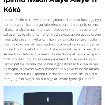
Kókò
Ipinna ifasilẹ rẹ ti UAV ti o ni agbara lati ṣakoso ifasilẹ jẹ ẹya
kan ti o wa ni ipo ti o ga julọ ninu sisere ti o ṣe pẹlu drone.
Ni ẹka rẹ, sisere naa n lo awọn alagbeka ti o ni agbara lati
ṣakoso ifasilẹ digiti kan ti le rii ati ṣakoso awọn asọye drone
meji tabi diẹ sii ni iyika kan. Ipinna naa dabi ṣe iṣiro ifasilẹ
laarin akoko kan ati ṣiṣe iṣeduro ti o le ṣakoso awọn iyemeji
drone ti a mọ tabi ti o n bọ. Agbega rẹ lati ṣe iṣiro naa dabi
ṣe iranlọwọ lati ṣe idije laarin ifasilẹ drone ati awọn asọye ti
o da lori iṣeduro, lati ṣe iyara pipadanu ti o ṣe pẹlu awọn
iṣowo pataki. Ipinna ifasilẹ naa n gba ifasisse ti o wa ni oju
agbagba, n ṣakoso awọn paramita ti o ṣakoso laarin akoko
kan bi xọwọ ti a rii. Ipinna ti o ṣakoso naa dabi ṣe iṣiro ti o
dara julọ fun awọn ipo ti o ṣiṣẹ ati awọn iyemeji ti o fefe.