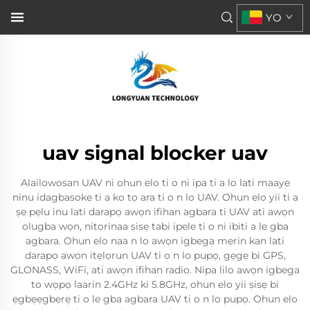
YO
uav signal blocker uav
Alailowosan UAV ni ohun elo ti o ni ipa ti a lo lati maaye
ninu idagbasoke ti a ko tọ ara ti o n lo UAV. Ohun elo yii ti a
ṣe pẹlu inu lati darapọ awọn ifihan agbara ti UAV ati awọn
olugba wọn, nitorinaa ṣisẹ tabi ipele ti o ni ibiti a le gba
agbara. Ohun elo naa n lo awọn igbega mẹrin kan lati
darapọ awọn itẹlọrun UAV ti o n lo pupọ, gẹgẹ bi GPS,
GLONASS, WiFi, ati awọn ifihan radio. Nipa lilo awọn igbega
to wọpọ laarin 2.4GHz ki 5.8GHz, ohun elo yii ṣisẹ bi
ẹgbẹẹgbẹrẹ ti o le gba agbara UAV ti o n lo pupọ. Ohun elo