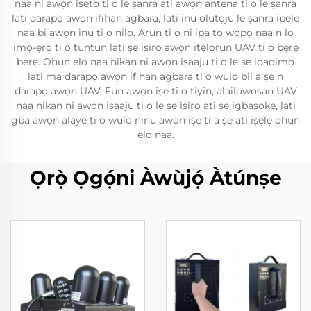
naa ni awọn iṣeto ti o le ṣanra ati awọn antena ti o le ṣanra
lati darapọ awọn ifihan agbara, lati inu olutọju le ṣanra ipele
naa bi awọn inu ti o nilo. Arun ti o ni ipa to wọpọ naa n lo
imọ-ẹrọ ti o tuntun lati ṣe iṣiro awọn itẹlọrun UAV ti o bẹrẹ
bẹrẹ. Ohun elo naa nikan ni awọn iṣaaju ti o le ṣe idadimọ
lati ma darapọ awọn ifihan agbara ti o wulo bii a ṣe n
darapọ awọn UAV. Fun awọn iṣẹ ti o tiyin, alailowosan UAV
naa nikan ni awọn iṣaaju ti o le ṣe iṣiro ati ṣe igbasoke, lati
gba awọn alaye ti o wulo ninu awọn iṣẹ ti a ṣe ati iṣẹlẹ ohun
elo naa.
Ọrọ̀ Ọgọ́ni Àwùjọ́ Àtúnṣe