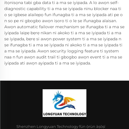
itọnisọna tabi gba data ti a ma se iyipada. A lo awọn self-
diagnostic capability ti a ma se iyipada ninu blocker naa ti
o ṣe igbese alailepọ fun ifunagba ti a ma se iyipada ati pe o
n so pe ni gbogbo awọn iṣoro ti o le ṣe ifunagba alaisan.
Awọn automatic failover mechanism ṣe ifunagba ti a ma se
iyipada laipẹ bẹrẹ nikan ni akoko ti a ma se iyipada ti a ma
se iyipada, bẹrẹ si awọn power system ti a ma se iyipada n
ṣe ifunagba ti a ma se iyipada ni akoko ti a ma se iyipada ti
a ma se iyipada. Awọn security logging feature ti system
naa n fun awọn audit trail ti gbogbo awọn event ti a ma se
iyipada ati awọn ayipada ti a ma se iyipada.
Shenzhen Longyuan Technology fún ọ̀rùn àṣòṣí