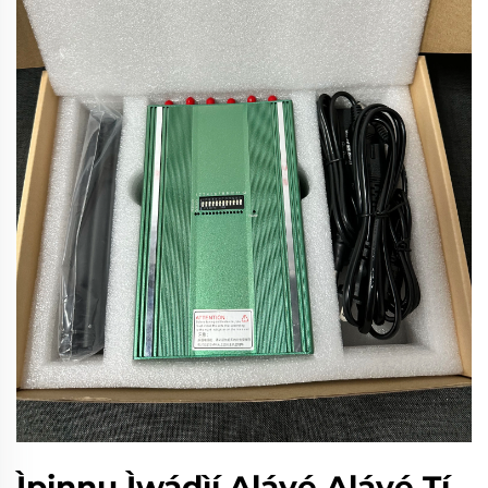
Ìpinnu Ìwádìí Aláyé Aláyé Tí