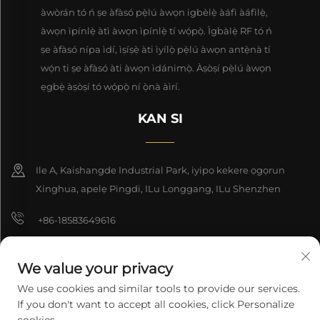
àwòrán tó ń ṣe àfàsó pẹ̀lú àwọn igbèlẹ̀ àáfì àáfìlẹ̀,
àwọn ìpínlẹ̀ àtì àwọn ìpínlẹ̀ tí wọ́pọ̀. Ìgbàlẹ̀ RF tó ń
ṣe àfàsó nípa ìdí, ìṣíṣẹ̀ àti ìyílọ̀ pẹ̀lú àwọn antẹ̀nà tí
wọ́n ti ṣe àfàsó àti àwọn ìdánimọ̀. Àṣòṣí pẹ̀lú àwọn
ẹgbẹ̀ àṣòṣí tó wọ́pọ̀ ní ọ̀nà àìrí.
KAN SI
Ile A, Kaishangde Industrial Park, iyipo kekere ọgọrun
Xinghua, apelẹ Pingdi, ILu Longgang, ILu Shenzhen
+86-18583649616
[email protected]
We value your privacy
8618165761396
We use cookies and similar tools to provide our services.
If you don't want to accept all cookies, click Personalize