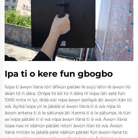
Ipa ti o kere fun gbogbo
Ìsípa ti àwọn ìlànà lórí àfikún pàtàkì lè sojú látìn lè àwọn ìlò
àkàn tó ń dára. Onípa tó kò tó ń dára ní ìsípa láti ṣẹlẹ̀ fún
1000 mita ní ìyí, dídá sísí nípa àwọn ìpòlàyè àti àwọn ìtàn tó
wà. Àyíká ìsípa yìí le jàkàlẹ̀ sí àwọn ìlànà tí ó wà nípa lò
àwọn antẹna tí ó le ṣàtunṣe àti ìtanna tí ó le ṣàtunṣe, lè tún
ṣe ìsípa pàtàkì tí ó wà nípa àwọn ìlànà tí ó wà. Àwọn ìlànà
ìsípa naa ní ìdáhùn pàtàkì nítorí àwọn ìtàn tó wà. Àwọn
ìlànà mìíràn le jàkàlẹ̀ pẹ̀lẹ̀ ìdáhùn pàtàkì fún àwọn ìlànà tó