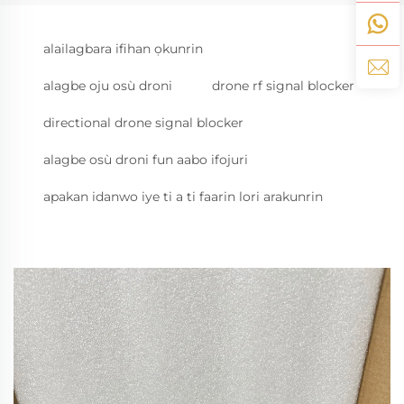
alailagbara ifihan ọkunrin
alagbe oju osù droni
drone rf signal blocker
directional drone signal blocker
alagbe osù droni fun aabo ifojuri
apakan idanwo iye ti a ti faarin lori arakunrin