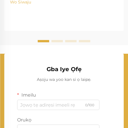
Wo Siwaju
Gba Iye Ọfẹ
Aṣoju wa yoo kan si ọ laipẹ.
Imeilu
0/100
Orukọ