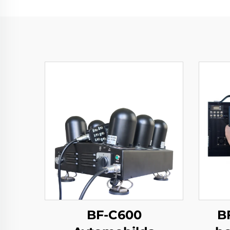
BF-C600
BF