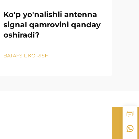
Ko'p yo'nalishli antenna
Is
signal qamrovini qanday
to
oshiradi?
aso
qa
BATAFSIL KO'RISH
BATA