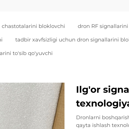
 chastotalarini bloklovchi
dron RF signallarini
hi
tadbir xavfsizligi uchun dron signallarini bl
rini to'sib qo'yuvchi
Ilg'or sign
texnologiy
Dronlarni boshqarish 
qayta ishlash texnol