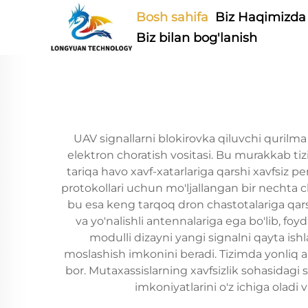
Bosh sahifa
Biz Haqimizda
Biz bilan bog'lanish
UAV signallarni blokirovka qiluvchi quril
elektron choratish vositasi. Bu murakkab tizi
tariqa havo xavf-xatarlariga qarshi xavfsiz
protokollari uchun mo'ljallangan bir nechta c
bu esa keng tarqoq dron chastotalariga qars
va yo'nalishli antennalariga ega bo'lib, fo
modulli dizayni yangi signalni qayta ishl
moslashish imkonini beradi. Tizimda yonliq al
bor. Mutaxassislarning xavfsizlik sohasidagi
imkoniyatlarini o'z ichiga oladi