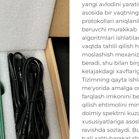
yangi avlodini yara
asosida bir vaqtning
protokollari aniqlani
beruvchi murakkab r
algoritmlari ishlatil
vaqtda tahlil qilish
moslashish mexanizm
beradi, shu bilan bi
kelajakdagi xavflari
Tizimning qayta ishl
me'yorida amalga osh
farqlash imkonini be
qilish ehtimolini min
doimiy spektrni kuz
xususiyatlariga aso
ravishda sozlaydi. 
turli xatti-harakat s