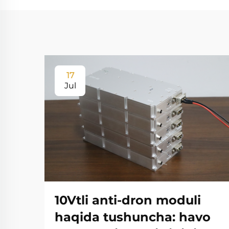
17
Jul
10Vtli anti-dron moduli
haqida tushuncha: havo