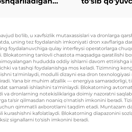
shqariladigan
to'sib qo'yuvc
ekran
qurilma
mavjud bo'lib, u xavfsizlik mutaxassislari va dronlarga qa
vbatda, uning tez foydalanish imkoniyati dron xavflariga d
ing foydalanuvchiga qulay interfeysi operatorlarga chuq
 Blokatorning tanlovli chastota maqsadga qaratilishi bo
 himoyalangan hududda oddiy ishlarni davom ettirishga 
b, ichki va tashqi foydalanishga mos keladi. Tizimning keng
ilishni ta'minlaydi, modulli dizayni esa dron texnologiyas
radi. Yana bir muhim afzallik — energiya samaradorligi, t
dat samarali ishlashini ta'minlaydi. Blokatorning avtomati
 va dronlarning notekisliklariga doimiy nazoratni saqla
ga ta'sir qilmasdan noaniq o'rnatish imkonini beradi. Tiz
ish uchun qimmatli axborotlarni taqdim etadi. Muntazam da
ali kurashishni kafolatlaydi. Blokatorning diapazonini so
siz signallarni to'sish imkonini beradi.