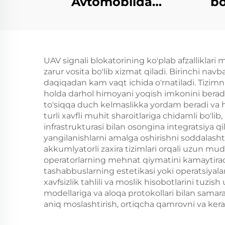
Avtomobilda
bo
o'rnatilgan Anti-FPV
va dronega qarshi
jihoz
UAV signali blokatorining ko'plab afzalliklari 
zarur vosita bo'lib xizmat qiladi. Birinchi na
daqiqadan kam vaqt ichida o'rnatiladi. Tizimn
holda darhol himoyani yoqish imkonini beradi.
to'siqqa duch kelmaslikka yordam beradi va
turli xavfli muhit sharoitlariga chidamli bo'li
infrastrukturasi bilan osongina integratsiya q
yangilanishlarni amalga oshirishni soddalashti
akkumlyatorli zaxira tizimlari orqali uzun mud
operatorlarning mehnat qiymatini kamaytiradi
tashabbuslarning estetikasi yoki operatsiyalar
xavfsizlik tahlili va moslik hisobotlarini tuz
modellariga va aloqa protokollari bilan samar
aniq moslashtirish, ortiqcha qamrovni va kerak