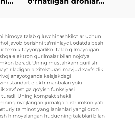
hi
o'rnatilgan dronlarga
qarshi choralar
vositasi
rshi himoya talab qiluvchi tashkilotlar uchun
arhol javob berishni ta'minlaydi, odatda besh
ur texnik tayyorgarlikni talab qilmaydigan
shqa elektron qurilmalar bilan nojo'ya
imkon beradi. Uning mustahkam qurilishi
aytiriladigan arxitekturasi mavjud xavfsizlik
i rivojlanayotganda kelajakdagi
izim standart elektr manbalari yoki
k xavf ostiga qo'yish funksiyasi
b turadi. Uning kompakt shakli
imning rivojlangan jurnalga olish imkoniyati
sturiy ta'minot yangilanishlari yangi dron
zlash himoyalangan hududning talablari bilan