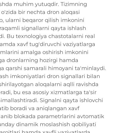
tishda muhim yutuqdir. Tizimning
 o'zida bir nechta dron aloqasi
b, ularni beqaror qilish imkonini
aqamli signallarni qayta ishlash
adi. Bu texnologiya chastotalarni real
 hamda xavf tug'diruvchi vaziyatlarga
larini amalga oshirish imkonini
rga dronlarning hozirgi hamda
ga qarshi samarali himoyani ta'minlaydi.
ash imkoniyatlari dron signallari bilan
irilayotgan aloqalarni aqlli ravishda
radi, bu esa asosiy xizmatlarga ta'sir
imallashtiradi. Signalni qayta ishlovchi
atib boradi va aniqlangan xavf
slanib blokada parametrlarini avtomatik
Bunday dinamik moslashish qobiliyati
haroitlari hamda xavfli vaziyatlarda