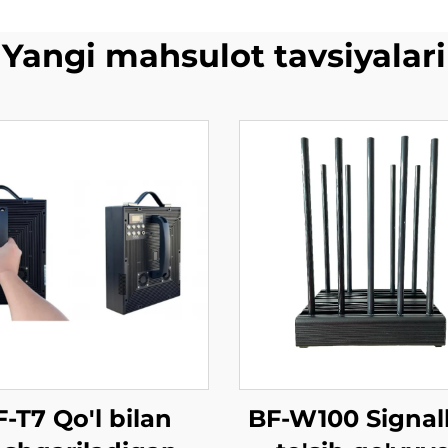
Yangi mahsulot tavsiyalari
-T7 Qo'l bilan
BF-W100 Signall