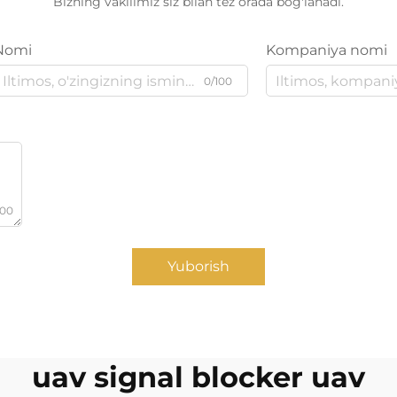
Bizning vakilimiz siz bilan tez orada bog'lanadi.
Nomi
Kompaniya nomi
0/100
000
Yuborish
uav signal blocker uav