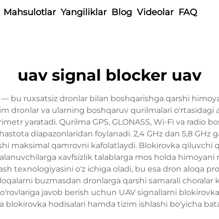
Mahsulotlar
Yangiliklar
Blog
Videolar
FAQ
uav signal blocker uav
ma — bu ruxsatsiz dronlar bilan boshqarishga qarshi himo
m dronlar va ularning boshqaruv qurilmalari o'rtasidagi al
 perimetr yaratadi. Qurilma GPS, GLONASS, Wi-Fi va radio 
hastota diapazonlaridan foylanadi. 2,4 GHz dan 5,8 GHz g
hi maksimal qamrovni kafolatlaydi. Blokirovka qiluvchi
ydalanuvchilarga xavfsizlik talablarga mos holda himoyan
ash texnologiyasini o'z ichiga oladi, bu esa dron aloqa prot
oqalarni buzmasdan dronlarga qarshi samarali choralar ko
 so'rovlariga javob berish uchun UAV signallarni blokirovk
 va blokirovka hodisalari hamda tizim ishlashi bo'yicha bat