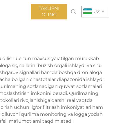
TAKLIFNI
UZ
OLING
ya qilish uchun maxsus yaratilgan murakkab
oqa signallarini buzish orqali ishlaydi va shu
boshqaruv signallari hamda boshqa dron aloqa
acha bo'lgan chastotalar diapazonida ishlaydi,
 qurilmaning sozlanadigan quvvat sozlamalari
i moslashtirish imkonini beradi. Qurilmaning
okollari rivojlanishiga qarshi real vaqtda
'rish uchun ilg'or filtrlash imkoniyatlari ham
a qiluvchi qurilma monitoring va logga yozish
afsil ma'lumotlarni taqdim etadi.