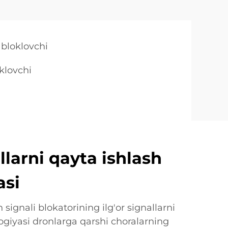
 bloklovchi
oklovchi
allarni qayta ishlash
asi
signali blokatorining ilg'or signallarni
ogiyasi dronlarga qarshi choralarning