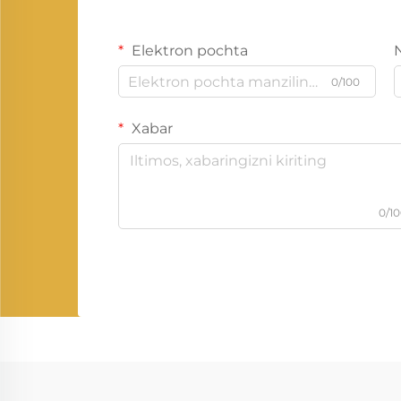
Elektron pochta
0/100
Xabar
0/1