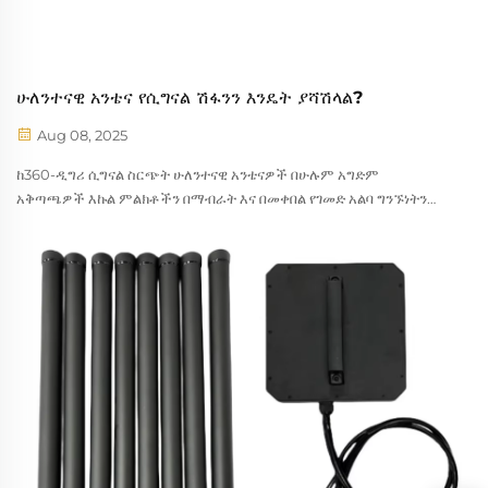
ሁለንተናዊ አንቴና የሲግናል ሽፋንን እንዴት ያሻሽላል?
Aug 08, 2025
ከ360-ዲግሪ ሲግናል ስርጭት ሁለንተናዊ አንቴናዎች በሁሉም አግድም
አቅጣጫዎች እኩል ምልክቶችን በማብራት እና በመቀበል የገመድ አልባ ግንኙነትን
አብዮታል። እነዚህ ልዩ አንቴናዎች የዶናት ቅርጽ ያለው የጨረር ፓት ይፈጥራሉ ...