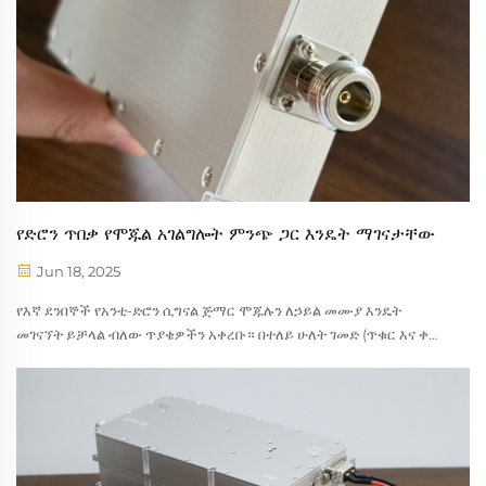
የድሮን ጥበቃ የሞጁል አገልግሎት ምንጭ ጋር እንዴት ማገናታቸው
Jun 18, 2025
የእኛ ደንበኞች የአንቲ-ድሮን ሲግናል ጅማር ሞጁሉን ለኃይል መሙያ እንዴት
መገናኘት ይቻላል ብለው ጥያቄዎችን አቀረቡ። በተለይ ሁለት ገመድ (ጥቁር እና ቀ
đỏ) ያለው ኃይል ለመጠቀም የሚነሳ አስፈላጊነት ያለው ሙሉ ኤሌክትሮኒክስ ፣ ይህ
ሞጁል ሶስት ገመዶች ጋር ይመጣል...