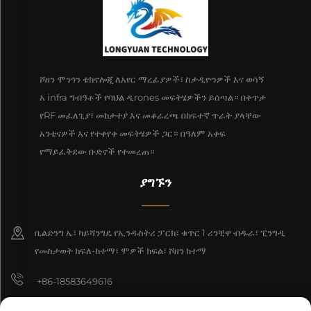
ሾዘን ሞንጎን ቴክኖሎጂ ለአየር ማረፊያዎች፣ ስታዲዮንዎች እና ወሳኝ
አ infra ግብዓቶች የባህል ዲrones መፍትሄዎችን ይሰጣል። በቀጥታ
የRF መፈለጊያ፣ መከታተያ እና መቆራረጫ በከፍተኛ ጥራት ያላቸው
አንቴናዎች እና የተቀየቀ መፍትሄዎች ጋር። በዓለም አቀፍ
የማይፈቅደው ቡድኖች የተመረጠ።
ያግኙን
ቢልድንግ ኤ፣ ካይሻንግዴ የኢንዱስትሪ ፓርክ፣ ቁጥር 1 ሪንቺዋ ብዱራ፣ ፒንግዲ
የመስታወት ክፍለ-ከተማ፣ ሞዎች ክፍል፣ ሾዘን ከተማ
+86-18583649616
[email protected]