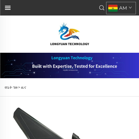
AM
የቤት ገጽ>
ዜና