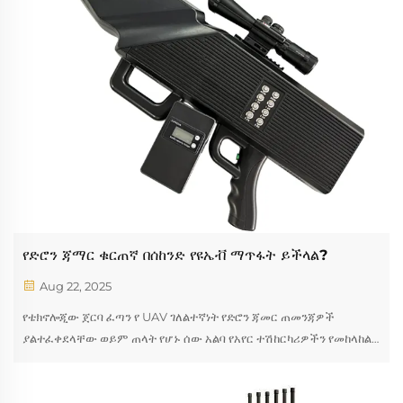
የድሮን ጃማር ቁርጠኛ በሰከንድ የዩኤቭ ማጥፋት ይችላል?
Aug 22, 2025
የቴክኖሎጂው ጀርባ ፈጣን የ UAV ገለልተኛነት የድሮን ጃመር ጠመንጃዎች
ያልተፈቀደላቸው ወይም ጠላት የሆኑ ሰው አልባ የአየር ተሽከርካሪዎችን የመከላከል
የፊት መስመርን ይወክላሉ ፣ ትክክለኛነት ያለው ዒላማን ከፈጣን ምላሽ ችሎታዎች
ጋር ያጣምራሉ። እነዚህ ተንቀሳቃሽ ፀረ-ድሮኖች...