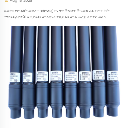
Aug 15, 2025
ዘመናዊ የምልክት መቋረጥ ቴክኖሎጂ ዋና ዋና ችሎታዎች ገመድ አልባ የግንኙነት
ማደናቀፊያዎች ለደህንነት፣ ለግላዊነት ጥበቃ እና ለግል መረጃ ቁጥጥር ወሳኝ
መሳሪያዎች ሆነው ያገለግላሉ ። እነዚህ ልዩ መሣሪያዎች ጣልቃ ገብነት የሚፈጥሩ
ሬዲዮዎችን ያስተላልፋሉ...