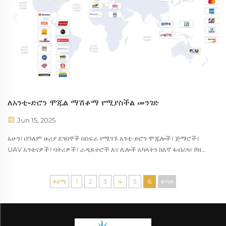
ለአንቲ-ድሮን ሞጁል ማሽቆማ የሚያስችል መንገድ
Jun 15, 2025
አሁን፣ በዓለም ዙሪያ ደንበኞች በስፍራ የሚገኙ አንቲ-ድሮን ሞጁሎች፣ ጅማሮች፣
UAV አንቴናዎች፣ ባትሪዎች፣ ራዲዬተሮች እና ሌሎች አካላትን ከእኛ ፋብሪካ፣ ሾዘን
ሞንጎ ኤሌክትሮኒክስ ኮ. ፣ ሊ.ዲ. በመግዛት ላይ ነው። ስለዚህ፣ ፈጣን እና የተጠበቀ
የክፍያ ዘዴ...
ቀደሚ
1
2
3
4
5
6
ቀጣይ