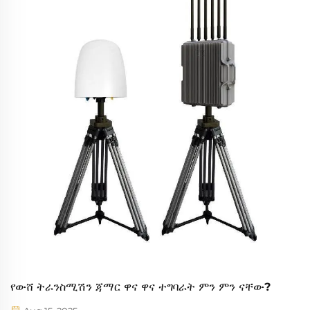
የውሸ ትራንስሚሽን ጃማር ዋና ዋና ተግባራት ምን ምን ናቸው?