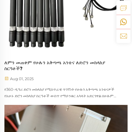
ለምን መጠቀም የሁሉን አቅጣጫ አንቴና ለድሮን መከላከያ
ስርዓቶች?
Aug 01, 2025
የ360-ዲግሪ ድሮን መከላከያ የሚስጥራዊ ጥገኛነት የሁሉን አቅጣጫ አንቴናዎች
የአሁኑ ድሮን መከላከያ ስርዓቶች ውስጥ የማይንቁር አካላት አድርገዋል በሁሉም
አቅጣጫዎች የሚመጣውን ከባድ ጥሬታዎች በማይቁረጥ መሸፈኛ በማቅረብ
ለመከላከል የሚያገለግሉ ናቸው፡፡ የአቅጣጫ አንቴናዎች እንደ ትክክለኛ መምታዎች
ያስፈልጋቸዋል በተቃራኒ፣ የሁሉን አቅጣጫ አንቴና