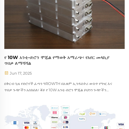
የ 10W አንቲ-ድሮን ሞጁል የማወቅ አማራጭ፡ የአየር መላኪያ
ጥበቃ ለማሻሻል
Jun 17, 2025
በቅርብ ጊዜ የድሮኖች ፈጣን ግROWTH በአቁም ኢንዱስትሪ ውስጥ የግዢ እና
ጥበቃ ጉዳዮችን አስከሰለ፣ ቖይ የ 10W አንቲ-ድሮን ሞጁል ይህንን ጉዳዮችን
ለመፍታት የዋና ቴክኖሎጂ ሆኗል፣ የተወሰኑ ችሎታዎችን ያቀርባል...