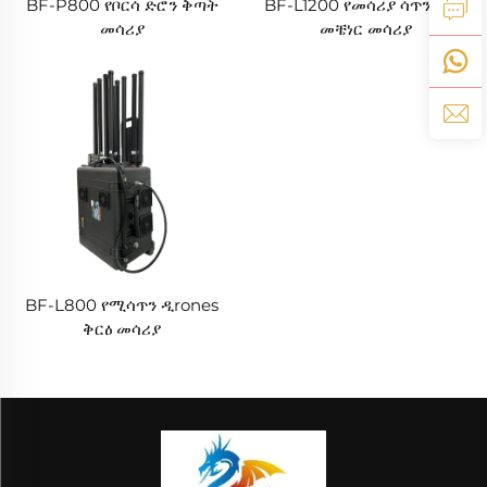
BF-P800 የቦርሳ ድሮን ቅጣት
BF-L1200 የመሳሪያ ሳጥን ድሮን
መሳሪያ
መቼነር መሳሪያ
BF-L800 የሚሳጥን ዲrones
ቅርዕ መሳሪያ