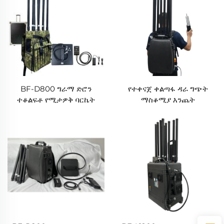
BF-D800 ግራማ ድሮን
የተቀናጀ ቀልጣፋ ዳራ ግጭት
ተቆልፍቶ የሚታዎቅ ባርኬት
ማስቆሚያ እንጨት