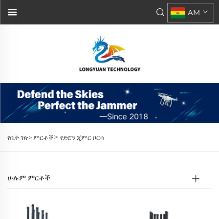
AM
>
የቤት ገጽ>
ምርቶች
የድሮን ጂምር ቦርሳ
ሁሉም ምርቶች