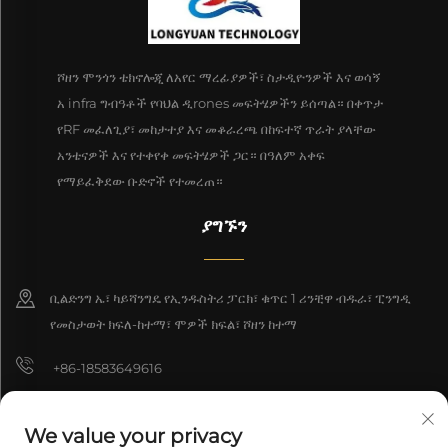
ሾዘን ሞንጎን ቴክኖሎጂ ለአየር ማረፊያዎች፣ ስታዲዮንዎች እና ወሳኝ
አ infra ግብዓቶች የባህል ዲrones መፍትሄዎችን ይሰጣል። በቀጥታ
የRF መፈለጊያ፣ መከታተያ እና መቆራረጫ በከፍተኛ ጥራት ያላቸው
አንቴናዎች እና የተቀየቀ መፍትሄዎች ጋር። በዓለም አቀፍ
የማይፈቅደው ቡድኖች የተመረጠ።
ያግኙን
ቢልድንግ ኤ፣ ካይሻንግዴ የኢንዱስትሪ ፓርክ፣ ቁጥር 1 ሪንቺዋ ብዱራ፣ ፒንግዲ
የመስታወት ክፍለ-ከተማ፣ ሞዎች ክፍል፣ ሾዘን ከተማ
+86-18583649616
[email protected]
We value your privacy