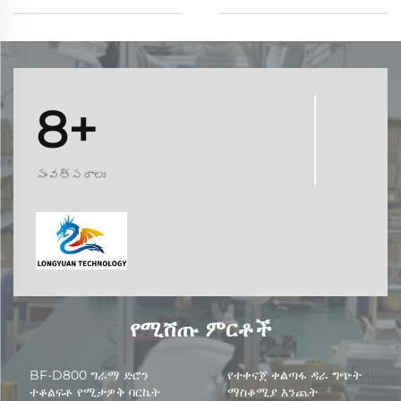
8+
సంవత్సరాలు
የሚሸጡ ምርቶች
BF-D800 ግራማ ድሮን
የተቀናጀ ቀልጣፋ ዳራ ግጭት
ተቆልፍቶ የሚታዎቅ ባርኬት
ማስቆሚያ እንጨት