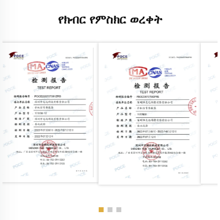
የክብር የምስክር ወረቀት