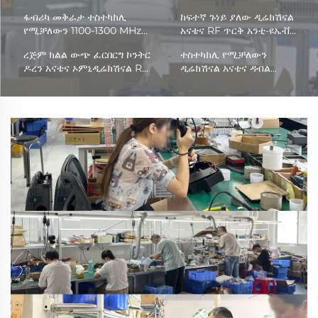
ፋብሪካ መቅራታ ተስተካክሊ
ከፍተኛ ጉነይ ያለው ዲሬክሽናል
የሚቻለውን 1100-1300 MHz
አናቴና RF ጥርቅ አንቲ-ዩኤቭ
ድግግሞሽ አናቴና
900-5.8G የራዲዮ መቆራረጫ
ረጅም ክልል ውጭ ፈርበርግ ኮንትር
ተስተካክሊ የሚቻለውን
600mm*32mm RF
ለዩኤቪ ምልክት ቢሎች ድግግሞሽ
ዶረን አናቴና ኦምኒዲሬክሽናል RF
ዲሬክሽናል አናቴና ዳብል
ኦምኒዲሬክሽናል ፈርበርግ ጥርቅ
መፈለጊያ
ድግግሞሽ ጥርቅ
ፖላራይዘሽን ውጭ ሰባት-ፓርት
ለኮንትር ዶረን
250-2550MHz ፈሳሽ
ድግግሞሽ ፕሌት ጋር ፓወር
ዲሬይቨር ሞጁሎች