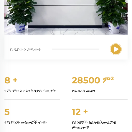
ቪዲዮውን ይጫውት
8
+
30000
ም²
የምርምር እና እንቅስቃሴ ዓመታት
የፋብሪካ መጠን
5
13
+
የማምረት መስመሮች ብዛት
የደንበኞች ክልላዊ/አውራጃዊ
ምንባያዎች