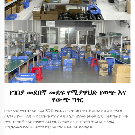
የገበያ መደበኛ መደፍ የሚያዋህድ የወጭ እና
የውጭ ግዢ
በዜሮ ግዢ የገባ ቢዝነስ ክፍል 30% ያህል የምትኖረው፣ ጥብቅ መሰረት ላይ ይገኛል።
በአንጻሩ የመካከለኛውና የደቡብ-ምስራቃዊ እስያ ክፍሎች (ቀዳዳ 15%) የተሻሻሉ የውጭ
ግዢ ቢዝነሶችን አስተዋውቀዋል፣ የዜሮና የውጭ ግዢ ቢዝነስ ቅርፅ አስተላልፎ
የሚጋራውን የሪስክ ተቋምና የቢዝነስ ማስፋፋት ቦታ ይሰጣል።