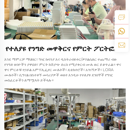
የተለያዩ የንግድ መዋቅርና የምርት ፖርትፎሊዮ
እንደ ማምረቻ ማህበር፣ ግዢ ኩባንያ እና ዲስትሪብዩተር/ዎሃልሴለር ተጨማሪ ብዙ
የንግድ ጸባዮችን ያዋህድ፣ ምርት ከሽያጭ ድረስ የሚያቀርብ ሙሉ ዙር ይቆጥራል። ዋና
ዋና ምርቶቹ የኃይል አምፕሊፌየር ሙሉኮች፣ ዴቴክተሮች፣ አገናኝዎች፣ LORA
ሙሉኮች፣ ሲግናል በስተቀኝ መሳሪያዎች ወዘተ እንዲሁ የተለያዩ ደንበኞች የግዢ
መስፈርቶችን ለማሟላት ይችላሉ።