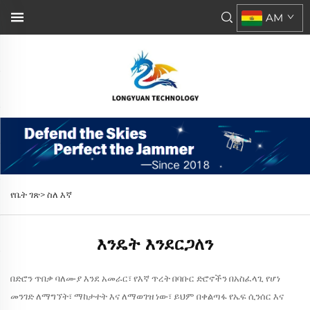
AM
የቤት ገጽ>
ስለ እኛ
እንዴት እንደርጋለን
በድሮን ጥበቃ ባለሙያ እንደ አመራር፣ የእኛ ጥረት በባቡር ድሮኖችን በአስፈላጊ የሆነ
መንገድ ለማግኘት፣ ማከታተት እና ለማወገዝ ነው፣ ይህም በቀልጣፋ የኤፍ ሲንሰር እና