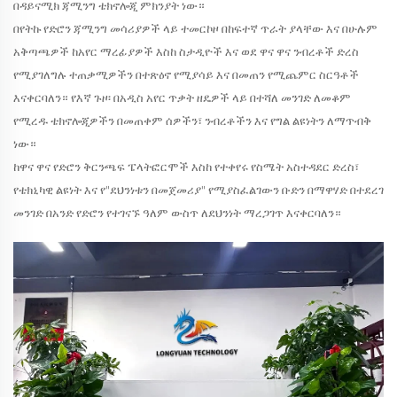
በዳይናሚክ ጃሚንግ ቴክኖሎጂ ምክንያት ነው።
በየትኩ የድሮን ጃሚንግ መሳሪያዎች ላይ ተመርኮዞ በከፍተኛ ጥራት ያላቸው እና በሁሉም
አቅጣጫዎች ከአየር ማረፊያዎች እስከ ስታዲዮች እና ወደ ዋና ዋና ንብረቶች ድረስ
የሚያገለግሉ ተጠቃሚዎችን በተጽዕኖ የሚያሳይ እና በመጠን የሚጨምር ስርዓቶች
እናቀርባለን። የእኛ ጉዞ፡ በአዲስ አየር ጥቃት ዘዴዎች ላይ በተሻለ መንገድ ለመቆም
የሚረዱ ቴክኖሎጂዎችን በመጠቀም ሰዎችን፣ ንብረቶችን እና የግል ልዩነትን ለማጥብቅ
ነው።
ከዋና ዋና የድሮን ቅርንጫፍ ፔላትፎርሞች እስከ የተቀየሩ የስሜት አስተዳደር ድረስ፣
የቴክኒካዊ ልዩነት እና የ"ደህንነቱን በመጀመሪያ" የሚያስፈልገውን ቡድን በማዋሃድ በተደረገ
መንገድ በአንድ የድሮን የተገናኙ ዓለም ውስጥ ለደህንነት ማረጋገጥ እናቀርባለን።