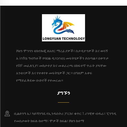
ሾዘን ሞንጎን ቴክኖሎጂ ለአየር ማረፊያዎች፣ ስታዲዮንዎች እና ወሳኝ
አ infra ግብዓቶች የባህል ዲrones መፍትሄዎችን ይሰጣል። በቀጥታ
የRF መፈለጊያ፣ መከታተያ እና መቆራረጫ በከፍተኛ ጥራት ያላቸው
አንቴናዎች እና የተቀየቀ መፍትሄዎች ጋር። በዓለም አቀፍ
የማይፈቅደው ቡድኖች የተመረጠ።
ያግኙን
ቢልድንግ ኤ፣ ካይሻንግዴ የኢንዱስትሪ ፓርክ፣ ቁጥር 1 ሪንቺዋ ብዱራ፣ ፒንግዲ
የመስታወት ክፍለ-ከተማ፣ ሞዎች ክፍል፣ ሾዘን ከተማ