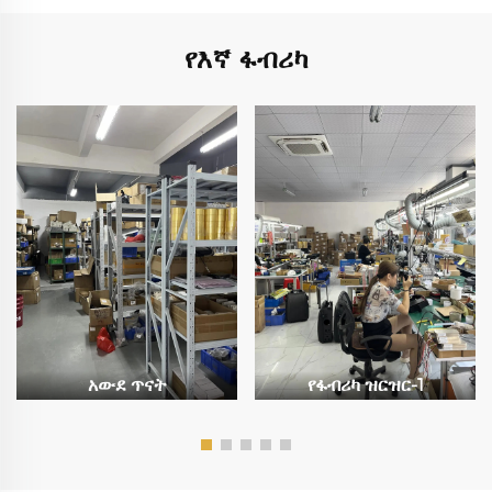
የእኛ ፋብሪካ
አውደ ጥናት
የፋብሪካ ዝርዝር-1