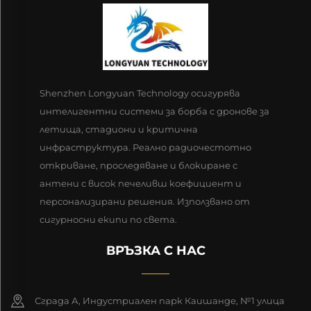
Shenzhen Longyuan Technology осигурява
интелигентни системи за борба с дронове за
летища, стадиони и критична
инфраструктура. Реално радиочестотно
откриване, проследяване и блокиране с
антени с висок печеливш коефициент и
персонализирани решения. Използвано от
сигурносни екипи по света.
ВРЪЗКА С НАС
Сграда А, Индустриален парк Каишанде, №1 улица