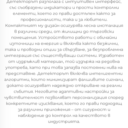
Детекторът разполага с интуитивен интерфейс,
със съобразени индикатори и прости контролни
елементи, което го прави достъпен както за
професионалисти, така и за любители.
Компактният му дизайн осигурява лесна инсталация
в различни среди, от жилищни до търговски
помещения. Устройството работи с обичайни
източници на енергия и включва както безжични,
така и проводни опции за свързване, за безпроблемна
интеграция със съществуващи системи. Изработен
от издръжлив материал, той издържа на редовна
употреба, като при това запазва постоянни нива на
представяне. Детекторът включва интелигентни
алгоритми, които минимизират фалшивите сигнали,
докато осигуряват надеждно откриване на реални
събития. Неговите адаптивни настройки за
чувствителност позволяват персонализация според
конкретните изисквания, което го прави подходящ
за различни приложения – от сигурност и
наблюдение до контрол на качеството в
индустрията.