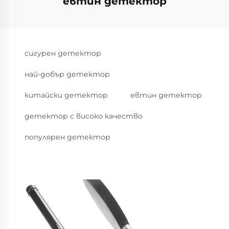
евтин детектор
сигурен детектор
най-добър детектор
китайски детектор
евтин детектор
детектор с високо качество
популярен детектор