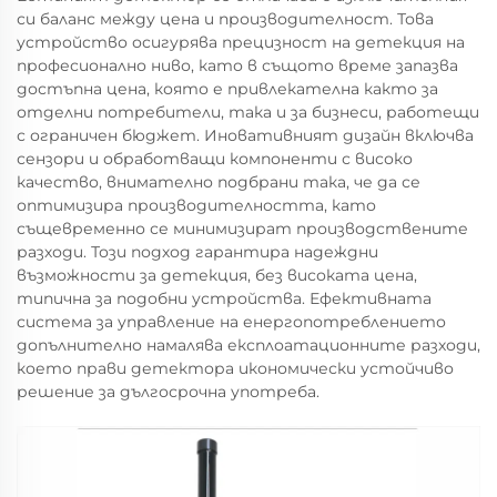
си баланс между цена и производителност. Това
устройство осигурява прецизност на детекция на
професионално ниво, като в същото време запазва
достъпна цена, която е привлекателна както за
отделни потребители, така и за бизнеси, работещи
с ограничен бюджет. Иновативният дизайн включва
сензори и обработващи компоненти с високо
качество, внимателно подбрани така, че да се
оптимизира производителността, като
същевременно се минимизират производствените
разходи. Този подход гарантира надеждни
възможности за детекция, без високата цена,
типична за подобни устройства. Ефективната
система за управление на енергопотреблението
допълнително намалява експлоатационните разходи,
което прави детектора икономически устойчиво
решение за дългосрочна употреба.