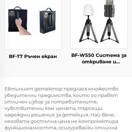
BF-W550 Система за
BF-T7 Ръчен екран
откриване и
противодействие
на дронове
Евтиният детектор предлага множество
убедителни предимства, които го правят
отличен избор за потребителите,
чувствителни към цената, търсещи
надеждни решения за детекция. Най-вече,
неговата достъпна цена не компрометира
функционалността, осигурявайки отлична