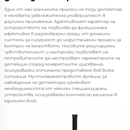
Един от най-значимите приноси на този детектор
е неговата забележителна универсалност в
различни приложения. Адаптивният характер на
устройството му позволява да функционира
ефективно в разнообразни среди, от домашни
системи за сигурност до индустриални процеси за
контрол на качеството. Неговите регулируеми
чувствителност и настройки позволяват на
потребителите да настройват параметрите на
детекция според конкретните изисквания,
осигурявайки оптимално представяне във всяка
ситуация. Мултипараметровите функции за
наблюдение на детектора изключват
необходимостта от няколко специализирани
устройства, осигурявайки комплексно решение в
единичен блок.