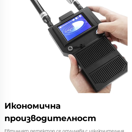
Икономична
производителност
Евтиният детектор се отличава с изключителния