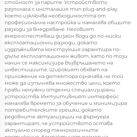
стойност за парите. Устройството
разполага с инсталация тип plug-and-play,
което изключва необходимостта от
професионална настройка и намалява общите
разходи за внедряване. Неговият
енергоспестяващ дизайн води до по-ниски
експлоатационни разходи, докато
издръжливата конструкция гарантира по-
дълъг експлоатационен живот, като по този
начин се максимизира възвръщането на
инвестициите. Широкият обхват на
приложение на детектора означава, че той
може да изпълнява множество цели, което
прави ненужни отделни специализирани
устройства. Интуитивният интерфейс
намалява времето за обучение и минимизира
потребителските грешки, докато
редовните актуализации на фърмуера
гарантират, че устройството остава
актуално според технологичните
постижения. Компактният размер на