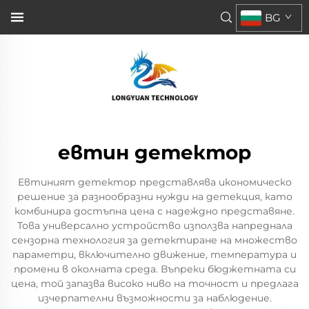
BG
евтин детектор
Евтиният детектор представлява икономическо
решение за разнообразни нужди на детекция, като
комбинира достъпна цена с надеждно представяне.
Това универсално устройство използва напреднала
сензорна технология за детектиране на множество
параметри, включително движение, температура и
промени в околната среда. Въпреки бюджетната си
цена, той запазва високо ниво на точност и предлага
изчерпателни възможности за наблюдение.