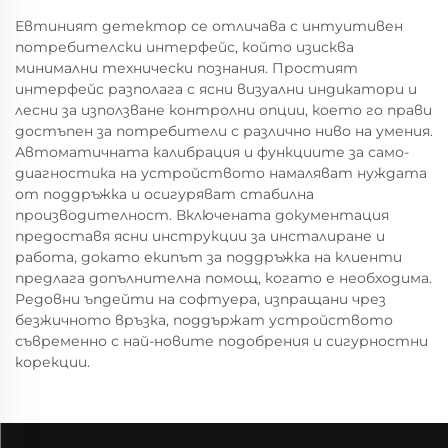
Евтиният детектор се отличава с интуитивен
потребителски интерфейс, който изисква
минимални технически познания. Простият
интерфейс разполага с ясни визуални индикатори и
лесни за използване контролни опции, което го прави
достъпен за потребители с различно ниво на умения.
Автоматичната калибрация и функциите за само-
диагностика на устройството намаляват нуждата
от поддръжка и осигуряват стабилна
производителност. Включената документация
предоставя ясни инструкции за инсталиране и
работа, докато екипът за поддръжка на клиенти
предлага допълнителна помощ, когато е необходима.
Редовни ъпдейти на софтуера, изпращани чрез
безжичното връзка, поддържат устройството
съвременно с най-новите подобрения и сигурностни
корекции.