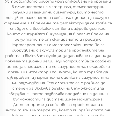
Устройството работи чрез откриване на промени
в плътността на материала, температурни
разлики и магнитни сигнатури, които често
показват наличието на сейф или единица за сигурно
съхранение. Съвременните детектори за сейфове са
снабдени с висококачествени цифрови дисплеи,
които осигуряват визуализация в реално време на
резултатите от сканирането и прецизно
картографиране на местоположението. Те са
оборудвани с акумулатори за продължителна
работа и включват функции за записване на данни за
документационни цели. Тези устройства са особено
ценни за специалисти по сигурността, полицейски
органи и инспектори по имоти, които трябва да
извършват изчерпателни оценки на сигурността
или разследвания. Технологията се е развила до
степен да включва безжични възможности за
свързване, което позволява предаване на данни и
възможности за дистанционен мониторинг.
Детекторите за сейфове са проектирани с
интуитивни интерфейси, което ги прави достъпни
както за опитни специалисти, така и за нови