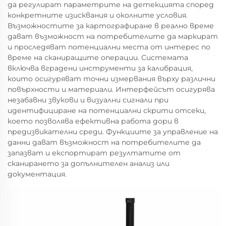
да регулират параметрите на детекцията според
конкретните изисквания и околните условия.
Възможностите за картографиране в реално време
дават възможност на потребителите да маркират
и проследяват потенциални места от интерес по
време на сканиращите операции. Системата
включва вградени инструменти за калибрация,
които осигуряват точни измервания върху различни
повърхности и материали. Интерфейсът осигурява
незабавни звукови и визуални сигнали при
идентифициране на потенциални скрити отсеки,
което позволява ефективна работа дори в
предизвикателни среди. Функциите за управление на
данни дават възможност на потребителите да
запазват и експортират резултатите от
сканирането за допълнителен анализ или
документация.