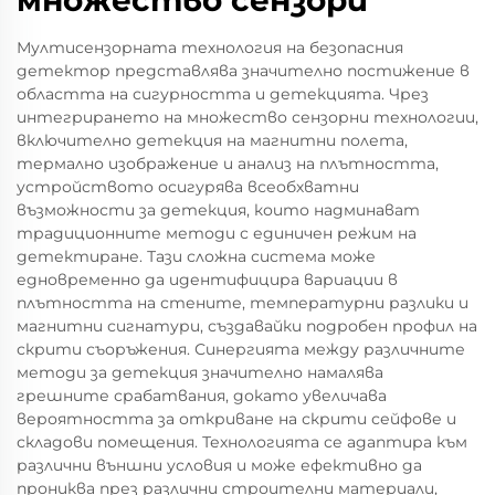
Мултисензорната технология на безопасния
детектор представлява значително постижение в
областта на сигурността и детекцията. Чрез
интегрирането на множество сензорни технологии,
включително детекция на магнитни полета,
термално изображение и анализ на плътността,
устройството осигурява всеобхватни
възможности за детекция, които надминават
традиционните методи с единичен режим на
детектиране. Тази сложна система може
едновременно да идентифицира вариации в
плътността на стените, температурни разлики и
магнитни сигнатури, създавайки подробен профил на
скрити съоръжения. Синергията между различните
методи за детекция значително намалява
грешните срабатвания, докато увеличава
вероятността за откриване на скрити сейфове и
складови помещения. Технологията се адаптира към
различни външни условия и може ефективно да
прониква през различни строителни материали,