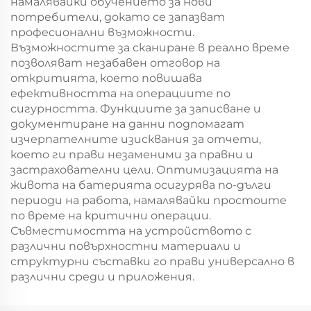
намалявайки обучението за нови
потребители, докато се запазват
професионални възможности.
Възможностите за сканиране в реално време
позволяват незабавен отговор на
откритията, което повишава
ефективността на операциите по
сигурността. Функциите за записване и
документиране на данни подпомагат
изчерпателните изисквания за отчети,
което ги прави незаменими за правни и
застрахователни цели. Оптимизацията на
живота на батерията осигурява по-дълги
периоди на работа, намалявайки простоите
по време на критични операции.
Съвместимостта на устройството с
различни повърхностни материали и
структурни съставки го прави универсално в
различни среди и приложения.