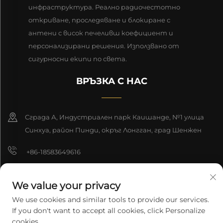
инфраструктура. Реално радиочестотно
откриване, проследяване и блокиране с
антени с висок печеливш коефициент и
персонализирани решения. Използвано от
сигурносни екипи по света.
ВРЪЗКА С НАС
Сграда А, Индустриален парк Каишанде, №1 улица
Синхуа, район Пинди, окръг Лонгган, град Шенжен
+86-18583649616
[email protected]
We value your privacy
8618165761396
We use cookies and similar tools to provide our services.
If you don't want to accept all cookies, click Personalize
cookies.