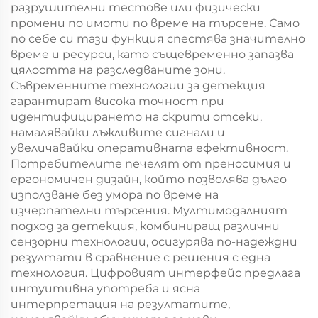
разрушителни тестове или физически
промени по имоти по време на търсене. Само
по себе си тази функция спестява значително
време и ресурси, като същевременно запазва
цялостта на разследваните зони.
Съвременните технологии за детекция
гарантират висока точност при
идентифицирането на скрити отсеки,
намалявайки лъжливите сигнали и
увеличавайки оперативната ефективност.
Потребителите печелят от преносимия и
ергономичен дизайн, който позволява дълго
използване без умора по време на
изчерпателни търсения. Мултимодалният
подход за детекция, комбиниращ различни
сензорни технологии, осигурява по-надеждни
резултати в сравнение с решения с една
технология. Цифровият интерфейс предлага
интуитивна употреба и ясна
интерпретация на резултатите,