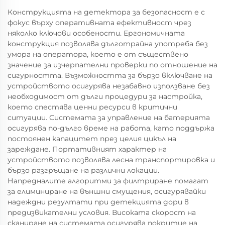
Конструкцията на детектора за безопасност е с
фокус върху оперативната ефективност чрез
няколко ключови особености. Ергономичната
конструкция позволява дълготрайна употреба без
умора на оператора, което е от съществено
значение за изчерпателни проверки по отношение на
сигурността. Възможността за бързо включване на
устройството осигурява незабавно използване без
необходимост от дълги процедури за настройка,
което спестява ценни ресурси в критични
ситуации. Системата за управление на батерията
осигурява по-дълго време на работа, като поддържа
постоянен капацитет през целия цикъл на
зареждане. Портативният характер на
устройството позволява лесна транспортировка и
бързо разгръщане на различни локации.
Напредналите алгоритми за филтриране помагат
за елиминиране на външни смущения, осигурявайки
надеждни резултати при детекцията дори в
предизвикателни условия. Високата скорост на
сканиране на системата осигурява покритие на