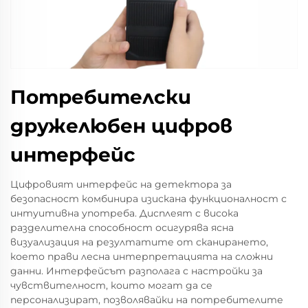
Потребителски
дружелюбен цифров
интерфейс
Цифровият интерфейс на детектора за
безопасност комбинира изискана функционалност с
интуитивна употреба. Дисплеят с висока
разделителна способност осигурява ясна
визуализация на резултатите от сканирането,
което прави лесна интерпретацията на сложни
данни. Интерфейсът разполага с настройки за
чувствителност, които могат да се
персонализират, позволявайки на потребителите