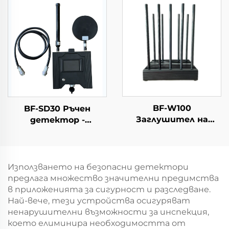
оборудване
устройство за
ранно
предупреждаване
BF-W100
BF-SD30 Ръчен
Заглушител на
детектор -
сигнали
Комплектна версия
Използването на безопасни детектори
предлага множество значителни предимства
в приложенията за сигурност и разследване.
Най-вече, тези устройства осигуряват
ненарушителни възможности за инспекция,
което елиминира необходимостта от