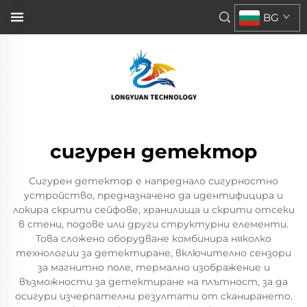
BG
сигурен детектор
Сигурен детектор е напреднало сигурностно
устройство, предназначено да идентифицира и
локира скрити сейфове, хранилища и скрити отсеки
в стени, подове или други структурни елементи.
Това сложено оборудване комбинира няколко
технологии за детектиране, включително сензори
за магнитно поле, термално изображение и
възможности за детектиране на плътност, за да
осигури изчерпателни резултати от сканирането.