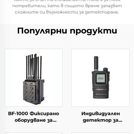
потребители, като в същото време запазват
сложните си възможности за детектиране.
Популярни продукти
BF-1000 Фиксирано
Индивидуален
оборудване за
детектор за
откриване +
откриване на
противодроново
дронове и