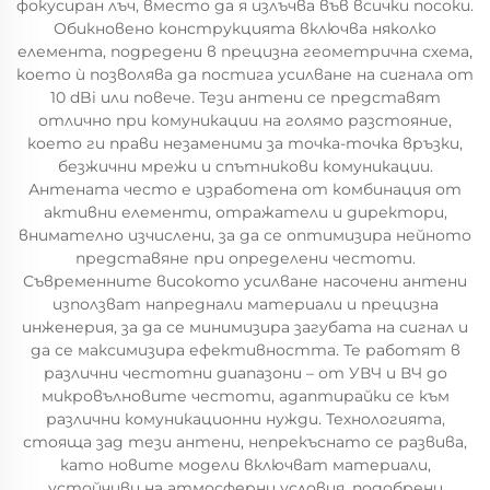
фокусиран лъч, вместо да я излъчва във всички посоки.
Обикновено конструкцията включва няколко
елемента, подредени в прецизна геометрична схема,
което ѝ позволява да постига усилване на сигнала от
10 dBi или повече. Тези антени се представят
отлично при комуникации на голямо разстояние,
което ги прави незаменими за точка-точка връзки,
безжични мрежи и спътникови комуникации.
Антената често е изработена от комбинация от
активни елементи, отражатели и директори,
внимателно изчислени, за да се оптимизира нейното
представяне при определени честоти.
Съвременните високото усилване насочени антени
използват напреднали материали и прецизна
инженерия, за да се минимизира загубата на сигнал и
да се максимизира ефективността. Те работят в
различни честотни диапазони – от УВЧ и ВЧ до
микровълновите честоти, адаптирайки се към
различни комуникационни нужди. Технологията,
стояща зад тези антени, непрекъснато се развива,
като новите модели включват материали,
устойчиви на атмосферни условия, подобрени