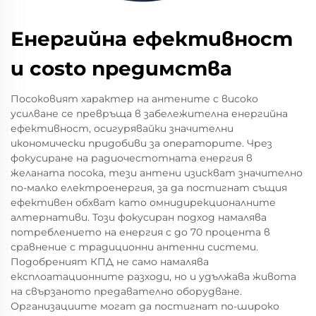
Енергийна ефективност
и costo предимства
Посоковият характер на антените с високо
усилване се превръща в забележителна енергийна
ефективност, осигурявайки значителни
икономически придобиви за операторите. Чрез
фокусиране на радиочестотната енергия в
желаната посока, тези антени изискват значително
по-малко електроенергия, за да постигнат същия
ефективен обхват като омнидирекционалните
алтернативи. Този фокусиран подход намалява
потреблението на енергия с до 70 процента в
сравнение с традиционни антенни системи.
Подобреният КПД не само намалява
експлоатационните разходи, но и удължава живота
на свързаното предавателно оборудване.
Организациите могат да постигнат по-широко