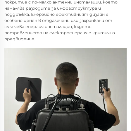
покритие с по-малко антенни инсталации, което
намалява разходите за инфраструктура и
поддръжка. Енергийно ефективният дизайн е
особено ценен в отдалечени или захранвани от
слънчева енергия инсталации, където
потреблението на електроенергия е критично
предвидение.