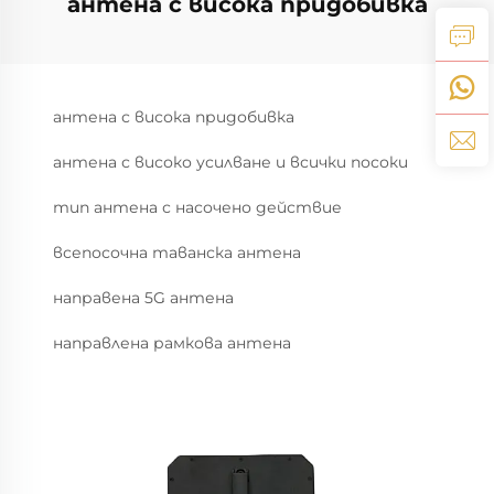
антена с висока придобивка
антена с висока придобивка
антена с високо усилване и всички посоки
тип антена с насочено действие
всепосочна таванска антена
направена 5G антена
направлена рамкова антена