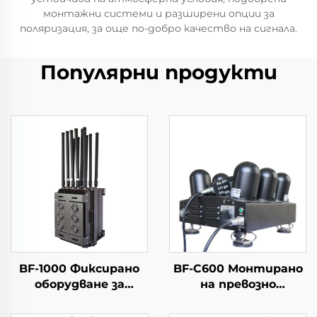
монтажни системи и разширени опции за
поляризация, за още по-добро качество на сигнала.
Популярни продукти
BF-1000 Фиксирано
BF-C600 Монтирано
оборудване за
на превозно
откриване +
средство
противодроново
оборудване против