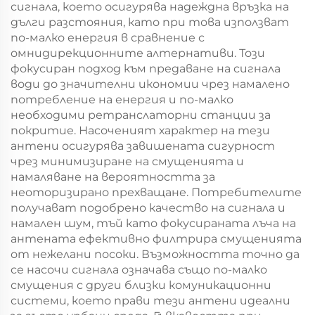
сигнала, което осигурява надеждна връзка на
дълги разстояния, като при това използват
по-малко енергия в сравнение с
омнидирекционните алтернативи. Този
фокусиран подход към предаване на сигнала
води до значителни икономии чрез намалено
потребление на енергия и по-малко
необходими ретранслаторни станции за
покритие. Насоченият характер на тези
антени осигурява завишената сигурност
чрез минимизиране на смущенията и
намаляване на вероятността за
неоторизирано прехващане. Потребителите
получават подобрено качество на сигнала и
намален шум, тъй като фокусираната лъча на
антената ефективно филтрира смущенията
от нежелани посоки. Възможността точно да
се насочи сигнала означава също по-малко
смущения с други близки комуникационни
системи, което прави тези антени идеални