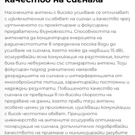
Насочените антени с високо усилване се отличават
с изключителния си обхват на сигнал и качество чрез
изтънченото си проектиране и фокусирани
предавателни възможности. Способността на
антената да концентрира енергията на
радиочестотите в определена посока води до
усилване на сигнала, което може да надвиши 15 dBi,
осигурявайки ясна комуникация на разстояния, които
биха били невъзможни със стандартни антени. Този
фокусиран подход значително намалява
деградацията на сигнала и интерференцията от
многобройните пътища, гарантирайки постоянни и
надеждни резултати. Повишеното качество на
сигнала се превръща в по-високи скорости на
предаване на данни, което прави тези антени
особено ценни за приложения, изискващи комуникации
с висок честотен обхват. Прецизното
инженерство на антените осигурява оптимална
поляризация на сигнала, допълнително подобрявайки
качеството на приемане и минимизирайки загубите