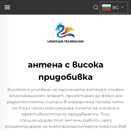
BG
антена с висока
придобивка
Високото усилване на насочената антена е сложен
комуникационен апарат, проектиран да фокусира
радиочестотни сигнали в определена посока, като
по този начин максимизира силата на сигнала и
ефективността на предаването. Този
специализиран тип антени работи чрез
концентриране на електромагнитната енергия във