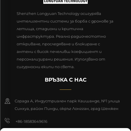
Shenzhen Longyuan Technology осигурява
интелигентни системи за борба с дронове за
летища, стадиони и критична
инфраструктура. Реално радиочестотно
откриване, проследяване и блокиране с
антени с висок печеливш коефициент и
персонализирани решения. Използвано от
сигурносни екипи по света.
ВРЪЗКА С НАС
Сграда А, Индустриален парк Каишанде, №1 улица
Синхуа, район Пинди, окръг Лонгган, град Шенжен
+86-18583649616