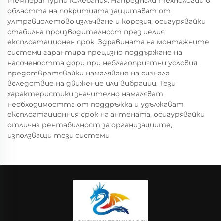
температурни колебания. Напреднали технологии в
областта на покритията защитават от
ултравиолетово излъчване и корозия, осигурявайки
стабилна производителност през целия
експлоатационен срок. Здравината на монтажните
системи гарантира прецизно поддържане на
насочеността дори при неблагоприятни условия,
предотвратявайки намаляване на сигнала
вследствие на движение или вибрации. Тези
характеристики значително намаляват
необходимостта от поддръжка и удължават
експлоатационния срок на антената, осигурявайки
отлична рентабилност за организациите,
използващи тези системи.