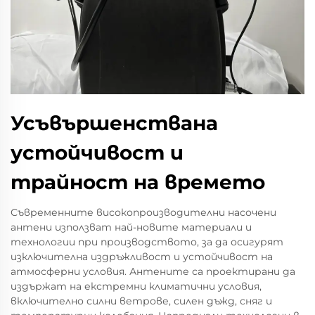
Усъвършенствана
устойчивост и
трайност на времето
Съвременните високопроизводителни насочени
антени използват най-новите материали и
технологии при производството, за да осигурят
изключителна издръжливост и устойчивост на
атмосферни условия. Антените са проектирани да
издържат на екстремни климатични условия,
включително силни ветрове, силен дъжд, сняг и