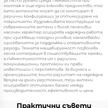
за гъсто урбани среда. Гъвкавостта при
монтаж е още едно ключово предимство, тъй
като антените могат да се монтират в
различни конфигурации за оптимизиране на
покритието. Издръжливата конструкция на
съвременните антени с висок печеливш
насочен характер осигурява надеждна работа
при изискващи погодни условия, намалявайки
изискванията за поддръжка и оперативните
разходи. Тяхната мащабируемост позволява
лесна интеграция в съществуващите мрежи,
а съвместимостта им с различни
комуникационни протоколи ги прави
инвестиции с перспектива. За бизнеса и
организациите, които разчитат на надеждна
връзка на дълги разстояния, тези антени
осигуряват оптимален баланс между
производителност, ефективност и цена.
Практични съвети