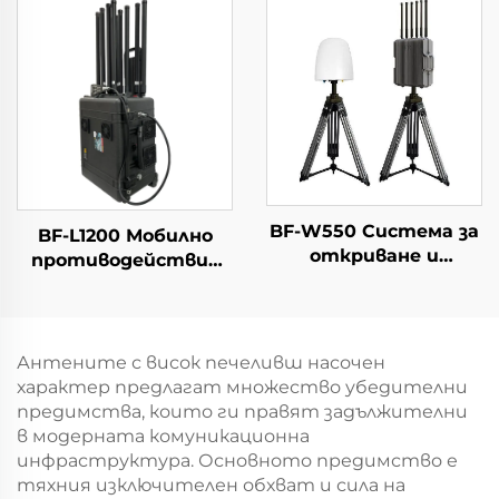
оборудване
FPV и дронове
BF-W550 Система за
BF-L1200 Мобилно
откриване и
противодействие
противодействие
срещу дронове
на дронове
Антените с висок печеливш насочен
характер предлагат множество убедителни
предимства, които ги правят задължителни
в модерната комуникационна
инфраструктура. Основното предимство е
тяхния изключителен обхват и сила на