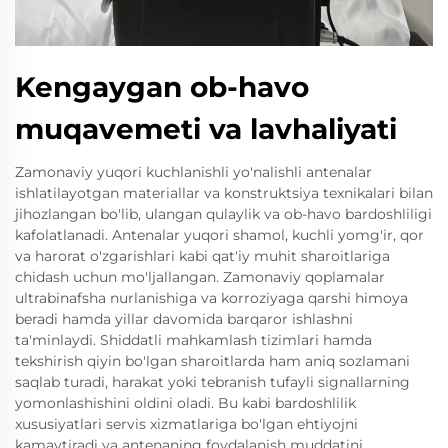
Kengaygan ob-havo
muqavemeti va lavhaliyati
Zamonaviy yuqori kuchlanishli yo'nalishli antenalar
ishlatilayotgan materiallar va konstruktsiya texnikalari bilan
jihozlangan bo'lib, ulangan qulaylik va ob-havo bardoshliligi
kafolatlanadi. Antenalar yuqori shamol, kuchli yomg'ir, qor
va harorat o'zgarishlari kabi qat'iy muhit sharoitlariga
chidash uchun mo'ljallangan. Zamonaviy qoplamalar
ultrabinafsha nurlanishiga va korroziyaga qarshi himoya
beradi hamda yillar davomida barqaror ishlashni
ta'minlaydi. Shiddatli mahkamlash tizimlari hamda
tekshirish qiyin bo'lgan sharoitlarda ham aniq sozlamani
saqlab turadi, harakat yoki tebranish tufayli signallarning
yomonlashishini oldini oladi. Bu kabi bardoshlilik
xususiyatlari servis xizmatlariga bo'lgan ehtiyojni
kamaytiradi va antenaning foydalanish muddatini