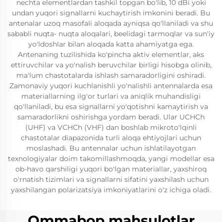
nechta elementlardan tashkil topgan bo'lib, 10 dBi yoki
undan yuqori signallarni kuchaytirish imkonini beradi. Bu
antenalar uzoq masofali aloqada ayniqsa qo'llaniladi va shu
sababli nuqta- nuqta aloqalari, beelidagi tarmoqlar va sun'iy
yo'ldoshlar bilan aloqada katta ahamiyatga ega.
Antenaning tuzilishida ko'pincha aktiv elementlar, aks
ettiruvchilar va yo'nalish beruvchilar birligi hisobga olinib,
ma'lum chastotalarda ishlash samaradorligini oshiradi.
Zamonaviy yuqori kuchlanishli yo'nalishli antennalarda esa
materiallarning ilg'or turlari va aniqlik muhandisligi
qo'llaniladi, bu esa signallarni yo'qotishni kamaytirish va
samaradorlikni oshirishga yordam beradi. Ular UCHCh
(UHF) va VCHCh (VHF) dan boshlab mikroto'lqinli
chastotalar diapazonida turli aloqa ehtiyojlari uchun
moslashadi. Bu antennalar uchun ishlatilayotgan
texnologiyalar doim takomillashmoqda, yangi modellar esa
ob-havo qarshiligi yuqori bo'lgan materiallar, yaxshiroq
o'rnatish tizimlari va signallarni sifatini yaxshilash uchun
yaxshilangan polarizatsiya imkoniyatlarini o'z ichiga oladi.
Ommabop mahsulotlar