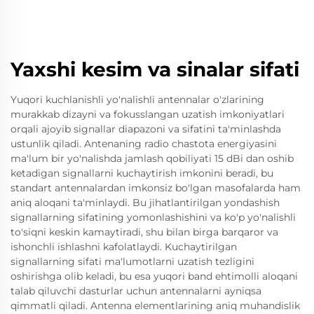
Yaxshi kesim va sinalar sifati
Yuqori kuchlanishli yo'nalishli antennalar o'zlarining
murakkab dizayni va fokusslangan uzatish imkoniyatlari
orqali ajoyib signallar diapazoni va sifatini ta'minlashda
ustunlik qiladi. Antenaning radio chastota energiyasini
ma'lum bir yo'nalishda jamlash qobiliyati 15 dBi dan oshib
ketadigan signallarni kuchaytirish imkonini beradi, bu
standart antennalardan imkonsiz bo'lgan masofalarda ham
aniq aloqani ta'minlaydi. Bu jihatlantirilgan yondashish
signallarning sifatining yomonlashishini va ko'p yo'nalishli
to'siqni keskin kamaytiradi, shu bilan birga barqaror va
ishonchli ishlashni kafolatlaydi. Kuchaytirilgan
signallarning sifati ma'lumotlarni uzatish tezligini
oshirishga olib keladi, bu esa yuqori band ehtimolli aloqani
talab qiluvchi dasturlar uchun antennalarni ayniqsa
qimmatli qiladi. Antenna elementlarining aniq muhandislik