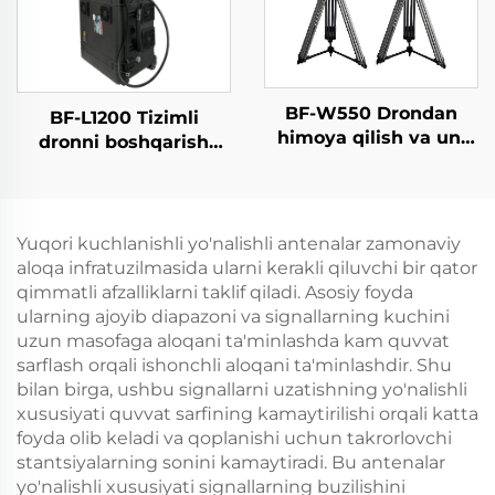
BF-W550 Drondan
BF-L1200 Tizimli
himoya qilish va uni
dronni boshqarish
aniqlash tizimi
qurilmasi
Yuqori kuchlanishli yo'nalishli antenalar zamonaviy
aloqa infratuzilmasida ularni kerakli qiluvchi bir qator
qimmatli afzalliklarni taklif qiladi. Asosiy foyda
ularning ajoyib diapazoni va signallarning kuchini
uzun masofaga aloqani ta'minlashda kam quvvat
sarflash orqali ishonchli aloqani ta'minlashdir. Shu
bilan birga, ushbu signallarni uzatishning yo'nalishli
xususiyati quvvat sarfining kamaytirilishi orqali katta
foyda olib keladi va qoplanishi uchun takrorlovchi
stantsiyalarning sonini kamaytiradi. Bu antenalar
yo'nalishli xususiyati signallarning buzilishini