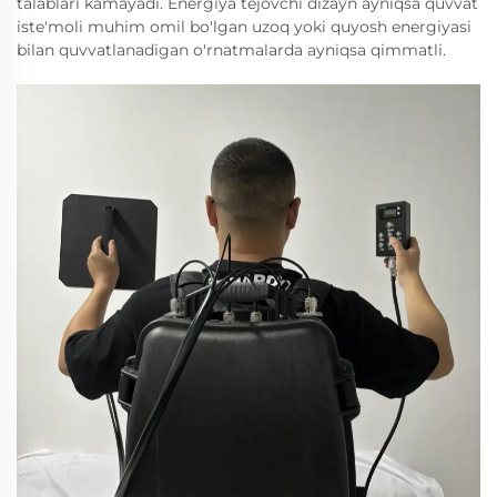
talablari kamayadi. Energiya tejovchi dizayn ayniqsa quvvat
iste'moli muhim omil bo'lgan uzoq yoki quyosh energiyasi
bilan quvvatlanadigan o'rnatmalarda ayniqsa qimmatli.