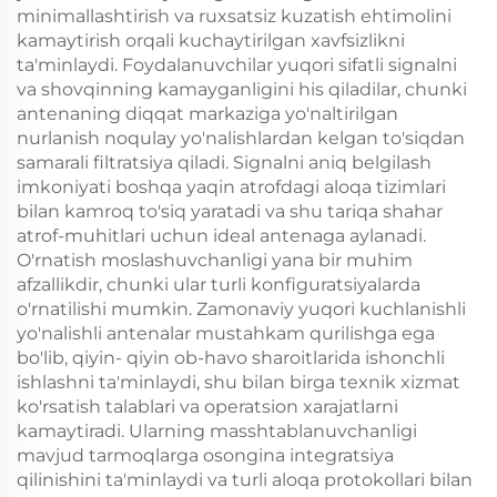
minimallashtirish va ruxsatsiz kuzatish ehtimolini
kamaytirish orqali kuchaytirilgan xavfsizlikni
ta'minlaydi. Foydalanuvchilar yuqori sifatli signalni
va shovqinning kamayganligini his qiladilar, chunki
antenaning diqqat markaziga yo'naltirilgan
nurlanish noqulay yo'nalishlardan kelgan to'siqdan
samarali filtratsiya qiladi. Signalni aniq belgilash
imkoniyati boshqa yaqin atrofdagi aloqa tizimlari
bilan kamroq to'siq yaratadi va shu tariqa shahar
atrof-muhitlari uchun ideal antenaga aylanadi.
O'rnatish moslashuvchanligi yana bir muhim
afzallikdir, chunki ular turli konfiguratsiyalarda
o'rnatilishi mumkin. Zamonaviy yuqori kuchlanishli
yo'nalishli antenalar mustahkam qurilishga ega
bo'lib, qiyin- qiyin ob-havo sharoitlarida ishonchli
ishlashni ta'minlaydi, shu bilan birga texnik xizmat
ko'rsatish talablari va operatsion xarajatlarni
kamaytiradi. Ularning masshtablanuvchanligi
mavjud tarmoqlarga osongina integratsiya
qilinishini ta'minlaydi va turli aloqa protokollari bilan