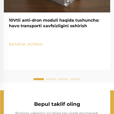
10Vtli anti-dron moduli haqida tushuncha:
havo transporti xavfsizligini oshirish
BATAFSIL KO'RISH
Bepul taklif oling
Bizning vakilimiz siz bilan tez orada bog'lanadi.