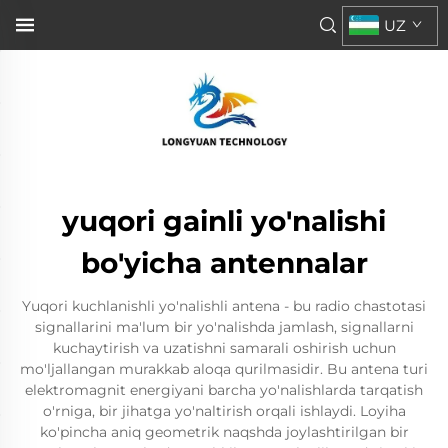
UZ
yuqori gainli yo'nalishi
bo'yicha antennalar
Yuqori kuchlanishli yo'nalishli antena - bu radio chastotasi
signallarini ma'lum bir yo'nalishda jamlash, signallarni
kuchaytirish va uzatishni samarali oshirish uchun
mo'ljallangan murakkab aloqa qurilmasidir. Bu antena turi
elektromagnit energiyani barcha yo'nalishlarda tarqatish
o'rniga, bir jihatga yo'naltirish orqali ishlaydi. Loyiha
ko'pincha aniq geometrik naqshda joylashtirilgan bir