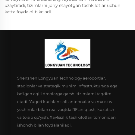
uzaytiradi, tizimlarni joriy etayotgan tashkilotlar uchun
katta foyda olib keladi.
Shenzhen Longyuan Technology aeroportlar,
stadionlar va strategik muhim infrastrukturaga ega
bo'lgan aqlli dronlarga qarshi tizimlarni taqdim
etadi. Yuqori kuchlanishli antennalar va maxsus
yechimlar bilan real vaqtda RF aniqlash, kuzatish
va to'sib qo'yish. Xavfsizlik tashkilotlari tomonidan
ishonch bilan foydalaniladi.