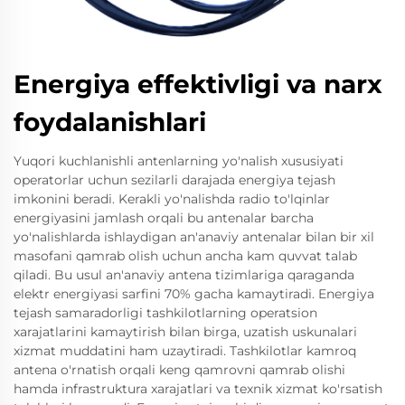
Energiya effektivligi va narx
foydalanishlari
Yuqori kuchlanishli antenlarning yo'nalish xususiyati
operatorlar uchun sezilarli darajada energiya tejash
imkonini beradi. Kerakli yo'nalishda radio to'lqinlar
energiyasini jamlash orqali bu antenalar barcha
yo'nalishlarda ishlaydigan an'anaviy antenalar bilan bir xil
masofani qamrab olish uchun ancha kam quvvat talab
qiladi. Bu usul an'anaviy antena tizimlariga qaraganda
elektr energiyasi sarfini 70% gacha kamaytiradi. Energiya
tejash samaradorligi tashkilotlarning operatsion
xarajatlarini kamaytirish bilan birga, uzatish uskunalari
xizmat muddatini ham uzaytiradi. Tashkilotlar kamroq
antena o'rnatish orqali keng qamrovni qamrab olishi
hamda infrastruktura xarajatlari va texnik xizmat ko'rsatish