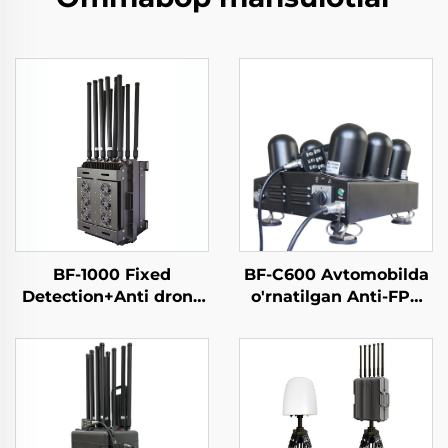
BF-1000 Fixed
BF-C600 Avtomobilda
Detection+Anti drone
o'rnatilgan Anti-FPV
Equipment
va dronega qarshi
jihoz