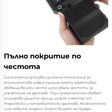
Пълно покритие по
честота
Системата използва изискана технология за
многолентова инфилтрация, която ефективно
обхваща всички често използвани честоти за
управление на дронове. Този изчерпателен обхват
осигурява защита срещу широк спектър от
търговски и потребителски дронове, включително
и по-новите модели, които влизат на пазара.