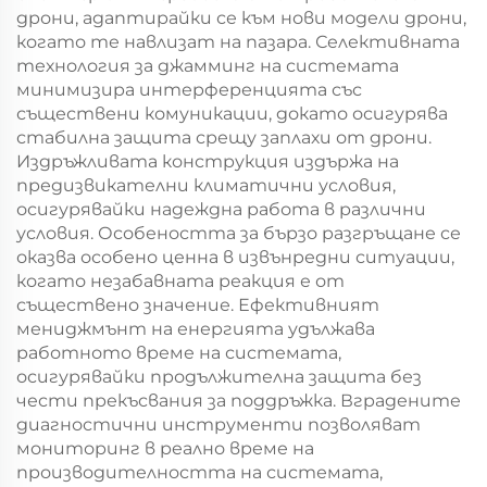
дрони, адаптирайки се към нови модели дрони,
когато те навлизат на пазара. Селективната
технология за джамминг на системата
минимизира интерференцията със
съществени комуникации, докато осигурява
стабилна защита срещу заплахи от дрони.
Издръжливата конструкция издържа на
предизвикателни климатични условия,
осигурявайки надеждна работа в различни
условия. Особеността за бързо разгръщане се
оказва особено ценна в извънредни ситуации,
когато незабавната реакция е от
съществено значение. Ефективният
мениджмънт на енергията удължава
работното време на системата,
осигурявайки продължителна защита без
чести прекъсвания за поддръжка. Вградените
диагностични инструменти позволяват
мониторинг в реално време на
производителността на системата,