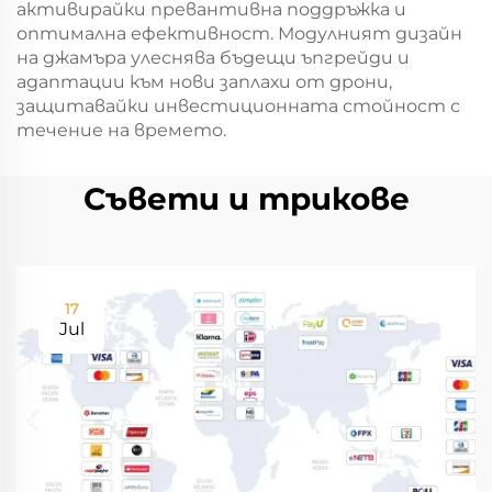
активирайки превантивна поддръжка и
оптимална ефективност. Модулният дизайн
на джамъра улеснява бъдещи ъпгрейди и
адаптации към нови заплахи от дрони,
защитавайки инвестиционната стойност с
течение на времето.
Съвети и трикове
17
Jul