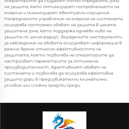
операторите да създават точно определени зони
на защита, като оптимизират потреблението на
енергия и минимизират евентуални смущения.
Напредналото управление на енергия на системата
осигурява постоянен обхват на защита в цялата
защитена зона, като поддържа еднакво ниво на
защита по целия радиус. Вградените инструменти
за наблюдение на обхвата осигуряват информация в
реално време относно ефективността на
защитата, което позволява на операторите да
настройват параметрите за оптимална
производителност. Адаптивният обхват на
системата ѝ позволява да осигурява ефективна
защита дори в предизвикателни климатични
условия или сложни градски среди.