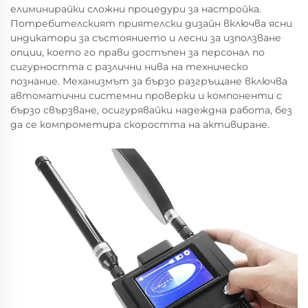
елиминирайки сложни процедури за настройка.
Потребителският приятелски дизайн включва ясни
индикатори за състоянието и лесни за използване
опции, което го прави достъпен за персонал по
сигурността с различни нива на техническо
познание. Механизмът за бързо разгръщане включва
автоматични системни проверки и компоненти с
бързо свързване, осигурявайки надеждна работа, без
да се компрометира скоростта на активиране.