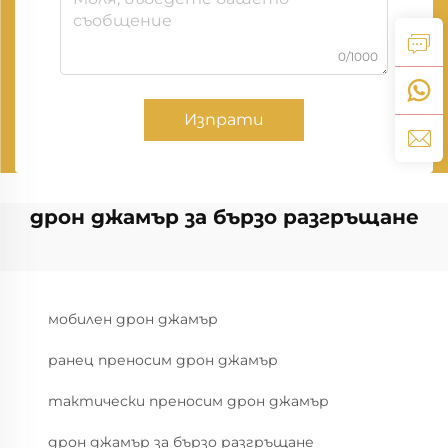
0/1000
Изпрати
дрон джамър за бързо разгръщане
мобилен дрон джамър
ранец преносим дрон джамър
тактически преносим дрон джамър
дрон джамър за бързо разгръщане