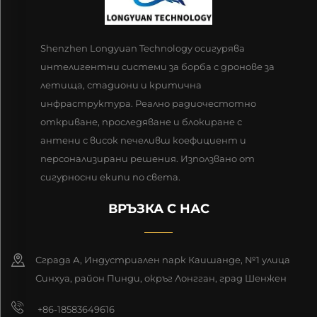
Shenzhen Longyuan Technology осигурява
интелигентни системи за борба с дронове за
летища, стадиони и критична
инфраструктура. Реално радиочестотно
откриване, проследяване и блокиране с
антени с висок печеливш коефициент и
персонализирани решения. Използвано от
сигурносни екипи по света.
ВРЪЗКА С НАС
Сграда А, Индустриален парк Каишанде, №1 улица
Синхуа, район Пинди, окръг Лонгган, град Шенжен
+86-18583649616