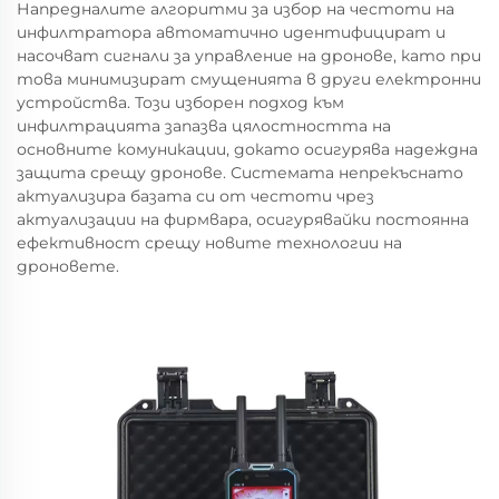
Напредналите алгоритми за избор на честоти на
инфилтратора автоматично идентифицират и
насочват сигнали за управление на дронове, като при
това минимизират смущенията в други електронни
устройства. Този изборен подход към
инфилтрацията запазва цялостността на
основните комуникации, докато осигурява надеждна
защита срещу дронове. Системата непрекъснато
актуализира базата си от честоти чрез
актуализации на фирмвара, осигурявайки постоянна
ефективност срещу новите технологии на
дроновете.