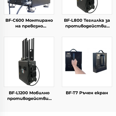
BF-C600 Монтирано
BF-L800 Теглилка за
на превозно
противодействие
средство
на дронове
оборудване против
FPV и дронове
BF-L1200 Мобилно
BF-T7 Ръчен екран
противодействие
срещу дронове