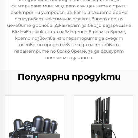
филтриране минимизират смущенията с други
електронни устройства, като в същото време
осигуряват максимална ефективност срещу
целевите дронове. Джамърът за бързо разгръщане
включва функции за наблюдение в реално време,
което позволява на операторите да следят
неговото представяне и да настройват
параметрите по всяко време, за да осигурят
оптимална защита.
Популярни продукти