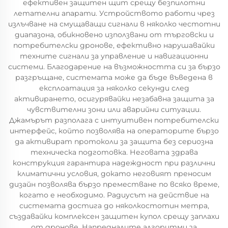
ефективен защитен щит срещу безпилотни
летателни апарати. Устройството работи чрез
излъчване на смущаващи сигнали в няколко честотни
диапазона, обикновено използвани от търговски и
потребителски дронове, ефективно нарушавайки
техните сигнали за управление и навигационни
системи. Благодарение на възможността си за бързо
разгръщане, системата може да бъде въведена в
експлоатация за няколко секунди след
активирането, осигурявайки незабавна защита за
чувствителни зони или аварийни ситуации.
Джамърът разполага с интуитивен потребителски
интерфейс, който позволява на операторите бързо
да активират протоколи за защита без сериозна
техническа подготовка. Неговата здрава
конструкция гарантира надеждност при различни
климатични условия, докато неговият преносим
дизайн позволява бързо преместване по всяко време,
когато е необходимо. Радиусът на действие на
системата достига до няколкостотин метра,
създавайки комплексен защитен купол срещу заплахи
от дронове. Напредналите алгоритми за