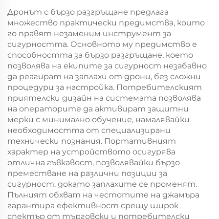
Дронът с бързо разгръщане предлага
множество практически предимства, които
го правят незаменим инструмент за
сигурността. Основното му предимство е
способността за бързо разгръщане, което
позволява на екипите за сигурност незабавно
да реагират на заплахи от дрони, без сложни
процедури за настройка. Потребителският
приятелски дизайн на системата позволява
на операторите да активират защитни
мерки с минимално обучение, намалявайки
необходимостта от специализирани
технически познания. Портативният
характер на устройството осигурява
отлична гъвкавост, позволявайки бързо
преместване на различни позиции за
сигурност, докато заплахите се променят.
Пълният обхват на честотите на джамъра
гарантира ефективност срещу широк
спектър от търговски и потребителски