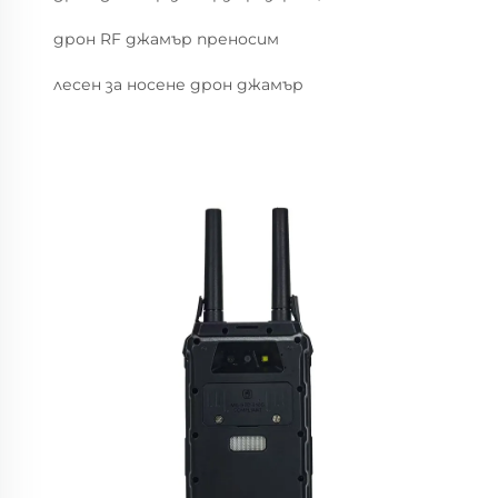
дрон RF джамър преносим
лесен за носене дрон джамър