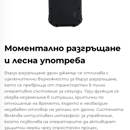
Моментално разгръщане
и лесна употреба
Бързо разгръщане дрон джамър се отличава с
изключителни възможности за бързо разгръщане,
като се превръща от транспортен в пълно
оперативно състояние за секунди. Тази функция се
оказва незаменима в ситуации, критични по
отношение на времето, където е необходим
незабавен отговор на заплахи от дрони. Системата
включва интуитивен интерфейс за управление,
който позволява на операторите да активират
защитни мерки чрез опростесен процес,