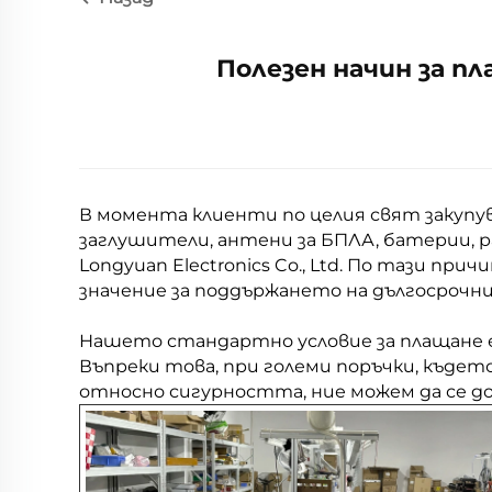
Полезен начин за п
В момента клиенти по целия свят закупу
заглушители, антени за БПЛА, батерии, р
Longyuan Electronics Co., Ltd. По тази пр
значение за поддържането на дългосроч
Нашето стандартно условие за плащане е
Въпреки това, при големи поръчки, къде
относно сигурността, ние можем да се д