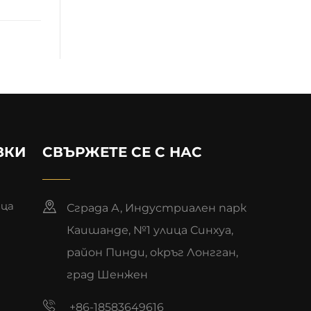
ЗКИ
СВЪРЖЕТЕ СЕ С НАС
ица
Сграда А, Индустриален парк
Каишанде, №1 улица Синхуа,
район Пинди, окръг Лонгган,
град Шенжен
+86-18583649616