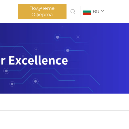
Получете
BG
Оферта