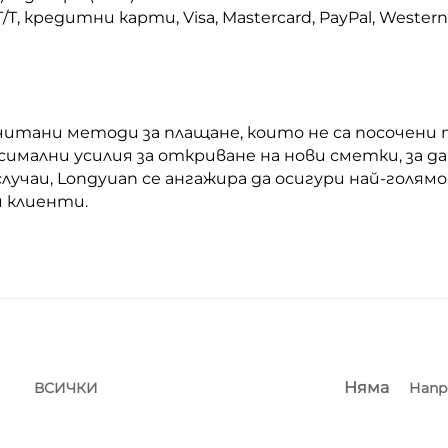
T, кредитни карти, Visa, Mastercard, PayPal, Wester
итани методи за плащане, които не са посочени 
симални усилия за откриване на нови сметки, за да
учаи, Longyuan се ангажира да осигури най-голямо
 клиенти.
Няма
Напр
ВСИЧКИ