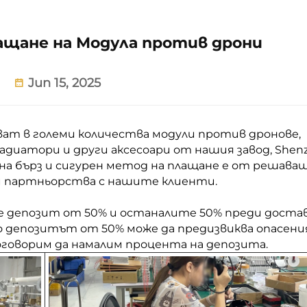
лащане на Модула против дрони
Jun 15, 2025
ват в големи количества модули против дронове,
адиатори и други аксесоари от нашия завод, Shen
ичина бърз и сигурен метод на плащане е от решава
ни партньорства с нашите клиенти.
 депозит от 50% и останалите 50% преди достав
то депозитът от 50% може да предизвиква опасени
оговорим да намалим процента на депозита.