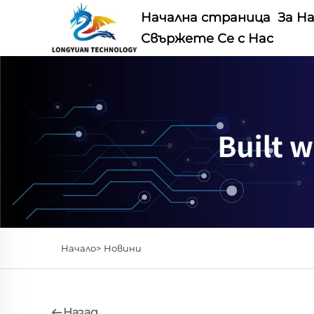
Начална страница
За Н
Свържете Се с Нас
Начало>
Новини
Назад