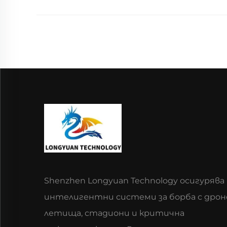
Shenzhen Longyuan Technology осигурява
интелигентни системи за борба с дрон
летища, стадиони и критична