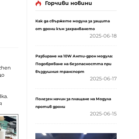
Горчиви новини
Как да свържете модула за защита
от дрони към захранването
2025-06-18
Разбиране на 10W Анти-дрон модула:
Подобряване на безопасността при
zhen
въздушния транспорт
що
2025-06-17
ка.
Полезен начин за плащане на Модула
я
против дрони
2025-06-15