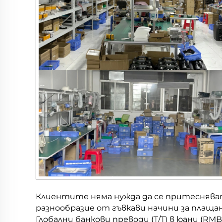
Клиентите няма нужда да се притеснява
разнообразие от гъвкави начини за плащан
Глобални банкови преводи (T/T) в юани (RMB