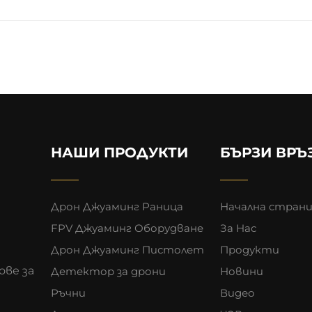
НАШИ ПРОДУКТИ
БЪРЗИ ВРЪ
Дрон Джуаминг Раница
Начална стран
FPV Джуаминг Оборудване
За Нас
Дрон Джуаминг Пистолет
Продукти
ове за
Детектор за дрони
Новини
Ръчни
Видео