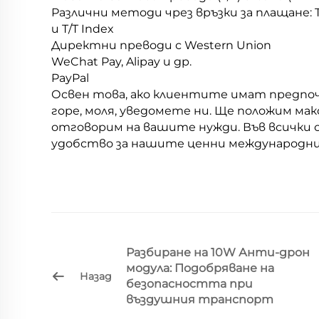
Различни методи чрез връзки за плащане: T/
и T/T Index
Директни преводи с Western Union
WeChat Pay, Alipay и др.
PayPal
Освен това, ако клиентите имат предпоч
горе, моля, уведомете ни. Ще положим мак
отговорим на вашите нужди. Във всички сл
удобство за нашите ценни международни
Разбиране на 10W Анти-дрон
модула: Подобряване на
Назад
безопасността при
въздушния транспорт