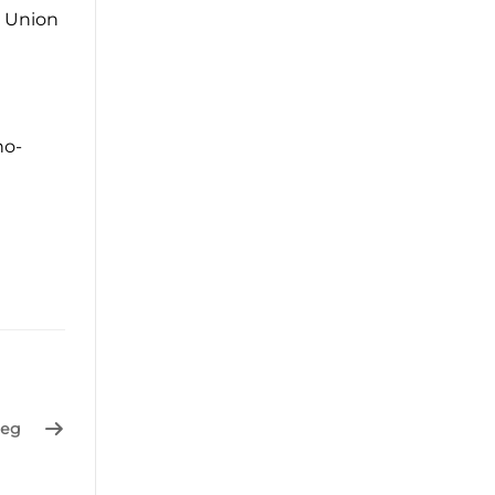
n Union
по-
ед