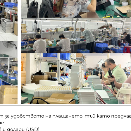
т за удобството на плащането, тъй като предла
е:
) и долари (USD)