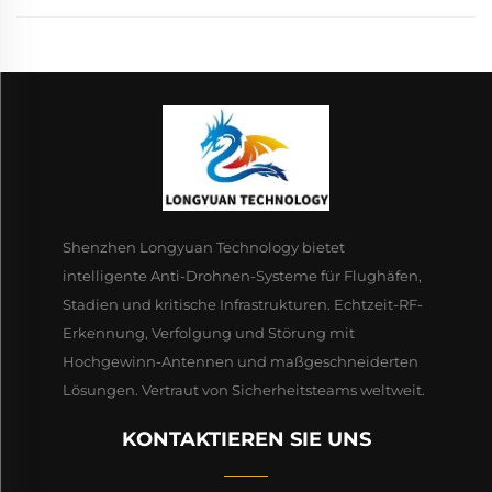
Shenzhen Longyuan Technology bietet
intelligente Anti-Drohnen-Systeme für Flughäfen,
Stadien und kritische Infrastrukturen. Echtzeit-RF-
Erkennung, Verfolgung und Störung mit
Hochgewinn-Antennen und maßgeschneiderten
Lösungen. Vertraut von Sicherheitsteams weltweit.
KONTAKTIEREN SIE UNS