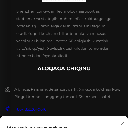
Shenzhen Longyuan Technology aeroportlar,
stadionlar va strategik muhim infrastrukturaga ega
bo'lgan aqlli dronlarga qarshi tizimlarni taqdim
etadi. Yuqori kuchlanishli antennalar va maxsus
yechimlar bilan real vaqtda RF aniqlash, kuzatish
va to'sib qo'yish. Xavfsizlik tashkilotlari tomonidan
ishonch bilan foydalaniladi.
ALOQAGA CHIQING
A binosi, Kaishangde sanoat parki, Xingxua ko'chasi 1-uy,
Pingdi tuman, Longgong tumani, Shenzhen shahri
+86-18583649616
[email protected]