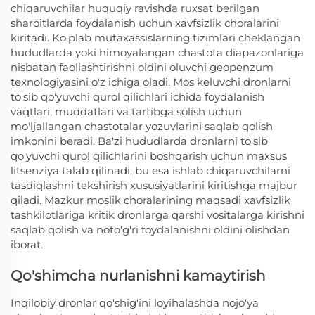
chiqaruvchilar huquqiy ravishda ruxsat berilgan
sharoitlarda foydalanish uchun xavfsizlik choralarini
kiritadi. Ko'plab mutaxassislarning tizimlari cheklangan
hududlarda yoki himoyalangan chastota diapazonlariga
nisbatan faollashtirishni oldini oluvchi geopenzum
texnologiyasini o'z ichiga oladi. Mos keluvchi dronlarni
to'sib qo'yuvchi qurol qilichlari ichida foydalanish
vaqtlari, muddatlari va tartibga solish uchun
mo'ljallangan chastotalar yozuvlarini saqlab qolish
imkonini beradi. Ba'zi hududlarda dronlarni to'sib
qo'yuvchi qurol qilichlarini boshqarish uchun maxsus
litsenziya talab qilinadi, bu esa ishlab chiqaruvchilarni
tasdiqlashni tekshirish xususiyatlarini kiritishga majbur
qiladi. Mazkur moslik choralarining maqsadi xavfsizlik
tashkilotlariga kritik dronlarga qarshi vositalarga kirishni
saqlab qolish va noto'g'ri foydalanishni oldini olishdan
iborat.
Qo'shimcha nurlanishni kamaytirish
Inqilobiy dronlar qo'shig'ini loyihalashda nojo'ya