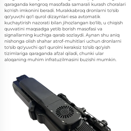
qaraganda kengroq masofada samarali kurash choralari
ko'rish imkonini beradi. Murakkabroq dronlarni to'sib
qo'yuvchi qo'l qurol dizaynlari esa avtomatik
kuchaytirish nazorati bilan jihozlangan bo'lib, u chiqish
quvvatini maqsadga yetib borish masofasi va
signallarning kuchiga qarab sozlaydi. Aynan shu aniq
nishonga olish shahar atrof-muhitlari uchun dronlarni
to'sib qo'yuvchi qo'l qurolni keraksiz to'sib qo'yish
tizimlariga qaraganda afzal qiladi, chunki ular
aloqaning muhim infratuzilmasini buzishi mumkin.