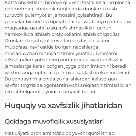
Katta obyektlarni himoya qiluvchi tashkilotlar ko'pincha
perimetrdagi strategik nuqtalarda dronlarni to'sib
turuvchi pulemyotlar jamoasini joylashtiradi. Bu
jamoalar bir nechta operatorlar bir vaqtning o'zida bir xil
maqsadga qarshi to'siq qo'yishmasliklari uchun
hamkorlikda ishlash protokollarini ishlab chiqadilar.
Dronlarni to'sish pulemyotlari vositasida sektor
mudofaasi xavf ostida bo'lgan naqshlarga
moslanuvchan himoya tizimini yaratadi. Dronlarni
to'sish pulemyotlarining portativ xususiyati xavfsizlik
jamoalariga kerak bo'lgan joyga o'tish imkonini beradi
va shu tariqa optimal qamrovni saqlash imkonini beradi.
Bu yondashim alohida yo'nalishlardan kelayotgan
xavflar to'g'risida ogohlantiruvchi aniqlash tizimlari bilan
birlashtirilganda ayniqsa samarali bo'ladi.
Huquqiy va xavfsizlik jihatlaridan
Qoidaga muvofiqlik xususiyatlari
Mas'uliyatli dronlarni to'sib qo'yuvchi qurol ishlab