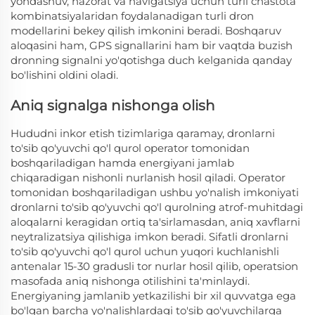
yondashuv, nazorat va navigatsiya uchun turli chastota
kombinatsiyalaridan foydalanadigan turli dron
modellarini bekey qilish imkonini beradi. Boshqaruv
aloqasini ham, GPS signallarini ham bir vaqtda buzish
dronning signalni yo'qotishga duch kelganida qanday
bo'lishini oldini oladi.
Aniq signalga nishonga olish
Hududni inkor etish tizimlariga qaramay, dronlarni
to'sib qo'yuvchi qo'l qurol operator tomonidan
boshqariladigan hamda energiyani jamlab
chiqaradigan nishonli nurlanish hosil qiladi. Operator
tomonidan boshqariladigan ushbu yo'nalish imkoniyati
dronlarni to'sib qo'yuvchi qo'l qurolning atrof-muhitdagi
aloqalarni keragidan ortiq ta'sirlamasdan, aniq xavflarni
neytralizatsiya qilishiga imkon beradi. Sifatli dronlarni
to'sib qo'yuvchi qo'l qurol uchun yuqori kuchlanishli
antenalar 15-30 gradusli tor nurlar hosil qilib, operatsion
masofada aniq nishonga otilishini ta'minlaydi.
Energiyaning jamlanib yetkazilishi bir xil quvvatga ega
bo'lgan barcha yo'nalishlardagi to'sib qo'yuvchilarga