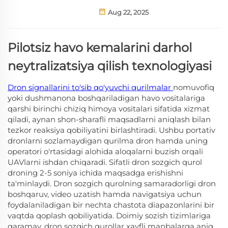
Aug 22, 2025
Pilotsiz havo kemalarini darhol
neytralizatsiya qilish texnologiyasi
Dron signallarini to'sib qo'yuvchi qurilmalar
nomuvofiq
yoki dushmanona boshqariladigan havo vositalariga
qarshi birinchi chiziq himoya vositalari sifatida xizmat
qiladi, aynan shon-sharafli maqsadlarni aniqlash bilan
tezkor reaksiya qobiliyatini birlashtiradi. Ushbu portativ
dronlarni sozlamaydigan qurilma dron hamda uning
operatori o'rtasidagi alohida aloqalarni buzish orqali
UAVlarni ishdan chiqaradi. Sifatli dron sozgich qurol
droning 2-5 soniya ichida maqsadga erishishni
ta'minlaydi. Dron sozgich qurolning samaradorligi dron
boshqaruv, video uzatish hamda navigatsiya uchun
foydalaniladigan bir nechta chastota diapazonlarini bir
vaqtda qoplash qobiliyatida. Doimiy sozish tizimlariga
qaramay, dron sozgich qurollar xavfli manbalarga aniq