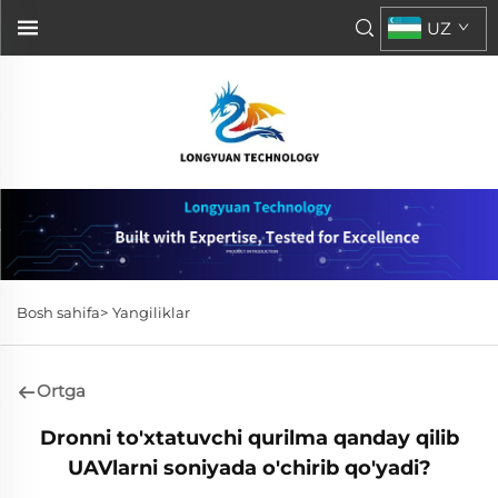
UZ
Bosh sahifa>
Yangiliklar
Ortga
Dronni to'xtatuvchi qurilma qanday qilib
UAVlarni soniyada o'chirib qo'yadi?