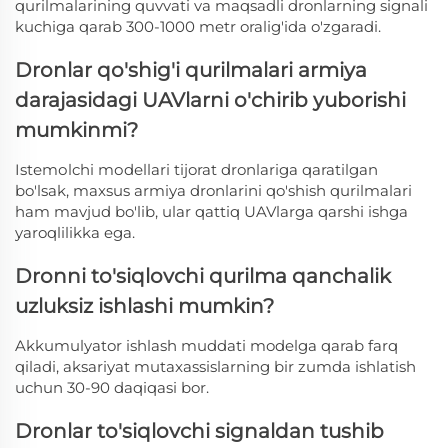
qurilmalarining quvvati va maqsadli dronlarning signali
kuchiga qarab 300-1000 metr oralig'ida o'zgaradi.
Dronlar qo'shig'i qurilmalari armiya
darajasidagi UAVlarni o'chirib yuborishi
mumkinmi?
Istеmоlchi mоdеllari tijorat dronlariga qaratilgan
bo'lsak, maxsus armiya dronlarini qo'shish qurilmalari
ham mavjud bo'lib, ular qattiq UAVlarga qarshi ishga
yaroqlilikka ega.
Dronni to'siqlovchi qurilma qanchalik
uzluksiz ishlashi mumkin?
Akkumulyator ishlash muddati modelga qarab farq
qiladi, aksariyat mutaxassislarning bir zumda ishlatish
uchun 30-90 daqiqasi bor.
Dronlar to'siqlovchi signaldan tushib