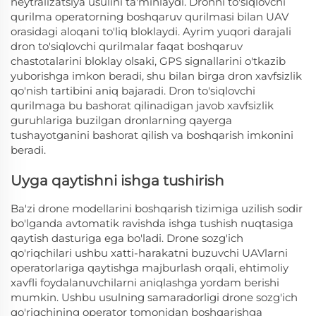
neytralizatsiya usulini ta'minlaydi. Dronni to'siqlovchi
qurilma operatorning boshqaruv qurilmasi bilan UAV
orasidagi aloqani to'liq bloklaydi. Ayrim yuqori darajali
dron to'siqlovchi qurilmalar faqat boshqaruv
chastotalarini bloklay olsaki, GPS signallarini o'tkazib
yuborishga imkon beradi, shu bilan birga dron xavfsizlik
qo'nish tartibini aniq bajaradi. Dron to'siqlovchi
qurilmaga bu bashorat qilinadigan javob xavfsizlik
guruhlariga buzilgan dronlarning qayerga
tushayotganini bashorat qilish va boshqarish imkonini
beradi.
Uyga qaytishni ishga tushirish
Ba'zi drone modellarini boshqarish tizimiga uzilish sodir
bo'lganda avtomatik ravishda ishga tushish nuqtasiga
qaytish dasturiga ega bo'ladi. Drone sozg'ich
qo'riqchilari ushbu xatti-harakatni buzuvchi UAVlarni
operatorlariga qaytishga majburlash orqali, ehtimoliy
xavfli foydalanuvchilarni aniqlashga yordam berishi
mumkin. Ushbu usulning samaradorligi drone sozg'ich
qo'riqchining operator tomonidan boshqarishga