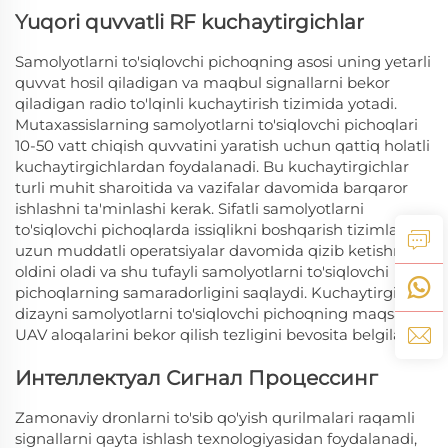
Yuqori quvvatli RF kuchaytirgichlar
Samolyotlarni to'siqlovchi pichoqning asosi uning yetarli
quvvat hosil qiladigan va maqbul signallarni bekor
qiladigan radio to'lqinli kuchaytirish tizimida yotadi.
Mutaxassislarning samolyotlarni to'siqlovchi pichoqlari
10-50 vatt chiqish quvvatini yaratish uchun qattiq holatli
kuchaytirgichlardan foydalanadi. Bu kuchaytirgichlar
turli muhit sharoitida va vazifalar davomida barqaror
ishlashni ta'minlashi kerak. Sifatli samolyotlarni
to'siqlovchi pichoqlarda issiqlikni boshqarish tizimlari
uzun muddatli operatsiyalar davomida qizib ketishni
oldini oladi va shu tufayli samolyotlarni to'siqlovchi
pichoqlarning samaradorligini saqlaydi. Kuchaytirgich
dizayni samolyotlarni to'siqlovchi pichoqning maqsadli
UAV aloqalarini bekor qilish tezligini bevosita belgilaydi.
Интеллектуал Сигнал Процессинг
Zamonaviy dronlarni to'sib qo'yish qurilmalari raqamli
signallarni qayta ishlash texnologiyasidan foydalanadi,