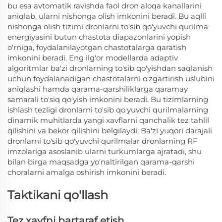
bu esa avtomatik ravishda faol dron aloqa kanallarini
aniqlab, ularni nishonga olish imkonini beradi. Bu aqlli
nishonga olish tizimi dronlarni to'sib qo'yuvchi qurilma
energiyasini butun chastota diapazonlarini yopish
o'rniga, foydalanilayotgan chastotalarga qaratish
imkonini beradi. Eng ilg'or modellarda adaptiv
algoritmlar ba'zi dronlarning to'sib qo'yishdan saqlanish
uchun foydalanadigan chastotalarni o'zgartirish uslubini
aniqlashi hamda qarama-qarshiliklarga qaramay
samarali to'siq qo'yish imkonini beradi. Bu tizimlarning
ishlash tezligi dronlarni to'sib qo'yuvchi qurilmalarning
dinamik muhitlarda yangi xavflarni qanchalik tez tahlil
qilishini va bekor qilishini belgilaydi. Ba'zi yuqori darajali
dronlarni to'sib qo'yuvchi qurilmalar dronlarning RF
imzolariga asoslanib ularni turkumlarga ajratadi, shu
bilan birga maqsadga yo'naltirilgan qarama-qarshi
choralarni amalga oshirish imkonini beradi.
Taktikani qo'llash
Tez xavfni bartaraf etish