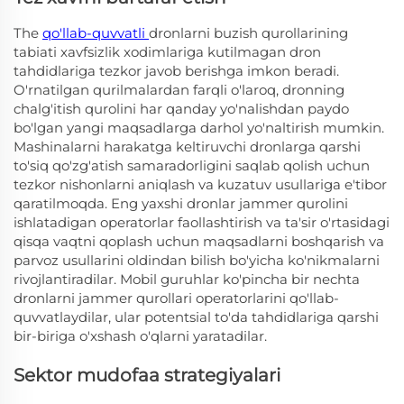
The
qo'llab-quvvatli
dronlarni buzish qurollarining
tabiati xavfsizlik xodimlariga kutilmagan dron
tahdidlariga tezkor javob berishga imkon beradi.
O'rnatilgan qurilmalardan farqli o'laroq, dronning
chalg'itish qurolini har qanday yo'nalishdan paydo
bo'lgan yangi maqsadlarga darhol yo'naltirish mumkin.
Mashinalarni harakatga keltiruvchi dronlarga qarshi
to'siq qo'zg'atish samaradorligini saqlab qolish uchun
tezkor nishonlarni aniqlash va kuzatuv usullariga e'tibor
qaratilmoqda. Eng yaxshi dronlar jammer qurolini
ishlatadigan operatorlar faollashtirish va ta'sir o'rtasidagi
qisqa vaqtni qoplash uchun maqsadlarni boshqarish va
parvoz usullarini oldindan bilish bo'yicha ko'nikmalarni
rivojlantiradilar. Mobil guruhlar ko'pincha bir nechta
dronlarni jammer qurollari operatorlarini qo'llab-
quvvatlaydilar, ular potentsial to'da tahdidlariga qarshi
bir-biriga o'xshash o'qlarni yaratadilar.
Sektor mudofaa strategiyalari