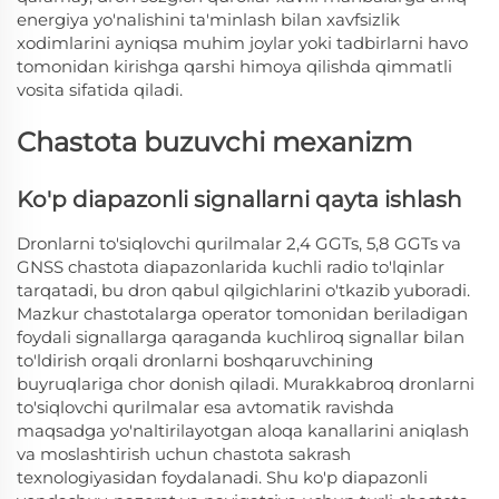
energiya yo'nalishini ta'minlash bilan xavfsizlik
xodimlarini ayniqsa muhim joylar yoki tadbirlarni havo
tomonidan kirishga qarshi himoya qilishda qimmatli
vosita sifatida qiladi.
Chastota buzuvchi mexanizm
Ko'p diapazonli signallarni qayta ishlash
Dronlarni to'siqlovchi qurilmalar 2,4 GGTs, 5,8 GGTs va
GNSS chastota diapazonlarida kuchli radio to'lqinlar
tarqatadi, bu dron qabul qilgichlarini o'tkazib yuboradi.
Mazkur chastotalarga operator tomonidan beriladigan
foydali signallarga qaraganda kuchliroq signallar bilan
to'ldirish orqali dronlarni boshqaruvchining
buyruqlariga chor donish qiladi. Murakkabroq dronlarni
to'siqlovchi qurilmalar esa avtomatik ravishda
maqsadga yo'naltirilayotgan aloqa kanallarini aniqlash
va moslashtirish uchun chastota sakrash
texnologiyasidan foydalanadi. Shu ko'p diapazonli