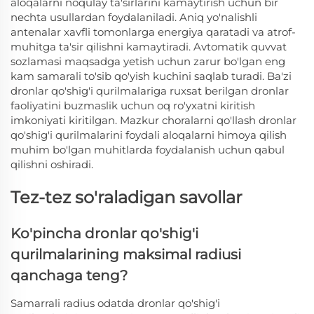
aloqalarni noqulay ta'sirlarini kamaytirish uchun bir
nechta usullardan foydalaniladi. Aniq yo'nalishli
antenalar xavfli tomonlarga energiya qaratadi va atrof-
muhitga ta'sir qilishni kamaytiradi. Avtomatik quvvat
sozlamasi maqsadga yetish uchun zarur bo'lgan eng
kam samarali to'sib qo'yish kuchini saqlab turadi. Ba'zi
dronlar qo'shig'i qurilmalariga ruxsat berilgan dronlar
faoliyatini buzmaslik uchun oq ro'yxatni kiritish
imkoniyati kiritilgan. Mazkur choralarni qo'llash dronlar
qo'shig'i qurilmalarini foydali aloqalarni himoya qilish
muhim bo'lgan muhitlarda foydalanish uchun qabul
qilishni oshiradi.
Tez-tez so'raladigan savollar
Ko'pincha dronlar qo'shig'i
qurilmalarining maksimal radiusi
qanchaga teng?
Samarrali radius odatda dronlar qo'shig'i