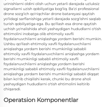
urinishlarni oldini olish uchun yetarli darajada uzluksiz
signallarni uzish qobiliyatiga bog'liq. Ba'zi professional
drone sozg'ich qo'riqchilar drone batareyasi qaytish
yo'lidagi sarflanishiga yetarli darajada sozg'ishni saqlab
turish qobiliyatiga ega. Bu qo'llash esa drone qaytish
uchish yo'nalishida aholi yashaydigan hududlarni o'tish
ehtimolini inobatga olib ehtimoliy xavfli
foydalanuvchilarni aniqlashga yordam berishi mumkin.
Ushbu qo'llash ehtimoliy xavfli foydalanuvchilarni
aniqlashga yordam berishi mumkinligi sababli
ehtimoliy xavfli foydalanuvchilarni aniqlashga yordam
berishi mumkinligi sababli ehtimoliy xavfli
foydalanuvchilarni aniqlashga yordam berishi
mumkinligi sababli ehtimoliy xavfli foydalanuvchilarni
aniqlashga yordam berishi mumkinligi sababli diqqat
bilan ko'rib chiqilishi kerak, chunki bu drone aholi
yashaydigan hududlarni o'tish ehtimolini keltirib
chiqaradi.
Operatsion Komponentlar