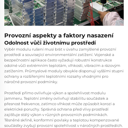
Provozní aspekty a faktory nasazení
Odolnost vůči životnímu prostředí
Výběr modulu rušení musí brát v úvahu zamýšlené provozní
prostředí a související environmentální zatížení. Vojenské a
bezpečnostní aplikace často vyžadují robustní konstrukce
odolné vůči extrémním teplotám, vlhkosti, vibracím a rázovým
zatížením. Průmyslové moduly obvykle disponují vyššími stupni
ochrany a rozšířenými teplotními rozsahy vhodnými pro
náročné provozní podmínky.
Prostředí přímo ovlivňuje výkon a spolehlivost modulu
jammeru. Teplotní změny ovlivňují stabilitu součástek a
přesnost frekvence, zatímco vlhkost může způsobit korozi a
elektrické poruchy. Správná ochrana před vlivy prostředí
zajišťuje stálý výkon v různých provozních podmínkách.
Těsněné skříně, konformní povlaky a teplotou kompenzované
součástky zvyšují provozní spolehlivost v náročných prostředích.