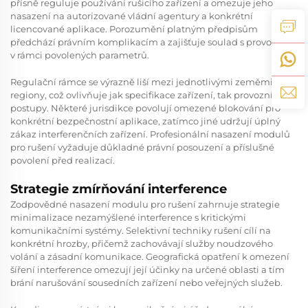
přísně reguluje používání rušicího zařízení a omezuje jeho
nasazení na autorizované vládní agentury a konkrétní
licencované aplikace. Porozumění platným předpisům
předchází právním komplikacím a zajišťuje soulad s provozem
v rámci povolených parametrů.
Regulační rámce se výrazně liší mezi jednotlivými zeměmi a
regiony, což ovlivňuje jak specifikace zařízení, tak provozní
postupy. Některé jurisdikce povolují omezené blokování pro
konkrétní bezpečnostní aplikace, zatímco jiné udržují úplný
zákaz interferenčních zařízení. Profesionální nasazení modulů
pro rušení vyžaduje důkladné právní posouzení a příslušné
povolení před realizací.
Strategie zmírňování interference
Zodpovědné nasazení modulu pro rušení zahrnuje strategie
minimalizace nezamýšlené interference s kritickými
komunikačními systémy. Selektivní techniky rušení cílí na
konkrétní hrozby, přičemž zachovávají služby noudzového
volání a zásadní komunikace. Geografická opatření k omezení
šíření interference omezují její účinky na určené oblasti a tím
brání narušování sousedních zařízení nebo veřejných služeb.