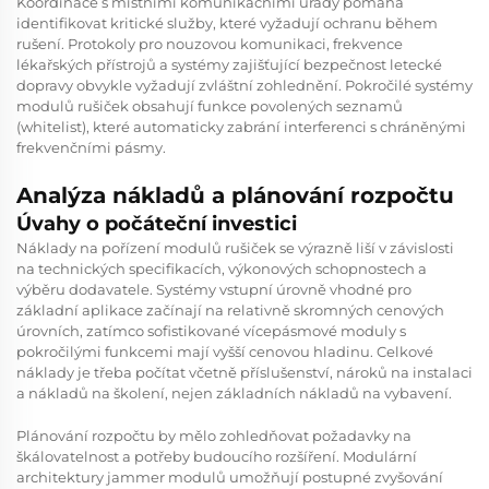
Koordinace s místními komunikačními úřady pomáhá
identifikovat kritické služby, které vyžadují ochranu během
rušení. Protokoly pro nouzovou komunikaci, frekvence
lékařských přístrojů a systémy zajišťující bezpečnost letecké
dopravy obvykle vyžadují zvláštní zohlednění. Pokročilé systémy
modulů rušiček obsahují funkce povolených seznamů
(whitelist), které automaticky zabrání interferenci s chráněnými
frekvenčními pásmy.
Analýza nákladů a plánování rozpočtu
Úvahy o počáteční investici
Náklady na pořízení modulů rušiček se výrazně liší v závislosti
na technických specifikacích, výkonových schopnostech a
výběru dodavatele. Systémy vstupní úrovně vhodné pro
základní aplikace začínají na relativně skromných cenových
úrovních, zatímco sofistikované vícepásmové moduly s
pokročilými funkcemi mají vyšší cenovou hladinu. Celkové
náklady je třeba počítat včetně příslušenství, nároků na instalaci
a nákladů na školení, nejen základních nákladů na vybavení.
Plánování rozpočtu by mělo zohledňovat požadavky na
škálovatelnost a potřeby budoucího rozšíření. Modulární
architektury jammer modulů umožňují postupné zvyšování