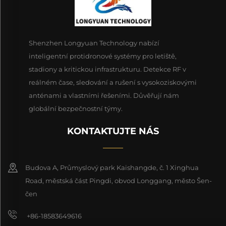
Shenzhen Longyuan Technology nabízí
inteligentní protidronové systémy pro letiště,
stadiony a kritickou infrastrukturu. Detekce RF v
reálném čase, sledování a rušení s vysokoziskovými
anténami a vlastními řešeními. Důvěřují nám
globální bezpečnostní týmy.
KONTAKTUJTE NÁS
Budova A, Průmyslový park Kaishangde, č. 1 Xinghua
Road, městská část Pingdi, obvod Longgang, město Šen-
čen
+86-18583649616