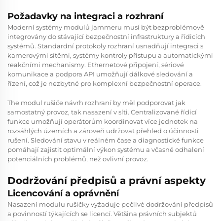
Požadavky na integraci a rozhraní
Moderní systémy modulů jammeru musí být bezproblémově
integrovány do stávající bezpečnostní infrastruktury a řídicích
systémů. Standardní protokoly rozhraní usnadňují integraci s
kamerovými sítěmi, systémy kontroly přístupu a automatickými
reakčními mechanismy. Ethernetové připojení, sériové
komunikace a podpora API umožňují dálkové sledování a
řízení, což je nezbytné pro komplexní bezpečnostní operace.
The
modul rušiče
návrh rozhraní by měl podporovat jak
samostatný provoz, tak nasazení v síti. Centralizované řídicí
funkce umožňují operátorům koordinovat více jednotek na
rozsáhlých územích a zároveň udržovat přehled o účinnosti
rušení. Sledování stavu v reálném čase a diagnostické funkce
pomáhají zajistit optimální výkon systému a včasné odhalení
potenciálních problémů, než ovlivní provoz.
Dodržování předpisů a právní aspekty
Licencování a oprávnění
Nasazení modulu rušičky vyžaduje pečlivé dodržování předpisů
a povinností týkajících se licencí. Většina právních subjektů