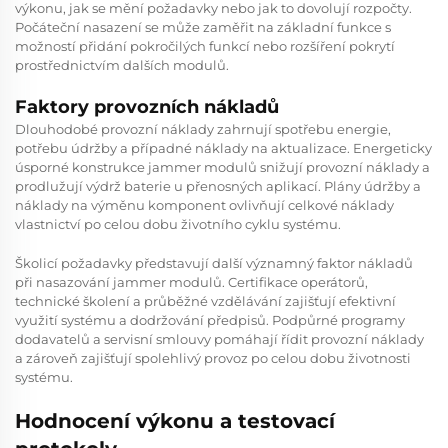
výkonu, jak se mění požadavky nebo jak to dovolují rozpočty.
Počáteční nasazení se může zaměřit na základní funkce s
možností přidání pokročilých funkcí nebo rozšíření pokrytí
prostřednictvím dalších modulů.
Faktory provozních nákladů
Dlouhodobé provozní náklady zahrnují spotřebu energie,
potřebu údržby a případné náklady na aktualizace. Energeticky
úsporné konstrukce jammer modulů snižují provozní náklady a
prodlužují výdrž baterie u přenosných aplikací. Plány údržby a
náklady na výměnu komponent ovlivňují celkové náklady
vlastnictví po celou dobu životního cyklu systému.
Školicí požadavky představují další významný faktor nákladů
při nasazování jammer modulů. Certifikace operátorů,
technické školení a průběžné vzdělávání zajišťují efektivní
využití systému a dodržování předpisů. Podpůrné programy
dodavatelů a servisní smlouvy pomáhají řídit provozní náklady
a zároveň zajišťují spolehlivý provoz po celou dobu životnosti
systému.
Hodnocení výkonu a testovací