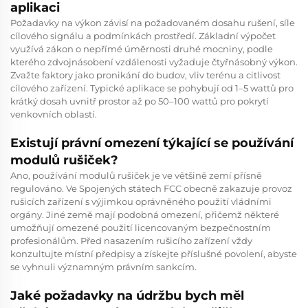
aplikaci
Požadavky na výkon závisí na požadovaném dosahu rušení, síle
cílového signálu a podmínkách prostředí. Základní výpočet
využívá zákon o nepřímé úměrnosti druhé mocniny, podle
kterého zdvojnásobení vzdálenosti vyžaduje čtyřnásobný výkon.
Zvažte faktory jako pronikání do budov, vliv terénu a citlivost
cílového zařízení. Typické aplikace se pohybují od 1–5 wattů pro
krátký dosah uvnitř prostor až po 50–100 wattů pro pokrytí
venkovních oblastí.
Existují právní omezení týkající se používání
modulů rušiček?
Ano, používání modulů rušiček je ve většině zemí přísně
regulováno. Ve Spojených státech FCC obecně zakazuje provoz
rušicích zařízení s výjimkou oprávněného použití vládními
orgány. Jiné země mají podobná omezení, přičemž některé
umožňují omezené použití licencovaným bezpečnostním
profesionálům. Před nasazením rušicího zařízení vždy
konzultujte místní předpisy a získejte příslušné povolení, abyste
se vyhnuli významným právním sankcím.
Jaké požadavky na údržbu bych měl