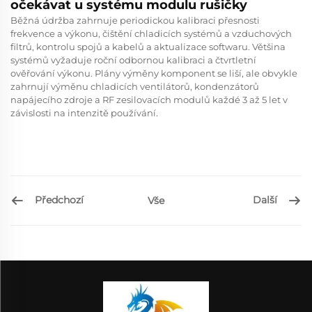
očekávat u systému modulu rušičky
Běžná údržba zahrnuje periodickou kalibraci přesnosti
frekvence a výkonu, čištění chladicích systémů a vzduchových
filtrů, kontrolu spojů a kabelů a aktualizace softwaru. Většina
systémů vyžaduje roční odbornou kalibraci a čtvrtletní
ověřování výkonu. Plány výměny komponent se liší, ale obvykle
zahrnují výměnu chladicích ventilátorů, kondenzátorů
napájecího zdroje a RF zesilovacích modulů každé 3 až 5 let v
závislosti na intenzitě používání.
Předchozí
Další
Vše