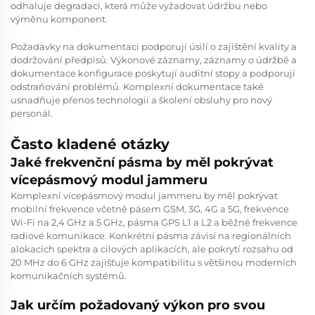
odhaluje degradaci, která může vyžadovat údržbu nebo
výměnu komponent.
Požadavky na dokumentaci podporují úsilí o zajištění kvality a
dodržování předpisů. Výkonové záznamy, záznamy o údržbě a
dokumentace konfigurace poskytují auditní stopy a podporují
odstraňování problémů. Komplexní dokumentace také
usnadňuje přenos technologií a školení obsluhy pro nový
personál.
Často kladené otázky
Jaké frekvenční pásma by měl pokrývat
vícepásmový modul jammeru
Komplexní vícepásmový modul jammeru by měl pokrývat
mobilní frekvence včetně pásem GSM, 3G, 4G a 5G, frekvence
Wi-Fi na 2,4 GHz a 5 GHz, pásma GPS L1 a L2 a běžné frekvence
radiové komunikace. Konkrétní pásma závisí na regionálních
alokacích spektra a cílových aplikacích, ale pokrytí rozsahu od
20 MHz do 6 GHz zajišťuje kompatibilitu s většinou moderních
komunikačních systémů.
Jak určím požadovaný výkon pro svou