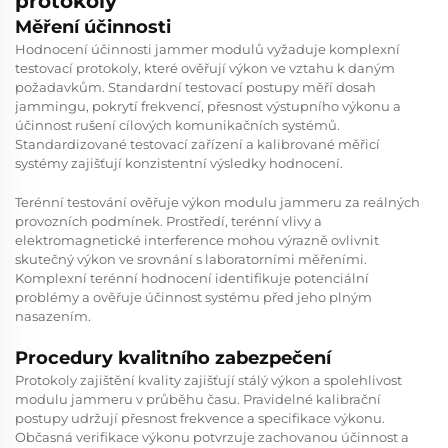
protokoly
Měření účinnosti
Hodnocení účinnosti jammer modulů vyžaduje komplexní
testovací protokoly, které ověřují výkon ve vztahu k daným
požadavkům. Standardní testovací postupy měří dosah
jammingu, pokrytí frekvencí, přesnost výstupního výkonu a
účinnost rušení cílových komunikačních systémů.
Standardizované testovací zařízení a kalibrované měřicí
systémy zajišťují konzistentní výsledky hodnocení.
Terénní testování ověřuje výkon modulu jammeru za reálných
provozních podmínek. Prostředí, terénní vlivy a
elektromagnetické interference mohou výrazně ovlivnit
skutečný výkon ve srovnání s laboratorními měřeními.
Komplexní terénní hodnocení identifikuje potenciální
problémy a ověřuje účinnost systému před jeho plným
nasazením.
Procedury kvalitního zabezpečení
Protokoly zajištění kvality zajišťují stálý výkon a spolehlivost
modulu jammeru v průběhu času. Pravidelné kalibrační
postupy udržují přesnost frekvence a specifikace výkonu.
Občasná verifikace výkonu potvrzuje zachovanou účinnost a