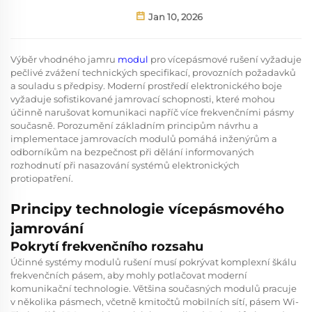
Jan 10, 2026
Výběr vhodného jamru
modul
pro vícepásmové rušení vyžaduje
pečlivé zvážení technických specifikací, provozních požadavků
a souladu s předpisy. Moderní prostředí elektronického boje
vyžaduje sofistikované jamrovací schopnosti, které mohou
účinně narušovat komunikaci napříč více frekvenčními pásmy
současně. Porozumění základním principům návrhu a
implementace jamrovacích modulů pomáhá inženýrům a
odborníkům na bezpečnost při dělání informovaných
rozhodnutí při nasazování systémů elektronických
protiopatření.
Principy technologie vícepásmového
jamrování
Pokrytí frekvenčního rozsahu
Účinné systémy modulů rušení musí pokrývat komplexní škálu
frekvenčních pásem, aby mohly potlačovat moderní
komunikační technologie. Většina současných modulů pracuje
v několika pásmech, včetně kmitočtů mobilních sítí, pásem Wi-