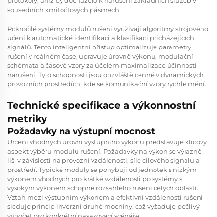
protokoly, aniž by docházelo k narušení základních služeb v
sousedních kmitočtových pásmech.
Pokročilé systémy modulů rušení využívají algoritmy strojového
učení k automatické identifikaci a klasifikaci přicházejících
signálů. Tento inteligentní přístup optimalizuje parametry
rušení v reálném čase, upravuje úrovně výkonu, modulační
schémata a časové vzory za účelem maximalizace účinnosti
narušení. Tyto schopnosti jsou obzvláště cenné v dynamických
provozních prostředích, kde se komunikační vzory rychle mění.
Technické specifikace a výkonnostní
metriky
Požadavky na výstupní mocnost
Určení vhodných úrovní výstupního výkonu představuje klíčový
aspekt výběru modulu rušení. Požadavky na výkon se výrazně
liší v závislosti na provozní vzdálenosti, síle cílového signálu a
prostředí. Typické moduly se pohybují od jednotek s nízkým
výkonem vhodných pro krátké vzdálenosti po systémy s
vysokým výkonem schopné rozsáhlého rušení celých oblastí.
Vztah mezi výstupním výkonem a efektivní vzdáleností rušení
sleduje princip inverzní druhé mocniny, což vyžaduje pečlivý
výpočet pro konkrétní nasazovací scénáře.