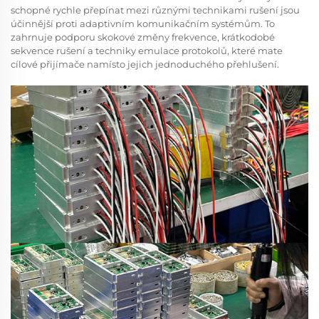
schopné rychle přepínat mezi různými technikami rušení jsou
účinnější proti adaptivním komunikačním systémům. To
zahrnuje podporu skokové změny frekvence, krátkodobé
sekvence rušení a techniky emulace protokolů, které mate
cílové přijímače namísto jejich jednoduchého přehlušení.