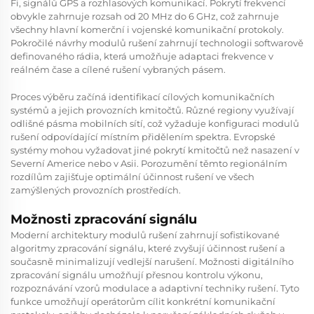
Fi, signálů GPS a rozhlasových komunikací. Pokrytí frekvencí
obvykle zahrnuje rozsah od 20 MHz do 6 GHz, což zahrnuje
všechny hlavní komerční i vojenské komunikační protokoly.
Pokročilé návrhy modulů rušení zahrnují technologii softwarově
definovaného rádia, která umožňuje adaptaci frekvence v
reálném čase a cílené rušení vybraných pásem.
Proces výběru začíná identifikací cílových komunikačních
systémů a jejich provozních kmitočtů. Různé regiony využívají
odlišné pásma mobilních sítí, což vyžaduje konfiguraci modulů
rušení odpovídající místním přidělením spektra. Evropské
systémy mohou vyžadovat jiné pokrytí kmitočtů než nasazení v
Severní Americe nebo v Asii. Porozumění těmto regionálním
rozdílům zajišťuje optimální účinnost rušení ve všech
zamýšlených provozních prostředích.
Možnosti zpracování signálu
Moderní architektury modulů rušení zahrnují sofistikované
algoritmy zpracování signálu, které zvyšují účinnost rušení a
současně minimalizují vedlejší narušení. Možnosti digitálního
zpracování signálu umožňují přesnou kontrolu výkonu,
rozpoznávání vzorů modulace a adaptivní techniky rušení. Tyto
funkce umožňují operátorům cílit konkrétní komunikační