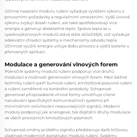
Účinné nasazení modulu rušení vyžaduje vyvážení výkonu s
provozními požadavky a regulačními omezeními. Vyšší úrovně
výkonu zvyšují dosah rušení, ale také spotřebovávají více
energie a generují dodatečné teplo. Správa tepla se u
vysokovýkonových modulů stává stále důležitější, což vyžaduje
adekvátní chladicí systémy a mechanismy odvodu tepla.
Účinnost využití energie určuje dobu provozu a výdrž baterie u
přenosných aplikací.
Modulace a generování vlnových forem
Pokročilé systémy modulů rušení podporují více druhů
modulací a možnosti generování vlnových forem. Mezi běžné
techniky rušení patří šumové rušení, kmitočtově posuvné rušení
a rušení zaměřené na konkrétní protokoly. Schopnost
generovat přizpůsobené vlnové formy umožňuje cílené
narušování specifických komunikačních systémů při
minimálním ovlivňování nesouvisejících signálů. Moderní
moduly podporují jak analogové, tak digitální druhy modulace
ve všech provozních kmitočtových pásmech.
Schopnost změny průběhu signálu představuje další klíčovou
vlastnost moderních konstrukcí modulů rušení. Systémy