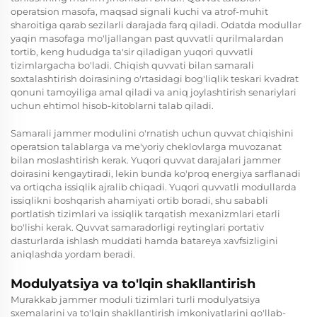
operatsion masofa, maqsad signali kuchi va atrof-muhit
sharoitiga qarab sezilarli darajada farq qiladi. Odatda modullar
yaqin masofaga mo'ljallangan past quvvatli qurilmalardan
tortib, keng hududga ta'sir qiladigan yuqori quvvatli
tizimlargacha bo'ladi. Chiqish quvvati bilan samarali
soxtalashtirish doirasining o'rtasidagi bog'liqlik teskari kvadrat
qonuni tamoyiliga amal qiladi va aniq joylashtirish senariylari
uchun ehtimol hisob-kitoblarni talab qiladi.
Samarali jammer modulini o'rnatish uchun quvvat chiqishini
operatsion talablarga va me'yoriy cheklovlarga muvozanat
bilan moslashtirish kerak. Yuqori quvvat darajalari jammer
doirasini kengaytiradi, lekin bunda ko'proq energiya sarflanadi
va ortiqcha issiqlik ajralib chiqadi. Yuqori quvvatli modullarda
issiqlikni boshqarish ahamiyati ortib boradi, shu sababli
portlatish tizimlari va issiqlik tarqatish mexanizmlari etarli
bo'lishi kerak. Quvvat samaradorligi reytinglari portativ
dasturlarda ishlash muddati hamda batareya xavfsizligini
aniqlashda yordam beradi.
Modulyatsiya va to'lqin shakllantirish
Murakkab jammer moduli tizimlari turli modulyatsiya
sxemalarini va to'lqin shakllantirish imkoniyatlarini qo'llab-