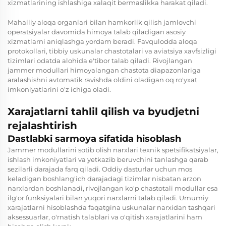
xizmatlarining ishlashiga xalaqit bermaslikka harakat qiladi.
Mahalliy aloqa organlari bilan hamkorlik qilish jamlovchi
operatsiyalar davomida himoya talab qiladigan asosiy
xizmatlarni aniqlashga yordam beradi. Favqulodda aloqa
protokollari, tibbiy uskunalar chastotalari va aviatsiya xavfsizligi
tizimlari odatda alohida e'tibor talab qiladi. Rivojlangan
jammer modullari himoyalangan chastota diapazonlariga
aralashishni avtomatik ravishda oldini oladigan oq ro'yxat
imkoniyatlarini o'z ichiga oladi.
Xarajatlarni tahlil qilish va byudjetni
rejalashtirish
Dastlabki sarmoya sifatida hisoblash
Jammer modullarini sotib olish narxlari texnik spetsifikatsiyalar,
ishlash imkoniyatlari va yetkazib beruvchini tanlashga qarab
sezilarli darajada farq qiladi. Oddiy dasturlar uchun mos
keladigan boshlang'ich darajadagi tizimlar nisbatan arzon
narxlardan boshlanadi, rivojlangan ko'p chastotali modullar esa
ilg'or funksiyalari bilan yuqori narxlarni talab qiladi. Umumiy
xarajatlarni hisoblashda faqatgina uskunalar narxidan tashqari
aksessuarlar, o'rnatish talablari va o'qitish xarajatlarini ham