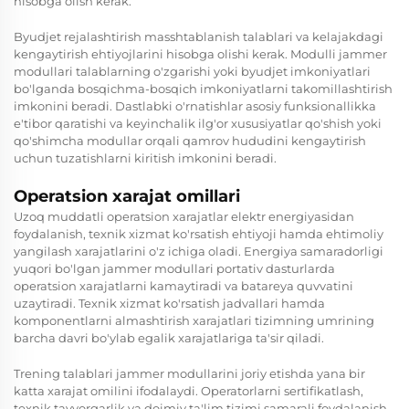
hisobga olish kerak.
Byudjet rejalashtirish masshtablanish talablari va kelajakdagi
kengaytirish ehtiyojlarini hisobga olishi kerak. Modulli jammer
modullari talablarning o'zgarishi yoki byudjet imkoniyatlari
bo'lganda bosqichma-bosqich imkoniyatlarni takomillashtirish
imkonini beradi. Dastlabki o'rnatishlar asosiy funksionallikka
e'tibor qaratishi va keyinchalik ilg'or xususiyatlar qo'shish yoki
qo'shimcha modullar orqali qamrov hududini kengaytirish
uchun tuzatishlarni kiritish imkonini beradi.
Operatsion xarajat omillari
Uzoq muddatli operatsion xarajatlar elektr energiyasidan
foydalanish, texnik xizmat ko'rsatish ehtiyoji hamda ehtimoliy
yangilash xarajatlarini o'z ichiga oladi. Energiya samaradorligi
yuqori bo'lgan jammer modullari portativ dasturlarda
operatsion xarajatlarni kamaytiradi va batareya quvvatini
uzaytiradi. Texnik xizmat ko'rsatish jadvallari hamda
komponentlarni almashtirish xarajatlari tizimning umrining
barcha davri bo'ylab egalik xarajatlariga ta'sir qiladi.
Trening talablari jammer modullarini joriy etishda yana bir
katta xarajat omilini ifodalaydi. Operatorlarni sertifikatlash,
texnik tayyorgarlik va doimiy ta'lim tizimi samarali foydalanish