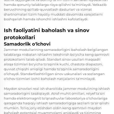
hamda qonuniy talablarga rioya qilishni ta'minlaydi. Yetkazib
beruvchining qo'llab-quvvatlash dasturlari va xizmat
shartnomalari tizim hayotiy muddati davomida xarajatlarni
boshqarish hamda ishonchli ishlashni kafolatlaydi.
Ish faoliyatini baholash va sinov
protokollari
Samadorlik o'lchovi
Jammer modullarining samaradorligini baholash belgilangan
talablarga nisbatan ishlashni tekshirish bo'yicha keng qamrovli
protokollarni talab qiladi. Standart sinov usullari maqsadli
aloqa tizimlari bo'yicha to'sqinlik kuchi, chastota diapazoni,
quvvat chiqishi aniqligi hamda to'sqinlik samaradorligini
o'lchaydi. Standartlashtirilgan sinov uskunalari va sozlangan
o'lchov tizimlari izchil baholash natijalarini ta'minlaydi.
Maydon sinovlari real ish sharoitida jammer modulining ishlash
samaradorligini tasdiqlaydi. Atrof-muhit omillari, relyef ta'siri
hamda elektromagnit to'qnashuvlar laboratoriya o'lchovlariga
qaraganda haqiqiy ishlash samaradorligiga sezilarli ta'sir qilishi
mumkin. To'liq joriy etishdan oldin keng qamrovli maydon
baholash potentsial muammolarni aniqlaydi va tizimning