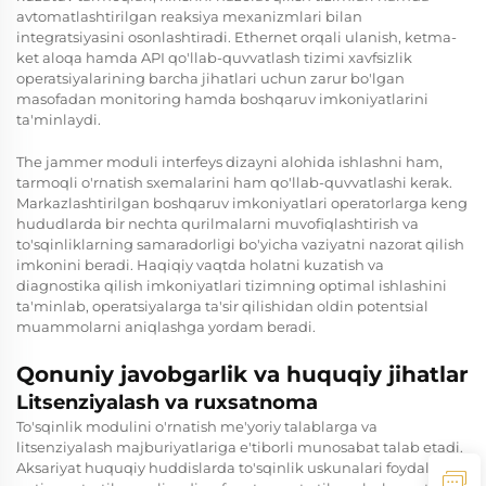
avtomatlashtirilgan reaksiya mexanizmlari bilan
integratsiyasini osonlashtiradi. Ethernet orqali ulanish, ketma-
ket aloqa hamda API qo'llab-quvvatlash tizimi xavfsizlik
operatsiyalarining barcha jihatlari uchun zarur bo'lgan
masofadan monitoring hamda boshqaruv imkoniyatlarini
ta'minlaydi.
The
jammer moduli
interfeys dizayni alohida ishlashni ham,
tarmoqli o'rnatish sxemalarini ham qo'llab-quvvatlashi kerak.
Markazlashtirilgan boshqaruv imkoniyatlari operatorlarga keng
hududlarda bir nechta qurilmalarni muvofiqlashtirish va
to'sqinliklarning samaradorligi bo'yicha vaziyatni nazorat qilish
imkonini beradi. Haqiqiy vaqtda holatni kuzatish va
diagnostika qilish imkoniyatlari tizimning optimal ishlashini
ta'minlab, operatsiyalarga ta'sir qilishidan oldin potentsial
muammolarni aniqlashga yordam beradi.
Qonuniy javobgarlik va huquqiy jihatlar
Litsenziyalash va ruxsatnoma
To'sqinlik modulini o'rnatish me'yoriy talablarga va
litsenziyalash majburiyatlariga e'tiborli munosabat talab etadi.
Aksariyat huquqiy huddislarda to'sqinlik uskunalari foydalanish