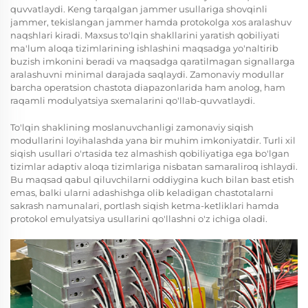
quvvatlaydi. Keng tarqalgan jammer usullariga shovqinli
jammer, tekislangan jammer hamda protokolga xos aralashuv
naqshlari kiradi. Maxsus to'lqin shakllarini yaratish qobiliyati
ma'lum aloqa tizimlarining ishlashini maqsadga yo'naltirib
buzish imkonini beradi va maqsadga qaratilmagan signallarga
aralashuvni minimal darajada saqlaydi. Zamonaviy modullar
barcha operatsion chastota diapazonlarida ham anolog, ham
raqamli modulyatsiya sxemalarini qo'llab-quvvatlaydi.
To'lqin shaklining moslanuvchanligi zamonaviy siqish
modullarini loyihalashda yana bir muhim imkoniyatdir. Turli xil
siqish usullari o'rtasida tez almashish qobiliyatiga ega bo'lgan
tizimlar adaptiv aloqa tizimlariga nisbatan samaraliroq ishlaydi.
Bu maqsad qabul qiluvchilarni oddiygina kuch bilan bast etish
emas, balki ularni adashishga olib keladigan chastotalarni
sakrash namunalari, portlash siqish ketma-ketliklari hamda
protokol emulyatsiya usullarini qo'llashni o'z ichiga oladi.