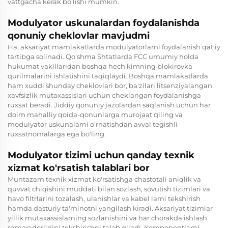
vattgacha kerak bo'lishi mumkin.
Modulyator uskunalardan foydalanishda
qonuniy cheklovlar mavjudmi
Ha, aksariyat mamlakatlarda modulyatorlarni foydalanish qat'iy
tartibga solinadi. Qo'shma Shtatlarda FCC umumiy holda
hukumat vakillaridan boshqa hech kimning blokirovka
qurilmalarini ishlatishini taqiqlaydi. Boshqa mamlakatlarda
ham xuddi shunday cheklovlari bor, ba'zilari litsenziyalangan
xavfsizlik mutaxassislari uchun cheklangan foydalanishga
ruxsat beradi. Jiddiy qonuniy jazolardan saqlanish uchun har
doim mahalliy qoida-qonunlarga murojaat qiling va
modulyator uskunalarni o'rnatishdan avval tegishli
ruxsatnomalarga ega bo'ling.
Modulyator tizimi uchun qanday texnik
xizmat ko'rsatish talablari bor
Muntazam texnik xizmat ko'rsatishga chastotali aniqlik va
quvvat chiqishini muddati bilan sozlash, sovutish tizimlari va
havo filtrlarini tozalash, ulanishlar va kabel larni tekshirish
hamda dasturiy ta'minotni yangilash kiradi. Aksariyat tizimlar
yillik mutaxassislarning sozlanishini va har chorakda ishlash
samaradorligini tekshirishni talab qiladi. Komponentlarni