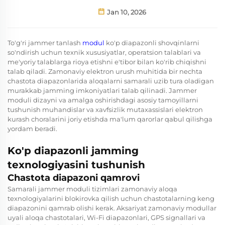
Jan 10, 2026
To'g'ri jammer tanlash
modul
ko'p diapazonli shovqinlarni
so'ndirish uchun texnik xususiyatlar, operatsion talablari va
me'yoriy talablarga rioya etishni e'tibor bilan ko'rib chiqishni
talab qiladi. Zamonaviy elektron urush muhitida bir nechta
chastota diapazonlarida aloqalarni samarali uzib tura oladigan
murakkab jamming imkoniyatlari talab qilinadi. Jammer
moduli dizayni va amalga oshirishdagi asosiy tamoyillarni
tushunish muhandislar va xavfsizlik mutaxassislari elektron
kurash choralarini joriy etishda ma'lum qarorlar qabul qilishga
yordam beradi.
Ko'p diapazonli jamming
texnologiyasini tushunish
Chastota diapazoni qamrovi
Samarali jammer moduli tizimlari zamonaviy aloqa
texnologiyalarini blokirovka qilish uchun chastotalarning keng
diapazonini qamrab olishi kerak. Aksariyat zamonaviy modullar
uyali aloqa chastotalari, Wi-Fi diapazonlari, GPS signallari va