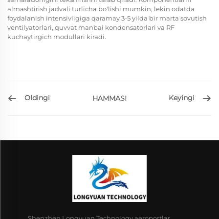
almashtirish jadvali turlicha bo'lishi mumkin, lekin odatda
foydalanish intensivligiga qaramay 3-5 yilda bir marta sovutish
ventilyatorlari, quvvat manbai kondensatorlari va RF
kuchaytirgich modullari kiradi.
Oldingi
Keyingi
HAMMASI
Shenzhen Longyuan Technology aeroportlar,