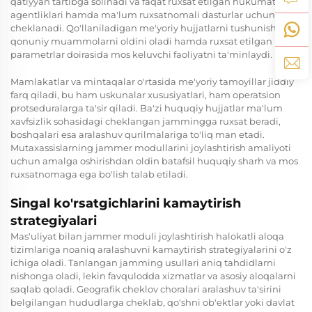
qatiyyan tartibga solinadi va faqat ruxsat etilgan hukumat
agentliklari hamda ma'lum ruxsatnomali dasturlar uchun
cheklanadi. Qo'llaniladigan me'yoriy hujjatlarni tushunish
qonuniy muammolarni oldini oladi hamda ruxsat etilgan
parametrlar doirasida mos keluvchi faoliyatni ta'minlaydi.
Mamlakatlar va mintaqalar o'rtasida me'yoriy tamoyillar jiddiy
farq qiladi, bu ham uskunalar xususiyatlari, ham operatsion
protseduralarga ta'sir qiladi. Ba'zi huquqiy hujjatlar ma'lum
xavfsizlik sohasidagi cheklangan jammingga ruxsat beradi,
boshqalari esa aralashuv qurilmalariga to'liq man etadi.
Mutaxassislarning jammer modullarini joylashtirish amaliyoti
uchun amalga oshirishdan oldin batafsil huquqiy sharh va mos
ruxsatnomaga ega bo'lish talab etiladi.
Singal ko'rsatgichlarini kamaytirish
strategiyalari
Mas'uliyat bilan jammer moduli joylashtirish halokatli aloqa
tizimlariga noaniq aralashuvni kamaytirish strategiyalarini o'z
ichiga oladi. Tanlangan jamming usullari aniq tahdidlarni
nishonga oladi, lekin favqulodda xizmatlar va asosiy aloqalarni
saqlab qoladi. Geografik cheklov choralari aralashuv ta'sirini
belgilangan hududlarga cheklab, qo'shni ob'ektlar yoki davlat