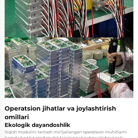
Operatsion jihatlar va joylashtirish
omillari
Ekologik dayandoshlik
Siqish modulini tanlash mo'ljallangan operatsion muhitlarni
hamda bog'liq atrof-muhit ta'sirlarini hisobga olishni talab