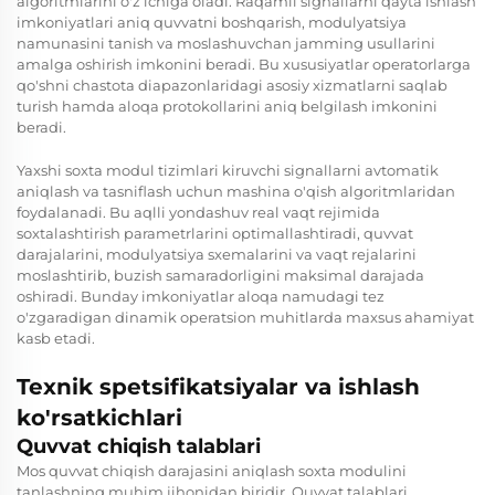
algoritmlarini o'z ichiga oladi. Raqamli signallarni qayta ishlash
imkoniyatlari aniq quvvatni boshqarish, modulyatsiya
namunasini tanish va moslashuvchan jamming usullarini
amalga oshirish imkonini beradi. Bu xususiyatlar operatorlarga
qo'shni chastota diapazonlaridagi asosiy xizmatlarni saqlab
turish hamda aloqa protokollarini aniq belgilash imkonini
beradi.
Yaxshi soxta modul tizimlari kiruvchi signallarni avtomatik
aniqlash va tasniflash uchun mashina o'qish algoritmlaridan
foydalanadi. Bu aqlli yondashuv real vaqt rejimida
soxtalashtirish parametrlarini optimallashtiradi, quvvat
darajalarini, modulyatsiya sxemalarini va vaqt rejalarini
moslashtirib, buzish samaradorligini maksimal darajada
oshiradi. Bunday imkoniyatlar aloqa namudagi tez
o'zgaradigan dinamik operatsion muhitlarda maxsus ahamiyat
kasb etadi.
Texnik spetsifikatsiyalar va ishlash
ko'rsatkichlari
Quvvat chiqish talablari
Mos quvvat chiqish darajasini aniqlash soxta modulini
tanlashning muhim jihonidan biridir. Quvvat talablari