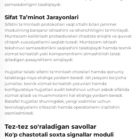
samaradorligini tasdiqlaydi.
Sifat Ta’minot Jarayonlari
Sifatni ta'minlash protokollari vaqt o'tishi bilan jammer
modulining barqaror ishlashini va ishonchliligini ta'minlaydi.
Muntazam kalibrlash protseduralari chastota aniqlik va quvvat
chiqish xususiyatlarini saqlab turadi. Muntazam ishlash
tekshiruvi samaradorlikni saqlashini tasdiqlaydi hamda texnik
xizmat ko'rsatish yoki komponentlarni almashtirish talab
qiladigan pasayishlarni aniqlaydi.
Hujjatlar talabi sifatni ta'minlash choralari hamda qonuniy
talablarga rioya etishga yordam beradi. Ish jarayoni bo'yicha
jurnallar, texnik xizmat ko'rsatish yozuvlari hamda
konfiguratsiya hujjatlari audit tekshiruvi uchun asbob sifatida
xizmat qiladi va muammolarni hal etishga yordam beradi.
Batafsil hujjatlar shuningdek, yangi xodimlar uchun
texnologiyalarni o'tkazish hamda operatorlarni o'qitishni
osonlashtiradi.
Tez-tez so'raladigan savollar
Ko'p chastotali soxta signallar moduli