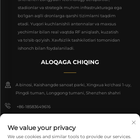
stadionlar va strategik muhim infrastrukturaga ega
bo'lgan aqlli dronlarga qarshi tizimlarni taqdim
etadi. Yuqori kuchlanishli antennalar va maxsus
yechimlar bilan real vaqtda RF aniqlash, kuzatish
va to'sib qo'yish. Xavfsizlik tashkilotlari tomonidan
ishonch bilan foydalaniladi.
ALOQAGA CHIQING
A binosi, Kaishangde sanoat parki, Xingxua ko'chasi 1-uy,
Pingdi tuman, Longgong tumani, Shenzhen shahri
+86-18583649616
[email protected]
We value your privacy
8618165761396
We use cookies and similar tools to provide our services.