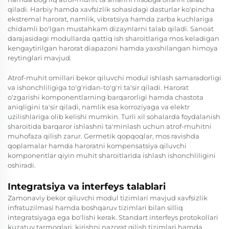
qiladi. Harbiy hamda xavfsizlik sohasidagi dasturlar ko'pincha
ekstremal harorat, namlik, vibratsiya hamda zarba kuchlariga
chidamli bo'lgan mustahkam dizaynlarni talab qiladi. Sanoat
darajasidagi modullarda qattiq ish sharoitlariga mos keladigan
kengaytirilgan harorat diapazoni hamda yaxshilangan himoya
reytinglari mavjud.
Atrof-muhit omillari bekor qiluvchi modul ishlash samaradorligi
va ishonchliligiga to'g'ridan-to'g'ri ta'sir qiladi. Harorat
o'zgarishi komponentlarning barqarorligi hamda chastota
aniqligini ta'sir qiladi, namlik esa korroziyaga va elektr
uzilishlariga olib kelishi mumkin. Turli xil sohalarda foydalanish
sharoitida barqaror ishlashni ta'minlash uchun atrof-muhitni
muhofaza qilish zarur. Germetik qopqoqlar, mos ravishda
qoplamalar hamda haroratni kompensatsiya qiluvchi
komponentlar qiyin muhit sharoitlarida ishlash ishonchliligini
oshiradi.
Integratsiya va interfeys talablari
Zamonaviy bekor qiluvchi modul tizimlari mavjud xavfsizlik
infratuzilmasi hamda boshqaruv tizimlari bilan silliq
integratsiyaga ega bo'lishi kerak. Standart interfeys protokollari
kuzatuv tarmoqlari, kirishni nazorat qilish tizimlari hamda