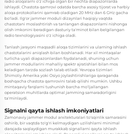
radio aloqalarni o'z ichiga olgan bir nechta diapazonlarda
ishlaydi. Chastota qamrovi odatda barcha asosiy tijorat va harbiy
aloqa protokollarini qamrab oladigan 20 MHz dan 6 GHz gacha
bo'ladi. Ilg'or jammer moduli dizaynlari haqiqiy vaqtda
chastotani moslashtirish va tanlangan diapazonlarni nishonga
olish imkonini beradigan dasturiy ta'minot bilan belgilangan
radio texnologiyasini o'z ichiga oladi.
Tanlash jarayoni maqsadli aloqa tizimlarini va ularning ishlash
chastotalarini aniqlash bilan boshlanadi. Har xil mintaqalar
turlicha uyali diapazonlardan foydalanadi, shuning uchun
jammer modullarini mahalliy spektr ajratishlari bilan mos
keladigan tarzda sozlash talab etiladi. Yevropa tizimlari
Shimoliy Amerika yoki Osiyo joylashtirishlariga qaraganda
boshqacha chastota qamrovini talab qilishi mumkin. Ushbu
mintaqaviy farqlarni tushunish barcha mo'ljallangan
operatsion muhitlarda optimal jamming samaradorligini
ta'minlaydi.
Signalni qayta ishlash imkoniyatlari
Zamonaviy jammer modul arxitekturalari to'sqinlik samarasini
oshirib, bir vaqtda to'g'ri kelmaydigan uzilishlarni minimal
darajada saqlaydigan murakkab signallarni qayta ishlash