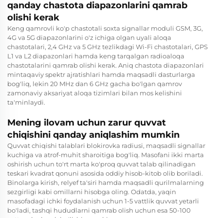
qanday chastota diapazonlarini qamrab
olishi kerak
Keng qamrovli ko'p chastotali soxta signallar moduli GSM, 3G,
4G va 5G diapazonlarini o'z ichiga olgan uyali aloqa
chastotalari, 2,4 GHz va 5 GHz tezlikdagi Wi-Fi chastotalari, GPS
L1 va L2 diapazonlari hamda keng tarqalgan radioaloqa
chastotalarini qamrab olishi kerak. Aniq chastota diapazonlari
mintaqaviy spektr ajratishlari hamda maqsadli dasturlarga
bog'liq, lekin 20 MHz dan 6 GHz gacha bo'lgan qamrov
zamonaviy aksariyat aloqa tizimlari bilan mos kelishini
ta'minlaydi.
Mening ilovam uchun zarur quvvat
chiqishini qanday aniqlashim mumkin
Quvvat chiqishi talablari blokirovka radiusi, maqsadli signallar
kuchiga va atrof-muhit sharoitiga bog'liq. Masofani ikki marta
oshirish uchun to'rt marta ko'proq quvvat talab qilinadigan
teskari kvadrat qonuni asosida oddiy hisob-kitob olib boriladi.
Binolarga kirish, relyef ta'siri hamda maqsadli qurilmalarning
sezgirligi kabi omillarni hisobga oling. Odatda, yaqin
masofadagi ichki foydalanish uchun 1-5 vattlik quvvat yetarli
bo'ladi, tashqi hududlarni qamrab olish uchun esa 50-100