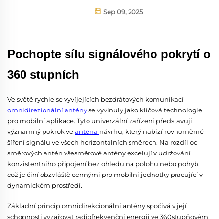
Sep 09, 2025
Pochopte sílu signálového pokrytí o
360 stupních
Ve světě rychle se vyvíjejících bezdrátových komunikací
omnidirezionální antény
se vyvinuly jako klíčová technologie
pro mobilní aplikace. Tyto univerzální zařízení představují
významný pokrok ve
anténa
návrhu, který nabízí rovnoměrné
šíření signálu ve všech horizontálních směrech. Na rozdíl od
směrových antén všesměrové antény excelují v udržování
konzistentního připojení bez ohledu na polohu nebo pohyb,
což je činí obzvláště cennými pro mobilní jednotky pracující v
dynamickém prostředí.
Základní princip omnidirekcionální antény spočívá v její
schopnosti vyzařovat radiofrekvenční energii ve 360stupňovém