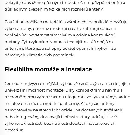
pokrytí je dosaženo přesným impedančním přizpůsobením a
důkladným zvážením fyzikálních rozměrů antény.
Použití pokročilých materiálů a výrobních technik dále zvyšuje
výkon antény, přičemž moderní návrhy zahrnují součásti
odolné vůči povětrnostním vlivům a odolné konstrukční
metody. Tyto vylepšení vedou k trvalejším a účinnějším
anténám, které jsou schopny udržet optimální výkon i za
náročných klimatických podmínek.
Flexibilita montáže a instalace
Jednou z nejvýznamnějších výhod všesměrových antén je jejich
univerzální možnost montáže. Díky kompaktnímu návrhu a
rovnoměrnému vyzařovacímu diagramu lze tyto antény snadno
instalovat na různé mobilní platformy. Ať už jsou antény
namontovány na střechách vozidel, na dočasných stožárech
nebo integrovány do stávající infrastruktury, udržují si své
výkonové vlastnosti bez nutnosti složitých nastavovacích
procedur.