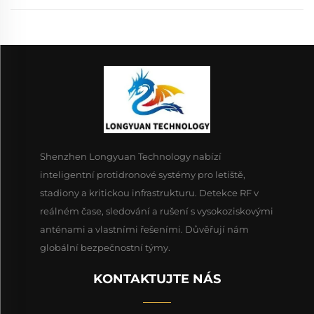
Shenzhen Longyuan Technology nabízí
inteligentní protidronové systémy pro letiště,
stadiony a kritickou infrastrukturu. Detekce RF v
reálném čase, sledování a rušení s vysokoziskovými
anténami a vlastními řešeními. Důvěřují nám
globální bezpečnostní týmy.
KONTAKTUJTE NÁS