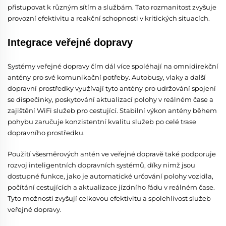
přistupovat k různým sítím a službám. Tato rozmanitost zvyšuje
provozní efektivitu a reakční schopnosti v kritických situacích.
Integrace veřejné dopravy
Systémy veřejné dopravy čím dál více spoléhají na omnidirekční
antény pro své komunikační potřeby. Autobusy, vlaky a další
dopravní prostředky využívají tyto antény pro udržování spojení
se dispečinky, poskytování aktualizací polohy v reálném čase a
zajištění WiFi služeb pro cestující. Stabilní výkon antény během
pohybu zaručuje konzistentní kvalitu služeb po celé trase
dopravního prostředku.
Použití všesměrových antén ve veřejné dopravě také podporuje
rozvoj inteligentních dopravních systémů, díky nimž jsou
dostupné funkce, jako je automatické určování polohy vozidla,
počítání cestujících a aktualizace jízdního řádu v reálném čase.
Tyto možnosti zvyšují celkovou efektivitu a spolehlivost služeb
veřejné dopravy.