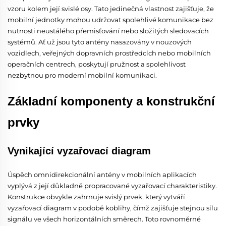
vzoru kolem její svislé osy. Tato jedinečná vlastnost zajišťuje, že
mobilní jednotky mohou udržovat spolehlivé komunikace bez
nutnosti neustálého přemisťování nebo složitých sledovacích
systémů. Ať už jsou tyto antény nasazovány v nouzových
vozidlech, veřejných dopravních prostředcích nebo mobilních
operačních centrech, poskytují pružnost a spolehlivost
nezbytnou pro moderní mobilní komunikaci.
Základní komponenty a konstrukční
prvky
Vynikající vyzařovací diagram
Úspěch omnidirekcionální antény v mobilních aplikacích
vyplývá z její důkladně propracované vyzařovací charakteristiky.
Konstrukce obvykle zahrnuje svislý prvek, který vytváří
vyzařovací diagram v podobě koblihy, čímž zajišťuje stejnou sílu
signálu ve všech horizontálních směrech. Toto rovnoměrné