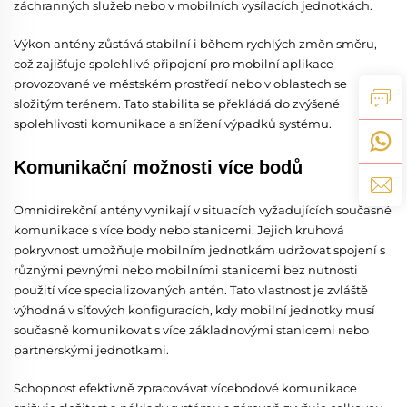
záchranných služeb nebo v mobilních vysílacích jednotkách.
Výkon antény zůstává stabilní i během rychlých změn směru,
což zajišťuje spolehlivé připojení pro mobilní aplikace
provozované ve městském prostředí nebo v oblastech se
složitým terénem. Tato stabilita se překládá do zvýšené
spolehlivosti komunikace a snížení výpadků systému.
Komunikační možnosti více bodů
Omnidirekční antény vynikají v situacích vyžadujících současné
komunikace s více body nebo stanicemi. Jejich kruhová
pokryvnost umožňuje mobilním jednotkám udržovat spojení s
různými pevnými nebo mobilními stanicemi bez nutnosti
použití více specializovaných antén. Tato vlastnost je zvláště
výhodná v síťových konfiguracích, kdy mobilní jednotky musí
současně komunikovat s více základnovými stanicemi nebo
partnerskými jednotkami.
Schopnost efektivně zpracovávat vícebodové komunikace