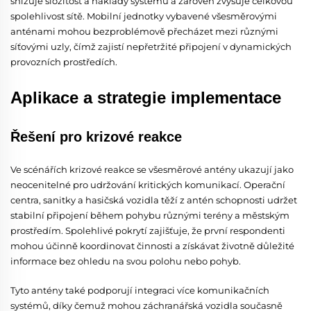
snižuje složitost a náklady systému a zároveň zvyšuje celkovou
spolehlivost sítě. Mobilní jednotky vybavené všesměrovými
anténami mohou bezproblémově přecházet mezi různými
síťovými uzly, čímž zajistí nepřetržité připojení v dynamických
provozních prostředích.
Aplikace a strategie implementace
Řešení pro krizové reakce
Ve scénářích krizové reakce se všesměrové antény ukazují jako
neocenitelné pro udržování kritických komunikací. Operační
centra, sanitky a hasičská vozidla těží z antén schopnosti udržet
stabilní připojení během pohybu různými terény a městským
prostředím. Spolehlivé pokrytí zajišťuje, že první respondenti
mohou účinně koordinovat činnosti a získávat životně důležité
informace bez ohledu na svou polohu nebo pohyb.
Tyto antény také podporují integraci více komunikačních
systémů, díky čemuž mohou záchranářská vozidla současně