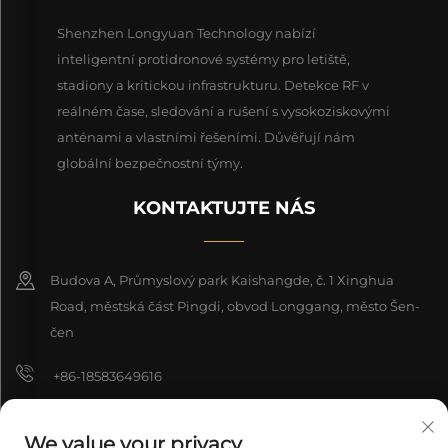
Shenzhen Longyuan Technology nabízí
inteligentní protidronové systémy pro letiště,
stadiony a kritickou infrastrukturu. Detekce RF v
reálném čase, sledování a rušení s vysokoziskovými
anténami a vlastními řešeními. Důvěřují nám
globální bezpečnostní týmy.
KONTAKTUJTE NÁS
Budova A, Průmyslový park Kaishangde, č. 1 Xinghua
Road, městská část Pingdi, obvod Longgang, město Šen-
čen
+86-18583649616
[email protected]
We value your privacy