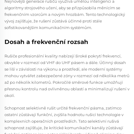
Nejnovější generace rušičů využívá umělou inteligenci a
algoritmy strojového učení, aby se přizpůsobila měnícím se
frekvenčním vzorcům a novým hrozbám. Tento technologický
vývoj zajišťuje, že rušení zůstává účinné proti stále
sofistikovanějším komunikačním systémům.
Dosah a frekvenční rozsah
Rušiče profesionální kvality nabízejí široké pokrytí frekvencí,
obvykle v rozmezí od VHF do UHF pásem a dále. Účinný dosah
se liší v závislosti na výkonu a prostředí, ale moderní systémy
mohou vytvářet zabezpečené zóny v rozmezí od několika metrů
až po několik kilometrů. Pokročilé směrové funkce umožňují
přesnou kontrolu nad ovlivněnou oblastí a minimalizují rušení v
okolí.
Schopnost selektivně rušit určité frekvenční pásma, zatímco
ostatní zůstávají funkční, zvýšila hodnotu rušicí technologie v
komplexních operačních prostředích. Tato selektivní rušivá
schopnost zajišťuje, že kritické komunikační kanály zůstávají