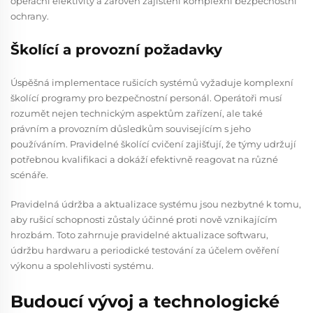
operační efektivity a zároveň zajištění komplexní bezpečnostní
ochrany.
Školící a provozní požadavky
Úspěšná implementace rušicích systémů vyžaduje komplexní
školící programy pro bezpečnostní personál. Operátoři musí
rozumět nejen technickým aspektům zařízení, ale také
právním a provozním důsledkům souvisejícím s jeho
používáním. Pravidelné školící cvičení zajišťují, že týmy udržují
potřebnou kvalifikaci a dokáží efektivně reagovat na různé
scénáře.
Pravidelná údržba a aktualizace systému jsou nezbytné k tomu,
aby rušicí schopnosti zůstaly účinné proti nově vznikajícím
hrozbám. Toto zahrnuje pravidelné aktualizace softwaru,
údržbu hardwaru a periodické testování za účelem ověření
výkonu a spolehlivosti systému.
Budoucí vývoj a technologické