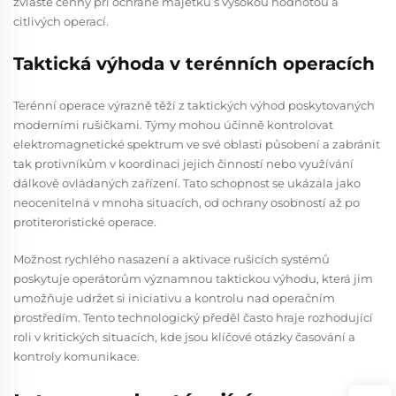
zvláště cenný při ochraně majetku s vysokou hodnotou a
citlivých operací.
Taktická výhoda v terénních operacích
Terénní operace výrazně těží z taktických výhod poskytovaných
moderními rušičkami. Týmy mohou účinně kontrolovat
elektromagnetické spektrum ve své oblasti působení a zabránit
tak protivníkům v koordinaci jejich činností nebo využívání
dálkově ovládaných zařízení. Tato schopnost se ukázala jako
neocenitelná v mnoha situacích, od ochrany osobností až po
protiteroristické operace.
Možnost rychlého nasazení a aktivace rušicích systémů
poskytuje operátorům významnou taktickou výhodu, která jim
umožňuje udržet si iniciativu a kontrolu nad operačním
prostředím. Tento technologický předěl často hraje rozhodující
roli v kritických situacích, kde jsou klíčové otázky časování a
kontroly komunikace.