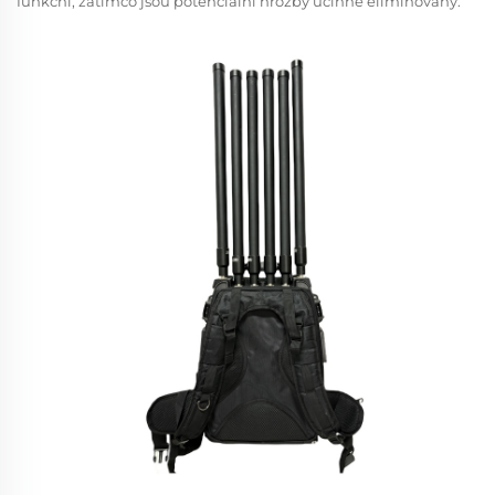
funkční, zatímco jsou potenciální hrozby účinně eliminovány.