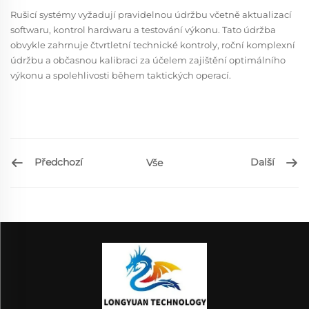
Rušicí systémy vyžadují pravidelnou údržbu včetně aktualizací
softwaru, kontrol hardwaru a testování výkonu. Tato údržba
obvykle zahrnuje čtvrtletní technické kontroly, roční komplexní
údržbu a občasnou kalibraci za účelem zajištění optimálního
výkonu a spolehlivosti během taktických operací.
Předchozí
Další
Vše