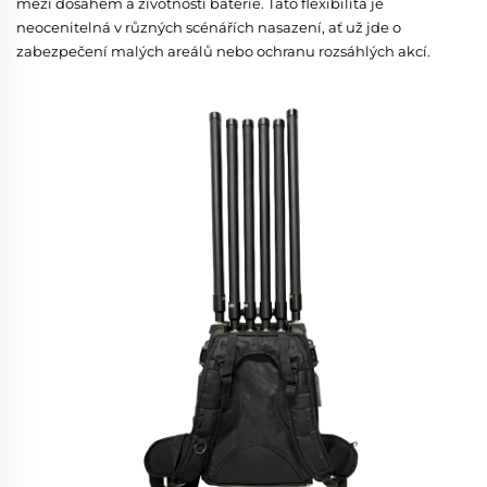
mezi dosahem a životností baterie. Tato flexibilita je
neocenitelná v různých scénářích nasazení, ať už jde o
zabezpečení malých areálů nebo ochranu rozsáhlých akcí.