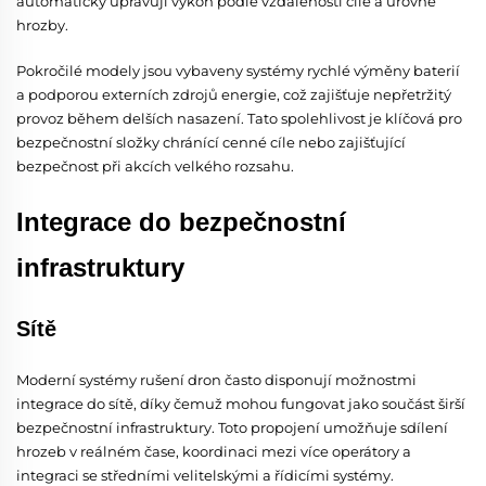
automaticky upravují výkon podle vzdálenosti cíle a úrovně
hrozby.
Pokročilé modely jsou vybaveny systémy rychlé výměny baterií
a podporou externích zdrojů energie, což zajišťuje nepřetržitý
provoz během delších nasazení. Tato spolehlivost je klíčová pro
bezpečnostní složky chránící cenné cíle nebo zajišťující
bezpečnost při akcích velkého rozsahu.
Integrace do bezpečnostní
infrastruktury
Sítě
Moderní systémy rušení dron často disponují možnostmi
integrace do sítě, díky čemuž mohou fungovat jako součást širší
bezpečnostní infrastruktury. Toto propojení umožňuje sdílení
hrozeb v reálném čase, koordinaci mezi více operátory a
integraci se středními velitelskými a řídicími systémy.