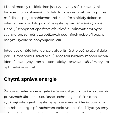
Přední modely rušiček dron jsou vybaveny sofistikovanými
funkcemi pro získávání cílů. Tyto funkce často zahrnují optické
mířidla, displeje s náhlavním zobrazením a někdy dokonce
integraci radaru. Tyto pokročilé systémy zaměřování výrazně
zlepšují schopnost operátora efektivně eliminovat hrozby ze
strany dron, zejména za obtížných podmínek nebo při práci s
malými, rychle se pohybujícími cíli.
Integrace umělé inteligence a algoritmů strojového učení dále
posílila možnosti získávání cílů. Moderní systémy mohou rychle
identifikovat typy dron a automaticky upravovat rušivé vzory pro
optimální účinnost.
Chytrá správa energie
Životnost baterie a energetická účinnost jsou kritické faktory při
provozních úkonech. Současné technologie rušiček dron
využívají inteligentní systémy správy energie, které optimalizují
spotřebu energie při zachování efektivního rušení. Tyto systémy