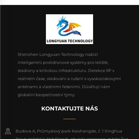
Shenzhen Longyuan Technology nabízí
inteligentní protidronové systémy pro letiště,
stadiony a kritickou infrastrukturu. Detekce RF v
reálném čase, sledování a rušení s vysokoziskovými
anténami a vlastními řešeními. Důvěřují nám
globální bezpečnostní týmy.
KONTAKTUJTE NÁS
Budova A, Průmyslový park Kaishangde, č. 1 Xinghua
Road, městská část Pingdi, obvod Longgang, město Šen-