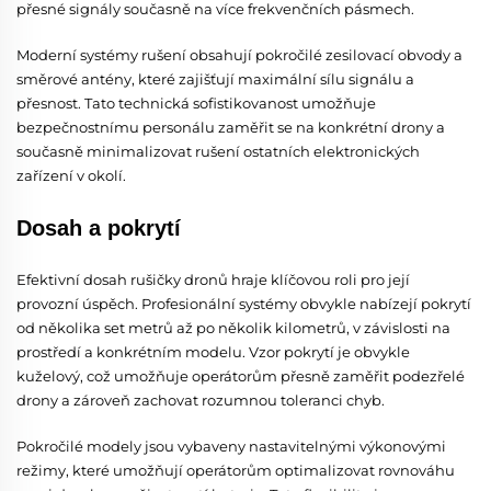
přesné signály současně na více frekvenčních pásmech.
Moderní systémy rušení obsahují pokročilé zesilovací obvody a
směrové antény, které zajišťují maximální sílu signálu a
přesnost. Tato technická sofistikovanost umožňuje
bezpečnostnímu personálu zaměřit se na konkrétní drony a
současně minimalizovat rušení ostatních elektronických
zařízení v okolí.
Dosah a pokrytí
Efektivní dosah rušičky dronů hraje klíčovou roli pro její
provozní úspěch. Profesionální systémy obvykle nabízejí pokrytí
od několika set metrů až po několik kilometrů, v závislosti na
prostředí a konkrétním modelu. Vzor pokrytí je obvykle
kuželový, což umožňuje operátorům přesně zaměřit podezřelé
drony a zároveň zachovat rozumnou toleranci chyb.
Pokročilé modely jsou vybaveny nastavitelnými výkonovými
režimy, které umožňují operátorům optimalizovat rovnováhu