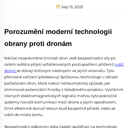
Sep 15, 2025
Porozumění moderní technologii
obrany proti dronám
Nárůst neoprávněné činnosti dron vedl bezpečnostní síly po
celém světě k přijetí sofistikovaných protiopatření, přičemž
rušič
dronů
se stávají klíčovým nástrojem ve jejich arzenálu. Tyto
přenosné zařízení představují špičkovou technologii v oblasti
potlačování dron, která nabízí netraumatický způsob, jak
eliminovat potenciální hrozby z letadlového prostoru. Vysíláním
cílených elektromagnetických signálů mohou tyto pokročilé
systémy narušit komunikaci mezi drone a jejím operátorem,
čímž efektivně donutí letoun buď bezpečně přistát, nebo se
vrátit do místa startu.
Bezpečnostní odborníci stále častěji spoléhají na technologii