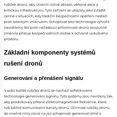
rušiček dronů, aby chránili citlivé oblasti, veřejné akce a
kritickou infrastrukturu. Tyto zařízení se ukázaly jako zvláště
cenné v situacích, kdy tradiční bezpečnostní opatření nestačí
proti leteckým vniknutím. Schopnost této technologie vytvořit
neviditelný štít proti nežádoucí přítomnosti dronů revolučně
změnila přístup bezpečnostních složek k ochraně vzdušného
prostoru.
Základní komponenty systémů
rušení dronů
Generování a přenášení signálu
V srdci každé rušičky dronů se nachází sofistikovaná
technologie generování signálu. Tyto systémy jsou navrženy tak,
aby produkovaly přesné elektromagnetické frekvence, které
ruší běžné komunikační kanály dronů. Účinnost rušičky dronů
do značné míry závisí na její schopnosti generovat silné a