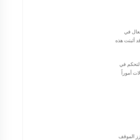
فعال في
د أثبتت هذه
التحكم في
ات أموراً
عزز الموقف