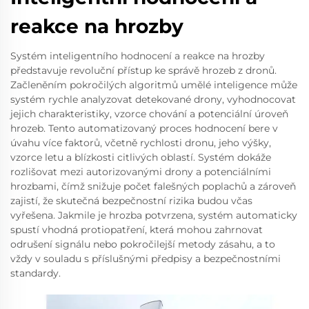
reakce na hrozby
Systém inteligentního hodnocení a reakce na hrozby
představuje revoluční přístup ke správě hrozeb z dronů.
Začleněním pokročilých algoritmů umělé inteligence může
systém rychle analyzovat detekované drony, vyhodnocovat
jejich charakteristiky, vzorce chování a potenciální úroveň
hrozeb. Tento automatizovaný proces hodnocení bere v
úvahu více faktorů, včetně rychlosti dronu, jeho výšky,
vzorce letu a blízkosti citlivých oblastí. Systém dokáže
rozlišovat mezi autorizovanými drony a potenciálními
hrozbami, čímž snižuje počet falešných poplachů a zároveň
zajistí, že skutečná bezpečnostní rizika budou včas
vyřešena. Jakmile je hrozba potvrzena, systém automaticky
spustí vhodná protiopatření, která mohou zahrnovat
odrušení signálu nebo pokročilejší metody zásahu, a to
vždy v souladu s příslušnými předpisy a bezpečnostními
standardy.