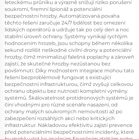
leteckému průniku a výrazně snižují riziko porušení
soukromí, firemní špionáž a potenciální
bezpečnostní hrozby. Automatizovaná povaha
těchto řešení zaručuje 24/7 bdělost bez omezení
lidských operátorů a udržuje tak po celý den a noc
stabilní úroveň ochrany. Systémy vynikají rychlým
hodnocením hrozeb, jsou schopny během několika
sekund rozlišit neškodné civilní drony a potenciální
hrozby, čímž minimalizují falešná poplachy a zároveň
zajistí, že skutečné hrozby nezůstanou bez
povšimnutí. Díky možnostem integrace mohou tato
řešení bezproblémově fungovat s existující
bezpečnostní infrastrukturou, čímž zvyšují celkovou
ochranu objektu bez nutnosti kompletní výměny
systémů. Škálovatelnost protidronových systémů je
činí vhodnými pro různé scénáře nasazení, od
ochrany malých soukromých nemovitostí až po
zabezpečení rozsáhlých akcí nebo kritických
infrastruktur. Nákladovou efektivitu zajistí prevence
před potenciálními bezpečnostními incidenty, které
by mohly vést ke značným finančním ztrátám nebo