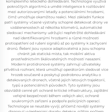
komplexního leteckého dohledávání. Technologie využívá
pokročilých algoritmů a umělé inteligence k rozlišování
mezi autorizovanými letadly a potenciálními hrozbami,
čímž umožňuje okamžitou reakci. Mezi základní funkce
patří systémy včasné výstrahy schopné detekovat drony ve
vzdálenenostech až několika kilometrů, automatické
sledovací mechanismy udržující nepřetržité dohledávání
nad identifikovanými hrozbami a různé možnosti
protiopatření od rušení signálů až po systémy k zachycení
dronů. Řešení jsou vysoce adaptovatelná a jsou schopna
chránit jak statická místa, tak mobilní aktiva
prostřednictvím škálovatelných možností nasazení.
Moderní protidronové systémy zahrnují uživatelsky
přívětivá rozhraní, která umožňují operátorům sledovat více
hrozeb současně a poskytují podrobnou analytiku o
detekovaných dronech, včetně jejich letových trajektorií,
typů a potenciálních původech. Tyto systémy jsou
obzvláště cenné při ochraně kritické infrastruktury, zajištění
veřejné bezpečnosti během velkých akcí, ochraně
soukromých zařízení a podpoře policijních operací.
Technologie se neustále vyvíjí, přičemž novější systémy
disponují vylepšenými dosahy detekce, nižším počtem