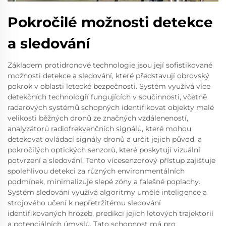
Pokročilé možnosti detekce
a sledování
Základem protidronové technologie jsou její sofistikované
možnosti detekce a sledování, které představují obrovský
pokrok v oblasti letecké bezpečnosti. Systém využívá více
detekčních technologií fungujících v součinnosti, včetně
radarových systémů schopných identifikovat objekty malé
velikosti běžných dronů ze značných vzdáleneností,
analyzátorů radiofrekvenčních signálů, které mohou
detekovat ovládací signály dronů a určit jejich původ, a
pokročilých optických senzorů, které poskytují vizuální
potvrzení a sledování. Tento vícesenzorový přístup zajišťuje
spolehlivou detekci za různých environmentálních
podmínek, minimalizuje slepé zóny a falešné poplachy.
Systém sledování využívá algoritmy umělé inteligence a
strojového učení k nepřetržitému sledování
identifikovaných hrozeb, predikci jejich letových trajektorií
a potenciálních úmyslů. Tato schopnost má pro