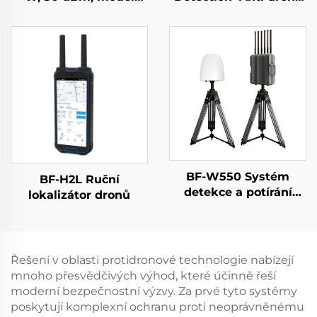
GaN, pro systémy proti
Equipment
dronům, modul pro
potlačování dronů,
pásmo 5,2/5,8 GHz,
dostatečné stínění RF,
5,2/5,8 GHz, 100 W, 50
dBm
BF-W550 Systém
BF-H2L Ruční
detekce a potírání
lokalizátor dronů
dronů
Řešení v oblasti protidronové technologie nabízejí
mnoho přesvědčivých výhod, které účinně řeší
moderní bezpečnostní výzvy. Za prvé tyto systémy
poskytují komplexní ochranu proti neoprávněnému