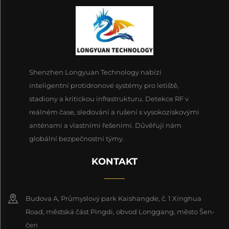
Shenzhen Longyuan Technology nabízí
inteligentní protidronové systémy pro letiště,
stadiony a kritickou infrastrukturu. Detekce RF v
reálném čase, sledování a rušení s vysokoziskovými
anténami a vlastními řešeními. Důvěřují nám
globální bezpečnostní týmy.
KONTAKT
Budova A, Průmyslový park Kaishangde, č. 1 Xinghua
Road, městská část Pingdi, obvod Longgang, město Šen-
čen