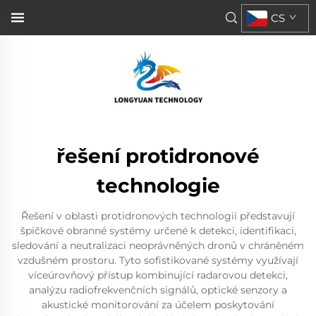
CS
řešení protidronové
technologie
Řešení v oblasti protidronových technologií představují
špičkové obranné systémy určené k detekci, identifikaci,
sledování a neutralizaci neoprávněných dronů v chráněném
vzdušném prostoru. Tyto sofistikované systémy využívají
víceúrovňový přístup kombinující radarovou detekci,
analýzu radiofrekvenčních signálů, optické senzory a
akustické monitorování za účelem poskytování