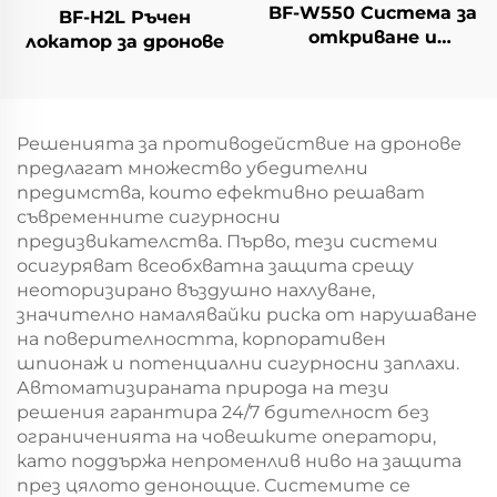
BF-W550 Система за
BF-H2L Ръчен
откриване и
локатор за дронове
противодействие
на дронове
Решенията за противодействие на дронове
предлагат множество убедителни
предимства, които ефективно решават
съвременните сигурносни
предизвикателства. Първо, тези системи
осигуряват всеобхватна защита срещу
неоторизирано въздушно нахлуване,
значително намалявайки риска от нарушаване
на поверителността, корпоративен
шпионаж и потенциални сигурносни заплахи.
Автоматизираната природа на тези
решения гарантира 24/7 бдителност без
ограниченията на човешките оператори,
като поддържа непроменлив ниво на защита
през цялото денонощие. Системите се