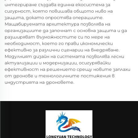
интегриране създава единна екосистема за
сигурност, която повишава общото ниво на
защита, докато опростява операциите.
Мащабируемата архитектура позволява на
организациите да започнат с основна защита и да
разширяват възможностите си по мере на
необходимост, което го прави икономически
ефективно за различни сценарии на внедряване.
Модулният дизайн на системата позволява лесни
актуализации и модернизации, осигурявайки
ефективност на решението срещу новите заплахи
от дронове и технологичните постижения в
индустрията на дроновете.