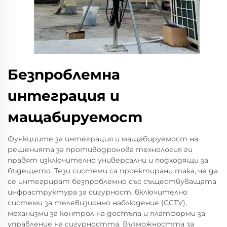
Безпроблемна
интеграция и
мащабируемост
Функциите за интеграция и мащабируемост на
решенията за противодронова технология ги
правят изключително универсални и подходящи за
бъдещето. Тези системи са проектирани така, че да
се интегрират безпроблемно със съществуващата
инфраструктура за сигурност, включително
системи за телевизионно наблюдение (CCTV),
механизми за контрол на достъпа и платформи за
управление на сигурността. Възможността за