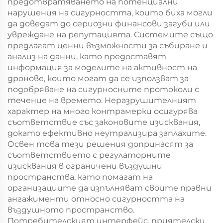
предотвратяването на потенциални
нарушения на сигурността, които биха могли
да доведат до сериозни финансови загуби или
увреждане на репутацията. Системите също
предлагат ценни възможности за събиране и
анализ на данни, като предоставят
информация за моделите на активност на
дронове, които могат да се използват за
подобряване на сигурносните протоколи с
течение на времето. Неразрушителният
характер на много контрамерки осигурява
съответствие със законовите изисквания,
докато ефективно неутрализира заплахите.
Освен това тези решения допринасят за
съответствието с регулаторните
изисквания в ограничени въздушни
пространства, като помагат на
организациите да изпълняват своите правни
ангажименти относно сигурността на
въздушното пространство.
Потребителският интерфейс, приятелски