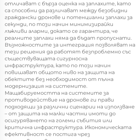
отличават с бърза оценка на заплахите, като
са способни да различават между безобидни
граждански дронове и потенциални заплахи за
секунди, по този начин минимизирайки
лъжливи аларми, докато се гарантира, че
реалните заплахи няма да бъдат пропуснати.
Възможностите за интеграция позволяват на
тези решения да работят безпроблемно със
съществуващата сигурносна
инфраструктура, като по този начин
повишават общото ниво на защита на
обектите без необходимост от пълна
модернизация на системите.
Мащабируемостта на системите за
противодействие на дронове ги прави
подходящи за различни сценарии на използване
– от защита на малки частни имоти до
осигуряването на големи събития или
критична инфраструктура. Икономическата
ефективност се постига чрез