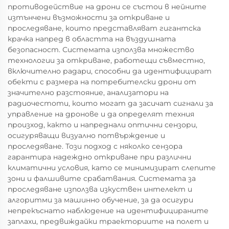
противодействие на дрони се състои в нейните
изтънчени възможности за откриване и
проследяване, които представляват гигантска
крачка напред в областта на въздушната
безопасност. Системата използва множество
технологии за откриване, работещи съвместно,
включително радари, способни да идентифицират
обекти с размера на потребителски дрони от
значително разстояние, анализатори на
радиочестоти, които могат да засичат сигнали за
управление на дронове и да определят техния
произход, както и напреднали оптични сензори,
осигуряващи визуално потвърждение и
проследяване. Този подход с няколко сензора
гарантира надеждно откриване при различни
климатични условия, като се минимизират слепите
зони и фалшивите срабатвания. Системата за
проследяване използва изкуствен интелект и
алгоритми за машинно обучение, за да осигури
непрекъснато наблюдение на идентифицираните
заплахи, предвиждайки траекториите на полет и