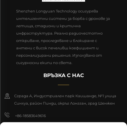
Shenzhen Longyuan Technology осигурява
интелигентни системи за борба с дронове за
летища, стадиони и критична
инфраструктура. Реално радиочестотно
откриване, проследяване и блокиране с
антени с висок печеливш коефициент и
персонализирани решения. Използвано от
сигурносни екипи по света.
ВРЪЗКА С НАС
Сграда А, Индустриален парк Каишанде, №1 улица
Синхуа, район Пинди, окръг Лонгган, град Шенжен
+86-18583649616