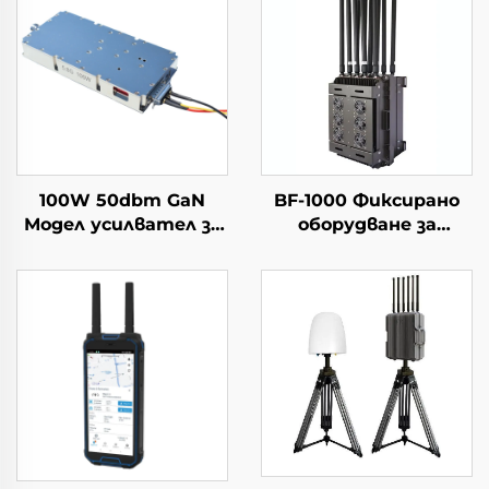
100W 50dbm GaN
BF-1000 Фиксирано
Модел усилвател за
оборудване за
мощност за
откриване +
системи от
противодроново
противодронове,
оборудване
модул за
противодействие
на дронове, 5.2/5.8G,
достатъчно RF
екраниране, 5.2/5.8G,
100W 50dbm