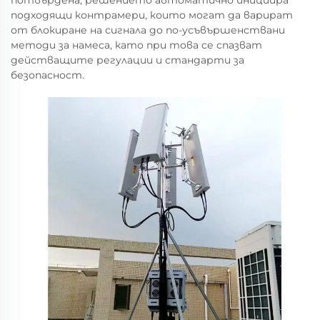
потвърдена, решението автоматично инициира
подходящи контрамери, които могат да варират
от блокиране на сигнала до по-усъвършенствани
методи за намеса, като при това се спазват
действащите регулации и стандарти за
безопасност.