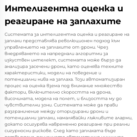
Интелигентна оценка и
реагиране на заплахите
Системата за интелигентна оценка и реагиране на
заплахи представлява революционен подход към
управлението на заплахите от дрони. Чрез
внедряването на напреднали алгоритми за
изкуствен интелект, системата може бързо да
анализира засечени дрони, като оценява техните
характеристики, модели на поведение и
потенциални нива на заплаха. Този автоматизиран
процес на оценка взема под внимание множество
фактори, включително скоростта на дрона,
височината, модела на полет, и близостта му до
чувствителни зони. Системата може да прави
разграничение между оторизирани дрони и
потенциални заплахи, намалявайки лъжливите аларми,
докато осигурява навременно реагиране при реални
сигурносни рискове. След като заплахата бъде