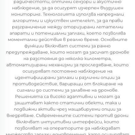
радиочестоти, оптични сензори и акустично
наблюдение, за да осигурят изчерпен въздушен
мониторинг. Технологията използва напреднали
алгоритми и изкуствен интелект, за да прави
разграничение между оторизирани летателни
апарати и потенциални заплахи, което позволява
моментални действия в реално време. Основните
функции включват системи за ранно
предупреждаване, които могат да засичат дронове
на разстояния до няколко километра,
автоматизирани механизми за проследяване, които
осигуряват постоянно наблюдение на
идентифицирани заплахи и различни опции за
противодействие, вариращи от блокиране на
сигнали до системи за залавяне на дронове.
Решенията са високо адаптивни и могат да
защитават както статични обекти, така и
подвижни активи чрез мащабируеми опции за
внедряване. Съвременните системи против дрони
включват интуитивни интерфейси, които
позволяват на операторите да наблюдават
множество заплахи едновременно, като осигуряват