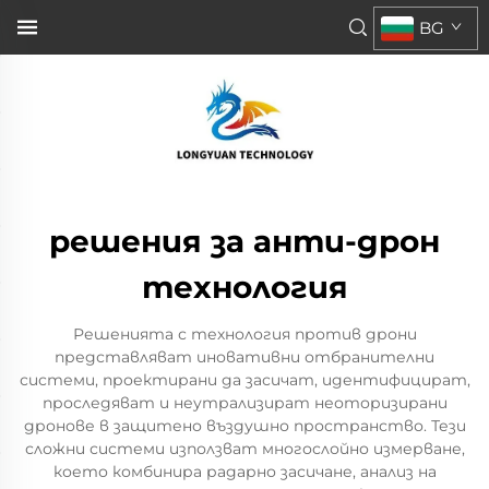
BG
решения за анти-дрон
технология
Решенията с технология против дрони
представляват иновативни отбранителни
системи, проектирани да засичат, идентифицират,
проследяват и неутрализират неоторизирани
дронове в защитено въздушно пространство. Тези
сложни системи използват многослойно измерване,
което комбинира радарно засичане, анализ на