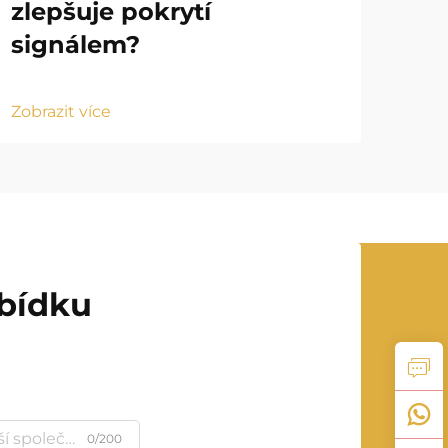
zlepšuje pokrytí
ru
signálem?
ko
Zobrazit více
Zobr
abídku
0/200