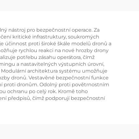
ent
ný nástroj pro bezpečnostní operace. Za
čení kritické infrastruktury, soukromých
e účinnost proti široké škále modelů dronů a
umožňuje rychlou reakci na nové hrozby drony
alizuje potřebu zásahu operátora, čímž
mmingu a nastavitelných výstupních úrovní,
u. Modulární architektura systému umožňuje
rozby dronů. Vestavěné bezpečnostní funkce
ní proti dronům. Odolný proti povětrnostním
ou ochranu po celý rok. Kromě toho
ní předpisů, čímž podporují bezpečnostní