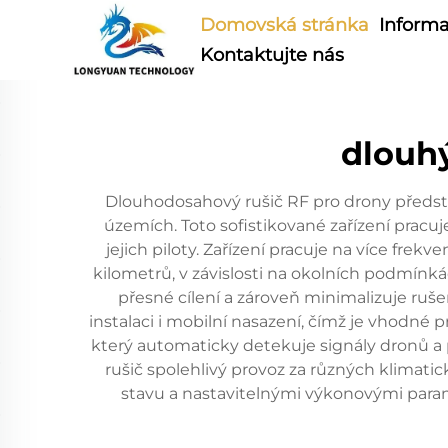
Domovská stránka
Informa
Kontaktujte nás
dlouhý
Dlouhodosahový rušič RF pro drony předst
územích. Toto sofistikované zařízení pracuj
jejich piloty. Zařízení pracuje na více fre
kilometrů, v závislosti na okolních podmínk
přesné cílení a zároveň minimalizuje ruše
instalaci i mobilní nasazení, čímž je vhodn
který automaticky detekuje signály dronů a p
rušič spolehlivý provoz za různých klimati
stavu a nastavitelnými výkonovými param