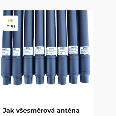
06
0
Aug
Au
Jak všesměrová anténa
Ja