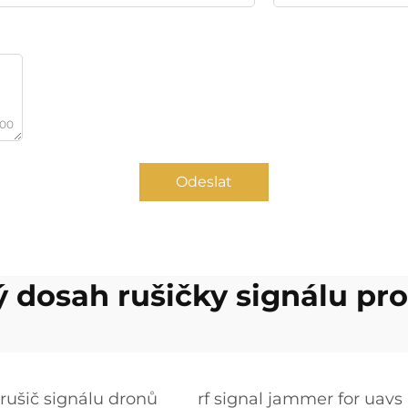
000
Odeslat
 dosah rušičky signálu pr
rušič signálu dronů
rf signal jammer for uavs