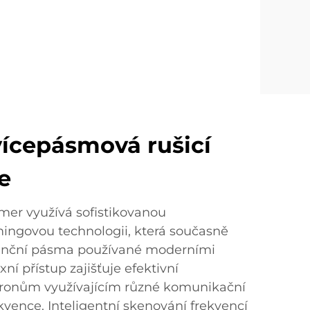
vícepásmová rušicí
e
er využívá sofistikovanou
ngovou technologii, která současně
kvenční pásma používané moderními
ní přístup zajišťuje efektivní
 dronům využívajícím různé komunikační
ekvence. Inteligentní skenování frekvencí