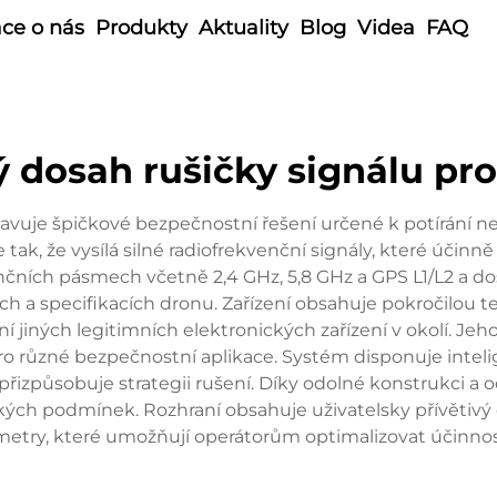
ce o nás
Produkty
Aktuality
Blog
Videa
FAQ
 dosah rušičky signálu pr
avuje špičkové bezpečnostní řešení určené k potírání 
e tak, že vysílá silné radiofrekvenční signály, které účin
kvenčních pásmech včetně 2,4 GHz, 5,8 GHz a GPS L1/L2 a d
ách a specifikacích dronu. Zařízení obsahuje pokročilou
ní jiných legitimních elektronických zařízení v okolí. 
é pro různé bezpečnostní aplikace. Systém disponuje in
řizpůsobuje strategii rušení. Díky odolné konstrukci a o
ckých podmínek. Rozhraní obsahuje uživatelsky přívětiv
etry, které umožňují operátorům optimalizovat účinnost 