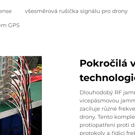
fense
všesměrová rušička signálu pro drony
rem GPS
Pokročilá 
technologi
Dlouhodobý RF jamm
vícepásmovou jammi
zaciluje různé fre
drony. Tento komplex
protiopatření proti
protokoly a řídicí fr