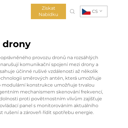
Získat
CS
Nabídku
o drony
neoprávněného provozu dronů na rozsáhlých
ně narušují komunikační spojení mezi drony a
osahuje účinné rušivé vzdálenosti až několik
 technologii směrových antén, která umožňuje
Jeho modulární konstrukce umožňuje trvalou
teligentním mechanismem skenování frekvencí,
dolnosti proti povětrnostním vlivům zajišťuje
ý ovládací panel s monitorováním aktuálního
rušení a zároveň řídit spotřebu energie.