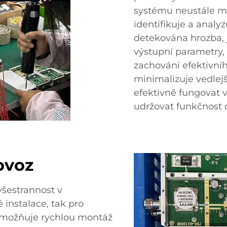
systému neustále m
identifikuje a analy
detekována hrozba,
výstupní parametry, 
zachování efektivníh
minimalizuje vedlej
efektivně fungovat v 
udržovat funkčnost 
ovoz
všestrannost v
 instalace, tak pro
umožňuje rychlou montáž