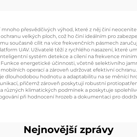
tekci dlouhého
drone Equipm
sahu v určitém
u, rušič signálů
noho přesvědčivých výhod, které z něj činí neocenitel
UAV, účinná
 ochranu velkých ploch, což ho činí ideálním pro zabezpe
kvenční ochrana
ému současně cílit na více frekvenčních pásmech zaručuj
platform UAV. Uživatelé těží z rychlého nasazení, které 
i signálům dronů
 Inteligentní systém detekce a cílení na frekvence minim
st. Funkce energetické účinnosti, včetně selektivního ja
mobilních operací a zároveň udržovat efektivní ochran
ťuje dlouhodobou hodnotu a adaptabilitu na se měnící h
ikací, přičemž zároveň poskytují robustní protiopatře
za různých klimatických podmínek a poskytuje spolehliv
ogování při hodnocení hrozeb a dokumentaci pro dodrže
Nejnovější zprávy