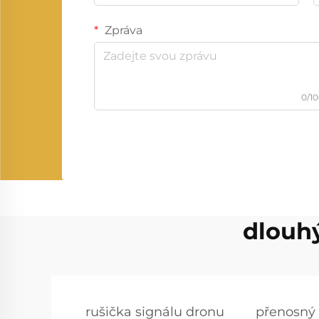
Zpráva
0/1
dlouhý
rušička signálu dronu
přenosný 