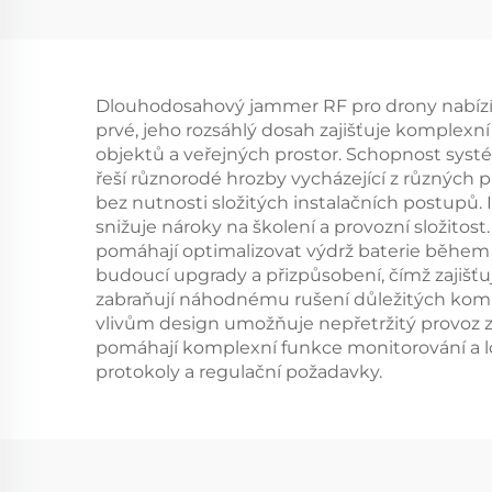
ochranu perimetru
de
proti dronům
do
Přenosný detektor
směr
Dlouhodosahový jammer RF pro drony nabízí m
signálu s dlouhým
prvé, jeho rozsáhlý dosah zajišťuje komplexní
dosahem pro FPV
fre
objektů a veřejných prostor. Schopnost syst
řeší různorodé hrozby vycházející z různých 
prot
bez nutnosti složitých instalačních postupů.
snižuje nároky na školení a provozní složito
pomáhají optimalizovat výdrž baterie během 
budoucí upgrady a přizpůsobení, čímž zajiš
zabraňují náhodnému rušení důležitých komun
vlivům design umožňuje nepřetržitý provoz 
pomáhají komplexní funkce monitorování a l
protokoly a regulační požadavky.