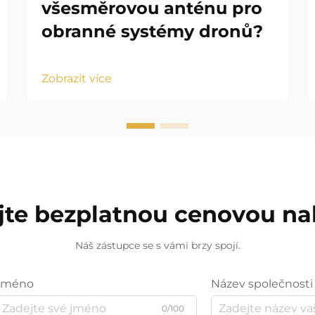
všesměrovou anténu pro
obranné systémy dronů?
Zobrazit více
jte bezplatnou cenovou n
Náš zástupce se s vámi brzy spojí.
Jméno
Název společnosti
0/100