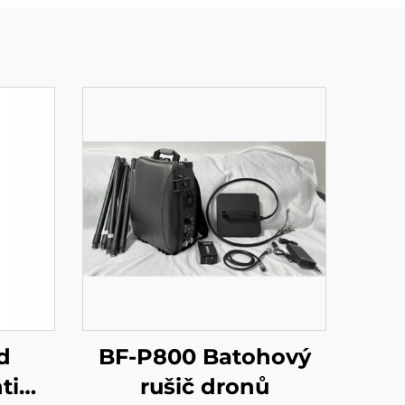
d
BF-P800 Batohový
ti
rušič dronů