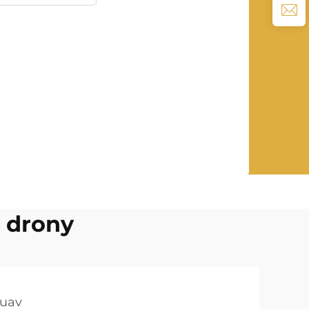
o drony
 uav