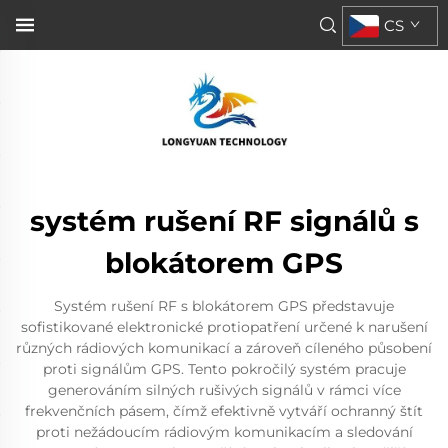
CS
systém rušení RF signálů s
blokátorem GPS
Systém rušení RF s blokátorem GPS představuje
sofistikované elektronické protiopatření určené k narušení
různých rádiových komunikací a zároveň cíleného působení
proti signálům GPS. Tento pokročilý systém pracuje
generováním silných rušivých signálů v rámci více
frekvenčních pásem, čímž efektivně vytváří ochranný štít
proti nežádoucím rádiovým komunikacím a sledování