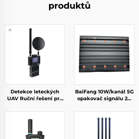
produktů
Detekce leteckých
BaiFang 10W/kanál 5G
UAV Ruční řešení pro
opakovač signálu 2G
ochranu perimetru
3G 4G zesilovač
proti dronům
Přenosný detektor
signálu s dlouhým
dosahem pro FPV