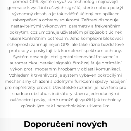
pomocí GPS. Systém využívá technologii nejnovější
generace k vysílání rušivých signálů, které mohou pokrýt
významný dosah, a je tak zvláště účinný pro aplikace
zabezpečení a ochrany soukromí. Zařízení disponuje
nastavitelnými výkonovými parametry a frekvenčním
pokrytím, což umožňuje uživatelům přizpůsobit účinek
rušení konkrétním potřebám. Jeho komplexní blokovací
schopnosti zahrnují nejen GPS, ale také různé bezdrátové
protokoly a poskytují tak komplexní spektrum ochrany.
Systém obsahuje inteligentní skenování frekvencí a
automatickou detekci signálů, čímž zajišťuje optimální
výkon proti moderním hrozbám v oblasti komunikací.
Vzhledem k trvanlivosti je systém vybaven pokročilými
mechanismy chlazení a odolnými funkcemi správy napájení
pro nepřetržitý provoz. Uživatelské rozhraní je navrženo pro
snadnou obsluhu s indikátory stavu a jednoduchými
ovládacími prvky, které umožňují využití jak technicky
způsobilým, tak i netechnickým uživatelům.
Doporučení nových