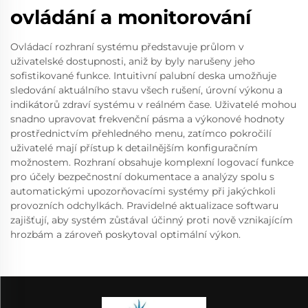
ovládání a monitorování
Ovládací rozhraní systému představuje průlom v
uživatelské dostupnosti, aniž by byly narušeny jeho
sofistikované funkce. Intuitivní palubní deska umožňuje
sledování aktuálního stavu všech rušení, úrovní výkonu a
indikátorů zdraví systému v reálném čase. Uživatelé mohou
snadno upravovat frekvenční pásma a výkonové hodnoty
prostřednictvím přehledného menu, zatímco pokročilí
uživatelé mají přístup k detailnějším konfiguračním
možnostem. Rozhraní obsahuje komplexní logovací funkce
pro účely bezpečnostní dokumentace a analýzy spolu s
automatickými upozorňovacími systémy při jakýchkoli
provozních odchylkách. Pravidelné aktualizace softwaru
zajišťují, aby systém zůstával účinný proti nově vznikajícím
hrozbám a zároveň poskytoval optimální výkon.