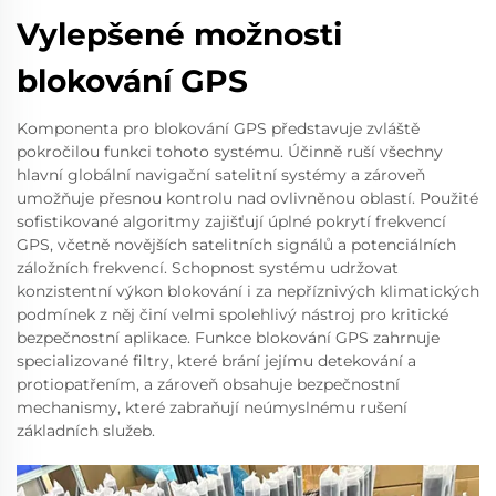
Vylepšené možnosti
blokování GPS
Komponenta pro blokování GPS představuje zvláště
pokročilou funkci tohoto systému. Účinně ruší všechny
hlavní globální navigační satelitní systémy a zároveň
umožňuje přesnou kontrolu nad ovlivněnou oblastí. Použité
sofistikované algoritmy zajišťují úplné pokrytí frekvencí
GPS, včetně novějších satelitních signálů a potenciálních
záložních frekvencí. Schopnost systému udržovat
konzistentní výkon blokování i za nepříznivých klimatických
podmínek z něj činí velmi spolehlivý nástroj pro kritické
bezpečnostní aplikace. Funkce blokování GPS zahrnuje
specializované filtry, které brání jejímu detekování a
protiopatřením, a zároveň obsahuje bezpečnostní
mechanismy, které zabraňují neúmyslnému rušení
základních služeb.