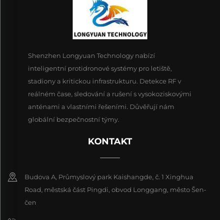
Shenzhen Longyuan Technology nabízí
inteligentní protidronové systémy pro letiště,
stadiony a kritickou infrastrukturu. Detekce RF v
reálném čase, sledování a rušení s vysokoziskovými
anténami a vlastními řešeními. Důvěřují nám
globální bezpečnostní týmy.
KONTAKT
Budova A, Průmyslový park Kaishangde, č. 1 Xinghua
Road, městská část Pingdi, obvod Longgang, město Šen-
čen