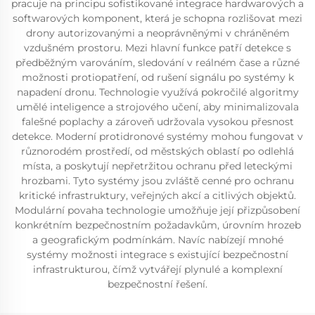
pracuje na principu sofistikované integrace hardwarových a
softwarových komponent, která je schopna rozlišovat mezi
drony autorizovanými a neoprávněnými v chráněném
vzdušném prostoru. Mezi hlavní funkce patří detekce s
předběžným varováním, sledování v reálném čase a různé
možnosti protiopatření, od rušení signálu po systémy k
napadení dronu. Technologie využívá pokročilé algoritmy
umělé inteligence a strojového učení, aby minimalizovala
falešné poplachy a zároveň udržovala vysokou přesnost
detekce. Moderní protidronové systémy mohou fungovat v
různorodém prostředí, od městských oblastí po odlehlá
místa, a poskytují nepřetržitou ochranu před leteckými
hrozbami. Tyto systémy jsou zvláště cenné pro ochranu
kritické infrastruktury, veřejných akcí a citlivých objektů.
Modulární povaha technologie umožňuje její přizpůsobení
konkrétním bezpečnostním požadavkům, úrovním hrozeb
a geografickým podmínkám. Navíc nabízejí mnohé
systémy možnosti integrace s existující bezpečnostní
infrastrukturou, čímž vytvářejí plynulé a komplexní
bezpečnostní řešení.