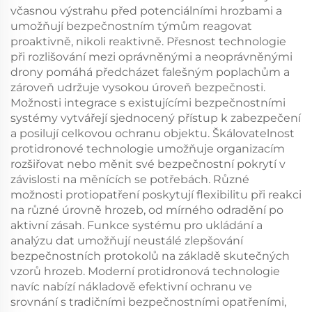
včasnou výstrahu před potenciálními hrozbami a
umožňují bezpečnostním týmům reagovat
proaktivně, nikoli reaktivně. Přesnost technologie
při rozlišování mezi oprávněnými a neoprávněnými
drony pomáhá předcházet falešným poplachům a
zároveň udržuje vysokou úroveň bezpečnosti.
Možnosti integrace s existujícími bezpečnostními
systémy vytvářejí sjednocený přístup k zabezpečení
a posilují celkovou ochranu objektu. Škálovatelnost
protidronové technologie umožňuje organizacím
rozšiřovat nebo měnit své bezpečnostní pokrytí v
závislosti na měnících se potřebách. Různé
možnosti protiopatření poskytují flexibilitu při reakci
na různé úrovně hrozeb, od mírného odradění po
aktivní zásah. Funkce systému pro ukládání a
analýzu dat umožňují neustálé zlepšování
bezpečnostních protokolů na základě skutečných
vzorů hrozeb. Moderní protidronová technologie
navíc nabízí nákladově efektivní ochranu ve
srovnání s tradičními bezpečnostními opatřeními,