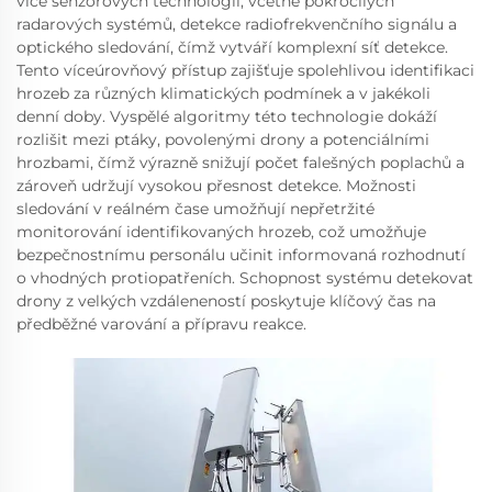
více senzorových technologií, včetně pokročilých
radarových systémů, detekce radiofrekvenčního signálu a
optického sledování, čímž vytváří komplexní síť detekce.
Tento víceúrovňový přístup zajišťuje spolehlivou identifikaci
hrozeb za různých klimatických podmínek a v jakékoli
denní doby. Vyspělé algoritmy této technologie dokáží
rozlišit mezi ptáky, povolenými drony a potenciálními
hrozbami, čímž výrazně snižují počet falešných poplachů a
zároveň udržují vysokou přesnost detekce. Možnosti
sledování v reálném čase umožňují nepřetržité
monitorování identifikovaných hrozeb, což umožňuje
bezpečnostnímu personálu učinit informovaná rozhodnutí
o vhodných protiopatřeních. Schopnost systému detekovat
drony z velkých vzdáleneností poskytuje klíčový čas na
předběžné varování a přípravu reakce.