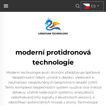
CS
moderní protidronová
technologie
Moderní technologie proti dronům představuje špičkové
bezpečnostní řešení určené k detekci, sledování a
neutralizaci neoprávněných bezpilotních letadel (UAV).
Tento komplexní bezpečnostní systém využívá více metod
detekce, včetně radarových systémů, analyzátorů
radiofrekvenčního signálu a akustických senzorů, k
identifikaci potenciálních hrozeb z dronů. Technologie