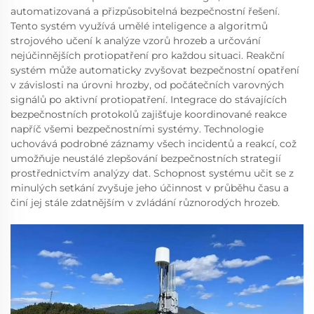
automatizovaná a přizpůsobitelná bezpečnostní řešení.
Tento systém využívá umělé inteligence a algoritmů
strojového učení k analýze vzorů hrozeb a určování
nejúčinnějších protiopatření pro každou situaci. Reakční
systém může automaticky zvyšovat bezpečnostní opatření
v závislosti na úrovni hrozby, od počátečních varovných
signálů po aktivní protiopatření. Integrace do stávajících
bezpečnostních protokolů zajišťuje koordinované reakce
napříč všemi bezpečnostními systémy. Technologie
uchovává podrobné záznamy všech incidentů a reakcí, což
umožňuje neustálé zlepšování bezpečnostních strategií
prostřednictvím analýzy dat. Schopnost systému učit se z
minulých setkání zvyšuje jeho účinnost v průběhu času a
činí jej stále zdatnějším v zvládání různorodých hrozeb.