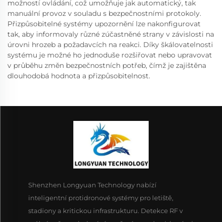
možností ovládání, což umožňuje jak automatický, tak
manuální provoz v souladu s bezpečnostními protokoly.
Přizpůsobitelné systémy upozornění lze nakonfigurovat
tak, aby informovaly různé zúčastněné strany v závislosti na
úrovni hrozeb a požadavcích na reakci. Díky škálovatelnosti
systému je možné ho jednoduše rozšiřovat nebo upravovat
v průběhu změn bezpečnostních potřeb, čímž je zajištěna
dlouhodobá hodnota a přizpůsobitelnost.
Shenzhen Longyuan Technology nabízí
inteligentní protidronové systémy pro letiště,
stadiony a kritickou infrastrukturu. Detekce RF v