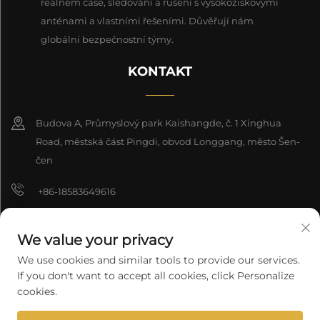
reálném čase, sledování a rušení s vysokoziskovými
anténami a vlastními řešeními. Důvěřují nám
globální bezpečnostní týmy.
KONTAKT
Budova A, Průmyslový park Kaishangde, č. 1 Xinghua
Road, městská část Pingdi, obvod Longgang, město Šen-
čen
+86-18583649616
[email protected]
We value your privacy
8618165761396
We use cookies and similar tools to provide our services.
If you don't want to accept all cookies, click Personalize
cookies.
Copyright © 2025 Shenzhen Longyuan Technology Co., Ltd. Všechna