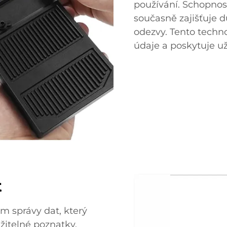
používání. Schopnos
současně zajišťuje 
odezvy. Tento techn
údaje a poskytuje už
t
m správy dat, který
itelné poznatky.