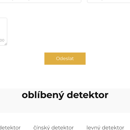
000
Odeslat
oblíbený detektor
detektor
čínský detektor
levný detektor