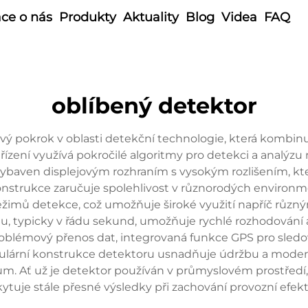
ce o nás
Produkty
Aktuality
Blog
Videa
FAQ
oblíbený detektor
ý pokrok v oblasti detekční technologie, která kombinuj
řízení využívá pokročilé algoritmy pro detekci a analýz
vybaven displejovým rozhraním s vysokým rozlišením, k
konstrukce zaručuje spolehlivost v různorodých enviro
e režimů detekce, což umožňuje široké využití napříč různ
mu, typicky v řádu sekund, umožňuje rychlé rozhodování
problémový přenos dat, integrovaná funkce GPS pro sle
dulární konstrukce detektoru usnadňuje údržbu a modern
m. Ať už je detektor používán v průmyslovém prostředí,
ytuje stále přesné výsledky při zachování provozní efekti