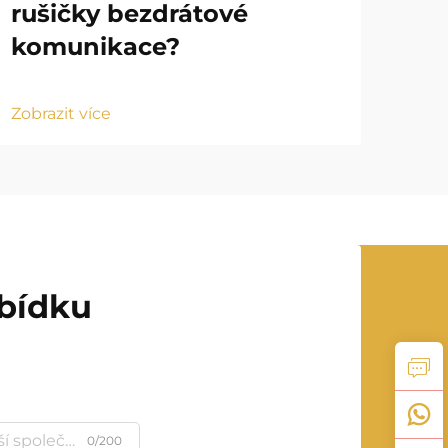
rušičky bezdrátové
vl
komunikace?
ru
Zobrazit více
Zobr
abídku
0/200