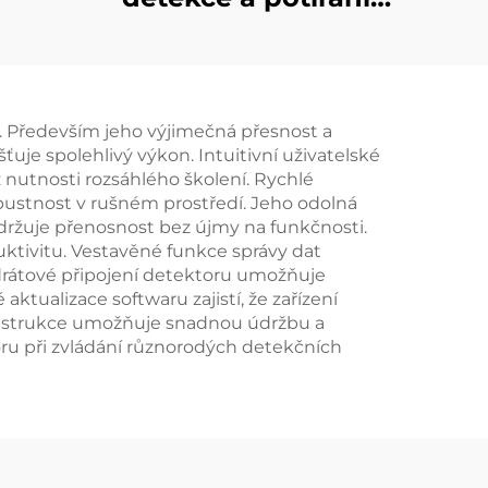
dronů
e. Především jeho výjimečná přesnost a
ťuje spolehlivý výkon. Intuitivní uživatelské
 nutnosti rozsáhlého školení. Rychlé
opustnost v rušném prostředí. Jeho odolná
držuje přenosnost bez újmy na funkčnosti.
uktivitu. Vestavěné funkce správy dat
rátové připojení detektoru umožňuje
ktualizace softwaru zajistí, že zařízení
onstrukce umožňuje snadnou údržbu a
oru při zvládání různorodých detekčních