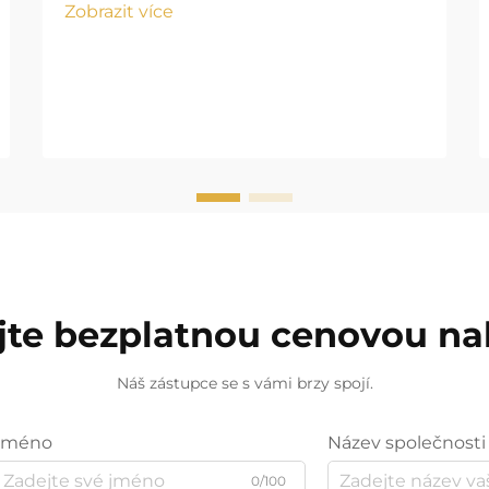
Zobrazit více
jte bezplatnou cenovou n
Náš zástupce se s vámi brzy spojí.
Jméno
Název společnosti
0/100