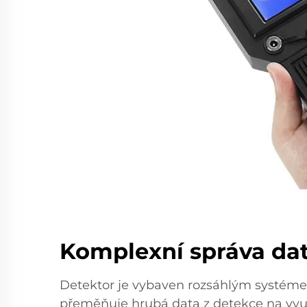
Komplexní správa da
Detektor je vybaven rozsáhlým systéme
přeměňuje hrubá data z detekce na využ