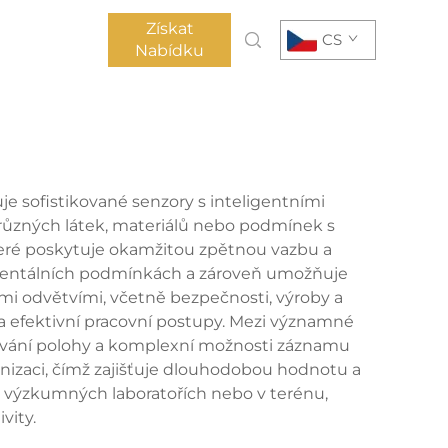
Získat
CS
Nabídku
e sofistikované senzory s inteligentními
u různých látek, materiálů nebo podmínek s
teré poskytuje okamžitou zpětnou vazbu a
nmentálních podmínkách a zároveň umožňuje
ými odvětvími, včetně bezpečnosti, výroby a
 a efektivní pracovní postupy. Mezi významné
dování polohy a komplexní možnosti záznamu
izaci, čímž zajišťuje dlouhodobou hodnotu a
 výzkumných laboratořích nebo v terénu,
vity.