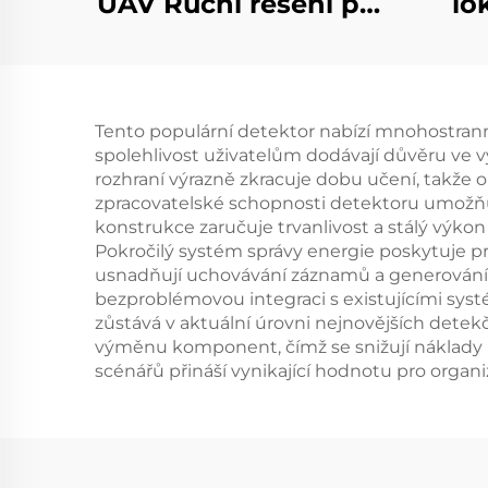
UAV Ruční řešení pro
lo
ochranu perimetru
proti dronům
Přenosný detektor
Tento populární detektor nabízí mnohostranné
signálu s dlouhým
spolehlivost uživatelům dodávají důvěru ve vý
dosahem pro FPV
rozhraní výrazně zkracuje dobu učení, takže 
zpracovatelské schopnosti detektoru umožňují
konstrukce zaručuje trvanlivost a stálý výk
Pokročilý systém správy energie poskytuje pr
usnadňují uchovávání záznamů a generování 
bezproblémovou integraci s existujícími systém
zůstává v aktuální úrovni nejnovějších det
výměnu komponent, čímž se snižují náklady na
scénářů přináší vynikající hodnotu pro organ