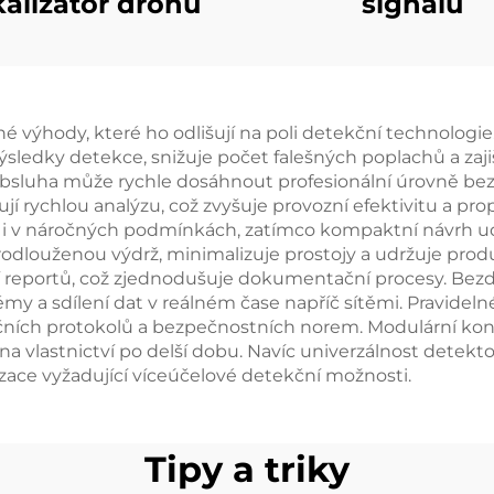
kalizátor dronů
signálů
 výhody, které ho odlišují na poli detekční technologi
sledky detekce, snižuje počet falešných poplachů a zajiš
obsluha může rychle dosáhnout profesionální úrovně bez
 rychlou analýzu, což zvyšuje provozní efektivitu a pr
on i v náročných podmínkách, zatímco kompaktní návrh u
odlouženou výdrž, minimalizuje prostojy a udržuje prod
reportů, což zjednodušuje dokumentační procesy. Bezd
y a sdílení dat v reálném čase napříč sítěmi. Pravidelné a
ekčních protokolů a bezpečnostních norem. Modulární k
 vlastnictví po delší dobu. Navíc univerzálnost detekt
izace vyžadující víceúčelové detekční možnosti.
Tipy a triky