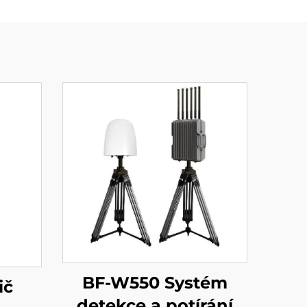
BF-W550 Systém
ič
detekce a potírání