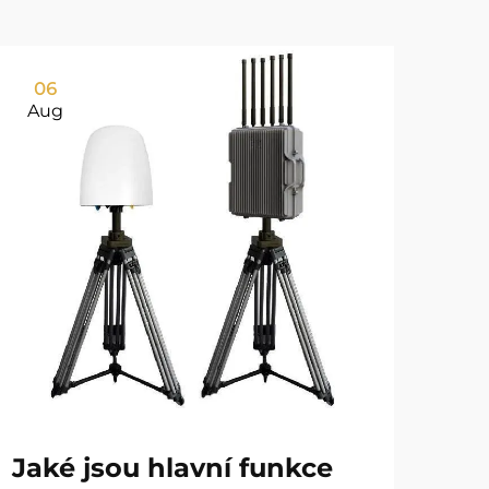
06
0
Aug
Au
Jaké jsou hlavní funkce
Ja