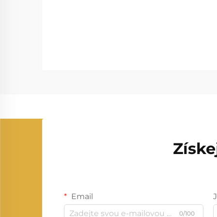
Získe
Email
0/100