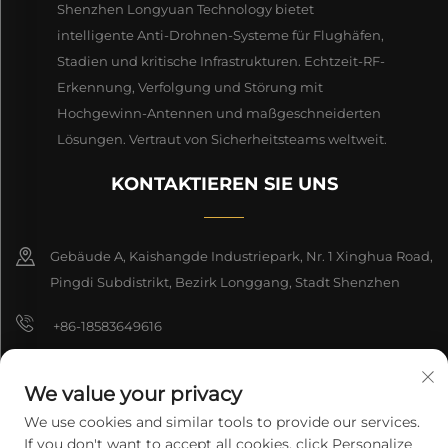
Shenzhen Longyuan Technology bietet
intelligente Anti-Drohnen-Systeme für Flughäfen,
Stadien und kritische Infrastrukturen. Echtzeit-RF-
Erkennung, Verfolgung und Störung mit
Hochgewinn-Antennen und maßgeschneiderten
Lösungen. Vertraut von Sicherheitsteams weltweit.
KONTAKTIEREN SIE UNS
Gebäude A, Kaishangde Industriepark, Nr. 1 Xinghua Road,
Pingdi Subdistrikt, Bezirk Longgang, Stadt Shenzhen
+86-18583649616
[email protected]
We value your privacy
8618165761396
We use cookies and similar tools to provide our services.
If you don't want to accept all cookies, click Personalize