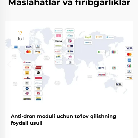
Maslahatlar va firibgarliklar
17
Jul
Anti-dron moduli uchun to'lov qilishning
foydali usuli