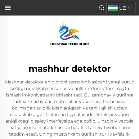
UZ
mashhur detektor
Mashhur detektor aniqlovchi texnologiyasidagi yangi yutuq
bo'lib, murakkab sensorlar va aqlli ma'lumotlarni qayta
ishlash imkoniyatlarini birlashtiradi. Bu zamonaviy qurilma
turli xom ashyolar, materiallar yoki sharoitlarni avval
bo'lmagan aniqlik bilan aniqlash va tahlil qilish uchun
murakkab algoritmlardan foydalanadi. Detektor yuqori
aniqlikdagi displey interfeysiga ega bo'lib, u haqiqiy vaqtda
natijalarni ko'rsatadi hamda batafsil tahliliy hisobotlarni
taqdim etadi. Uning mustahkam qurilishi turli xavfsizlik,