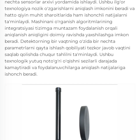
nechta sensorlar arxivi yordamida ishlaydi. Ushbu ilg'or
texnologiya nozik o'zgarishlarni aniqlash imkonini beradi va
hatto qiyin muhit sharoitlarida ham ishonchli natijalarni
ta'minlaydi. Mashinani o'rganish algoritmlarining
integratsiyasi tizimga muntazam foydalanish orqali
aniqlanish aniqligini doimiy ravishda yaxshilashga imkon
beradi. Detektorning bir vaqtning o'zida bir nechta
parametrlarni qayta ishlash qobiliyati tezkor javob vaqtini
saqlab qolishda chuqur tahlilni ta'minlaydi. Ushbu
texnologik yutuq noto'g'ri o'qishni sezilarli darajada
kamaytiradi va foydalanuvchilarga aniqlash natijalariga
ishonch beradi.