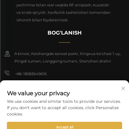
yechimlar bilan real vaqtda RF aniqlash, kuzatish
va to'sib qo'yish. Xavfsizlik tashkilotlari tomonidan
ishonch bilan foydalaniladi.
BOG'LANISH
A binosi, Kaishangde sanoat parki, Xingxua ko'chasi 1-uy,
Pingdi tuman, Longgong tumani, Shenzhen shahri
+86-18583649616
[email protected]
We value your privacy
8618165761396
We use cookies and similar tools to provide our services.
If you don't want to accept all cookies, click Personalize
cookies.
Nashr huquqi 2025 Shenzhen Longyuan Texnologiya Kompaniyasi
Accept all
cheklangan. Barcha huquqlar himoyalangan.
Maxfiylik siyosati