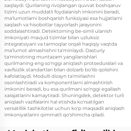
saqlaydi. Qurilaning rivojlangan quvvat boshqaruv
tizimi uzun muddatli foydalanish imkonini beradi,
ma'lumotlarni boshqarish funksiyasi esa hujjatlarni
saqlash va hisobotlar tayyorlash jarayonini
soddalashtiradi. Detektorning be-simli ulanish
imkoniyati mavjud tizimlar bilan uzluksiz
integratsiyani va tarmoqlar orqali haqiqiy vaqtda
ma'lumot almashishni ta'minlaydi. Dasturiy
ta'minotning muntazam yangilanishlari
qurilmaning eng so'nggi aniqlash protseduralari va
xavfsizlik standartlari bilan dolzarb bo'lib qolishini
kafolatlaydi. Modulli dizayn ta'mirlashni
osonlashtiradi va komponentlarni almashtirish
imkonini beradi, bu esa qurilmani so'nggi egallash
xarajatlarini kamaytiradi. Shuningdek, detektor turli
aniqlash vazifalarini hal etishda ko'rsatilgan
versatillik tashkilotlar uchun ko'p maqsadli aniqlash
imkoniyatlarini qimmatli qo'shimcha qiladi.