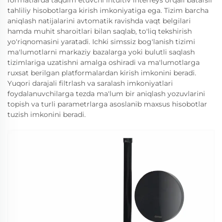
tahliliy hisobotlarga kirish imkoniyatiga ega. Tizim barcha
aniqlash natijalarini avtomatik ravishda vaqt belgilari
hamda muhit sharoitlari bilan saqlab, to'liq tekshirish
yo'riqnomasini yaratadi. Ichki simssiz bog'lanish tizimi
ma'lumotlarni markaziy bazalarga yoki bulutli saqlash
tizimlariga uzatishni amalga oshiradi va ma'lumotlarga
ruxsat berilgan platformalardan kirish imkonini beradi.
Yuqori darajali filtrlash va saralash imkoniyatlari
foydalanuvchilarga tezda ma'lum bir aniqlash yozuvlarini
topish va turli parametrlarga asoslanib maxsus hisobotlar
tuzish imkonini beradi.