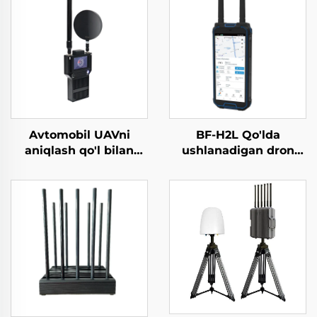
Avtomobil UAVni
BF-H2L Qo'lda
aniqlash qo'l bilan
ushlanadigan dron
ko'chiriladigan
aniqlagich
perimetr xavfsizlik
yechimlari dronlarga
qarshi FPV uchun
portativ uzun masofali
signallarni aniqlash
asbobi