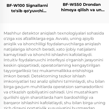
BF-W550 Drondan
BF-W100 Signallarni
himoya qilish va uni
to'sib qo'yuvchi
aniqlash tizimi
qurilma
Mashhur detektor aniqlash texnologiyalari sohasida
o'ziga xos afzalliklarga ega. Avvalo, uning ajoyib
aniqlik va ishonchliligi foydalanuvchilarga aniqlash
natijalariga ishonch beradi, xato ijobiy natijalarni
kamaytiradi va ishonchli ishlashni kafolatlaydi.
Intuitiv foydalanuvchi interfeysi o'rganish jarayonini
keskin qisqartiradi, operatorlarning kengaytirilgan
tayyorgarliksiz tez mukammallikka erishishiga
imkon beradi. Detektorning tezkor ishlash
imkoniyatlari tez analiz qilishni ta'minlaydi, shu bilan
birga gavjum muhitlarda operatsion samaradorlikni
va o'tkazish qobiliyatini oshiradi. Uni mustahkam
qurilishi qiyin sharoitlarda ham bardoshliligi va
barqaror ishlashini kafolatlaydi, shu bilan birga uning
zich dizayni portativlik xususiyatini buzmasdan