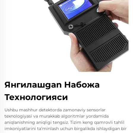
Янгилашgan Набожа
Технологияси
Ushbu mashhur detektorda zamonaviy sensorlar
texnologiyasi va murakkab algoritmlar yordamida
aniqlanishning aniqligi tengsiz. Tizim keng qamrovli tahlil
imkoniyatlarini taʼminlash uchun birgalikda ishlaydigan bir