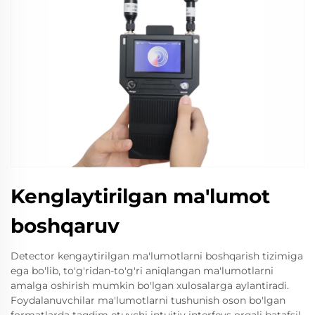
Kenglaytirilgan ma'lumot
boshqaruv
Deteсtor kengaytirilgan ma'lumotlarni boshqarish tizimiga
ega bo'lib, to'g'ridan-to'g'ri aniqlangan ma'lumotlarni
amalga oshirish mumkin bo'lgan xulosalarga aylantiradi.
Foydalanuvchilar ma'lumotlarni tushunish oson bo'lgan
formatlarda taqdim etuvchi intuitiv interfeys orqali batafsil