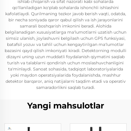
ishlab chiqarish va sifat nazorati kabi sohalarda
qo'llaniladigan ko'plab sohalarda ishonchli ishlashini
kafolatlaydi. Qurilmaning tezkor javob berish vaqti, odatda,
bir necha soniyada qaror qabul qilish va ish jarayonlarini
samarali boshqarish imkonini beradi. Alohida
belgilanadigan xususiyatlarga ma'lumotlarni uzatish uchun
simsiz ulanish, joylashuvni belgilash uchun GPS funksiyasi,
batafsil yozuv va tahlil uchun kengaytirilgan ma'lumotlar
bazasini qayd qilish imkoniyati kiradi. Detektorning modulli
dizayni uning uzun muddatli foydalanish qiymatini saqlab
turish va talablarni qondirish uchun moslashuvchanligini
ta'minlaydi. Sanoat sohasida, tadqiqot laboratoriyalarida
yoki maydon operatsiyalarida foydalanishda, mashhur
detektor barqaror, aniq natijalarni taqdim etadi va operativ
samaradorlikni saqlab turadi.
Yangi mahsulotlar