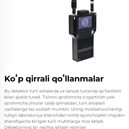
Koʻp qirrali qoʻllanmalar
Bu detektor turli sohalarda va sanoat turlarida qo'llanilishi
bilan ajralib turadi. Tizimni qo'shimcha o'zgartirish yoki
qo'shimcha jihozlar talab qilmasdan, turli aniqlash
vazifalariga tez sozlash mumkin. Uning moslashuvchanligi
tufayli laboratoriya sharoitidan tortib qiyinchoqlikli maydon
sharofigacha bo'lgan turli muhitlarga mos keladi.
Detektorning bir nechta ishlash rejimlari