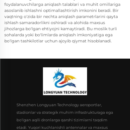
foydalanuvchilarga aniqlash talablari va muhit omillariga
asoslanib ishlashni optimallashtirish imkonini beradi. Bir
vaqtning o'zida bir nechta aniqlash parametrlarini qayta
ishlash samaradorlikni oshiradi va alohida maxsus
jihozlarga bo'lgan ehtiyojni kamaytiradi. Bu moslik turli
sohalarda yoki bo'limlarda aniqlash imkoniyatiga ega
bo'lgan tashkilotlar uchun ajoyib qiymat hisoblanadi.
Shenzhen Longyuan Technology aeroportlar,
stadionlar va strategik muhim infrastrukturaga ega
bo'lgan aqlli dronlarga qarshi tizimlarni taqdim
etadi. Yuqori kuchlanishli antennalar va maxsus