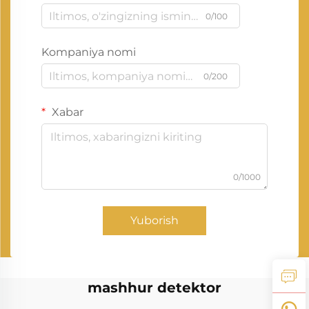
0/100
Kompaniya nomi
0/200
Xabar
0/1000
Yuborish
mashhur detektor