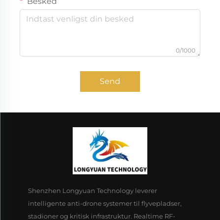
Besked
0/1000
Send
Shenzhen Longyuan Technology leverer
intelligente anti-drone systemer til flyvepladser,
stadioner og kritisk infrastruktur. Realtime RF-