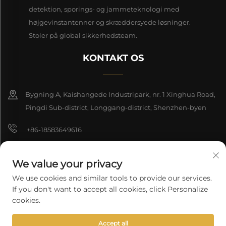
detektion, sporings- og jammeteknologi med
højgevinstantenner og skræddersyede løsninger.
Stoler på global sikkerhedsteam.
KONTAKT OS
Bygning A, Kaishangede Industripark, nr. 1 Xinghua Road,
Pingdi Sub-district, Longgang-district, Shenzhen-byen
+86-18583649616
[email protected]
We value your privacy
8618165761396
We use cookies and similar tools to provide our services.
If you don't want to accept all cookies, click Personalize
cookies.
Copyright © 2026 Shenzhen Longyuan Technology Co., Ltd. Alle
Accept all
rettigheder forbeholdes.
Privatlivspolitik