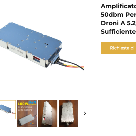
Amplificat
50dbm Per 
Droni A 5.
Sufficient
Richiesta di
informazioni