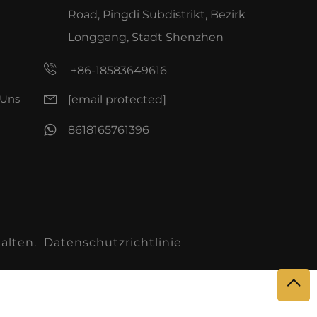
Road, Pingdi Subdistrikt, Bezirk
Longgang, Stadt Shenzhen
+86-18583649616
 Uns
[email protected]
8618165761396
alten.
Datenschutzrichtlinie