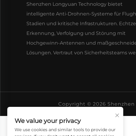
Shenzhen Longyuan Technology bietet
intelligente Anti-Drohnen-Systeme für Flugh
Stadien und kritische Infrastrukturen. Echtze
Erkennung, Verfolgung und Störung mit
Hochgewinn-Antennen und maßgeschneide
Lösungen. Vertraut von Sicherheitsteams wel
Copyright © 2026 Shenzhen 
We value your privacy
We use cookies and similar tools to provide our