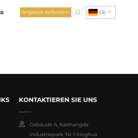
ns
Angebot Anfordern
DE
NKS
KONTAKTIEREN SIE UNS
Gebäude A, Kaishangde
Industriepark, Nr. 1 Xinghua