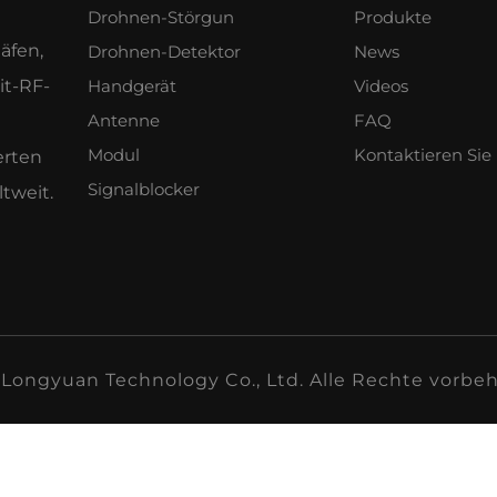
Drohnen-Störgun
Produkte
äfen,
Drohnen-Detektor
News
it-RF-
Handgerät
Videos
Antenne
FAQ
Modul
Kontaktieren Sie
rten
Signalblocker
tweit.
Longyuan Technology Co., Ltd. Alle Rechte vorbeh