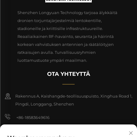
Shenzhen Longyuan Technology tarjoaa älykkäitä
dronien torjuntajärjestelmiä lentokentille,
stadioneille ja kriittisille infrastruktuureille.
Reaaliaikainen RF-havainto, seuranta ja häirintä
korkean vahvistuksen antennien ja räätälöityjen
ratkaisujen avulla. Turvallisuusryhmien
luottamustuote ympäri maailman.
OTA YHTEYTTÄ
Rakennus A, Kaishangde-teollisuuspuisto, Xinghua Road 1,
Pingdi, Longgang, Shenzhen
+86-18583649616
[email protected]