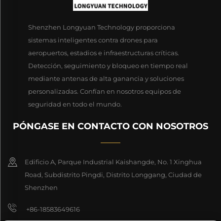
Shenzhen Longyuan Technology proporciona
sistemas inteligentes contra drones para
aeropuertos, estadios e infraestructuras críticas.
Detección, seguimiento y bloqueo en tiempo real
mediante antenas de alta ganancia y soluciones
personalizadas. Confían en nosotros equipos de
seguridad en todo el mundo.
PÓNGASE EN CONTACTO CON NOSOTROS
Edificio A, Parque Industrial Kaishangde, No. 1 Xinghua
Road, Subdistrito Pingdi, Distrito Longgang, Ciudad de
Shenzhen
+86-18583649616