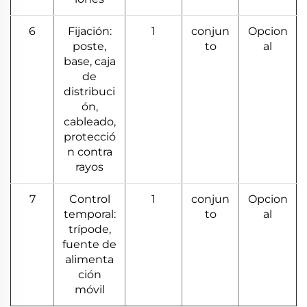
6
Fijación:
1
conjun
Opcion
poste,
to
al
base, caja
de
distribuci
ón,
cableado,
protecció
n contra
rayos
7
Control
1
conjun
Opcion
temporal:
to
al
trípode,
fuente de
alimenta
ción
móvil