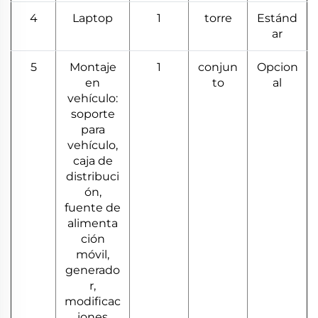
4
Laptop
1
torre
Estánd
ar
5
Montaje
1
conjun
Opcion
en
to
al
vehículo:
soporte
para
vehículo,
caja de
distribuci
ón,
fuente de
alimenta
ción
móvil,
generado
r,
modificac
iones