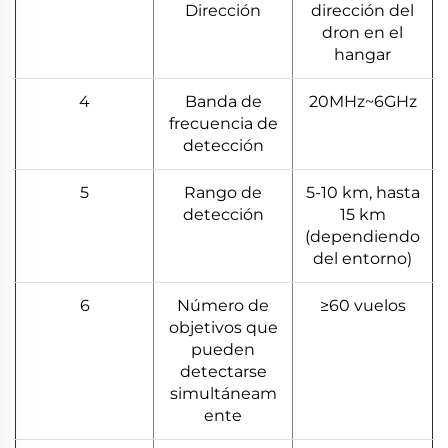
Dirección
dirección del
dron en el
hangar
4
Banda de
20MHz~6GHz
frecuencia de
detección
5
Rango de
5-10 km, hasta
detección
15 km
(dependiendo
del entorno)
6
Número de
≥60 vuelos
objetivos que
pueden
detectarse
simultáneam
ente