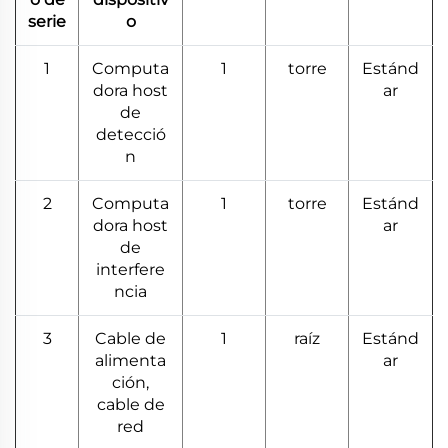
serie
o
1
Computa
1
torre
Estánd
dora host
ar
de
detecció
n
2
Computa
1
torre
Estánd
dora host
ar
de
interfere
ncia
3
Cable de
1
raíz
Estánd
alimenta
ar
ción,
cable de
red