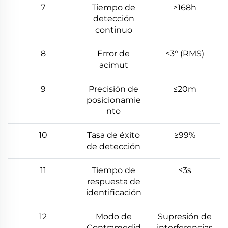
7
Tiempo de
≥168h
detección
continuo
8
Error de
≤3° (RMS)
acimut
9
Precisión de
≤20m
posicionamie
nto
10
Tasa de éxito
≥99%
de detección
11
Tiempo de
≤3s
respuesta de
identificación
12
Modo de
Supresión de
Contramedid
interferencias