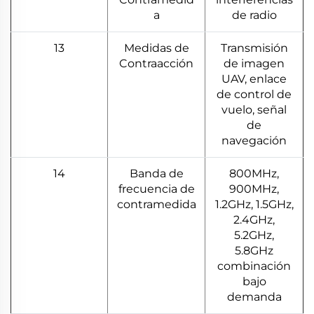
a
de radio
13
Medidas de
Transmisión
Contraacción
de imagen
UAV, enlace
de control de
vuelo, señal
de
navegación
14
Banda de
800MHz,
frecuencia de
900MHz,
contramedida
1.2GHz, 1.5GHz,
2.4GHz,
5.2GHz,
5.8GHz
combinación
bajo
demanda