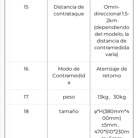
15
Distancia de
Omni-
contrataque
direccional 1.5-
2km
(dependiendo
del modelo, la
distancia de
contramedida
varía)
16
Modo de
Aterrizaje de
Contramedid
retorno
a
17
peso
13kg、30kg
18
tamaño
φ*H(380mm*4
00mm)
±5mm、
470*510*230m