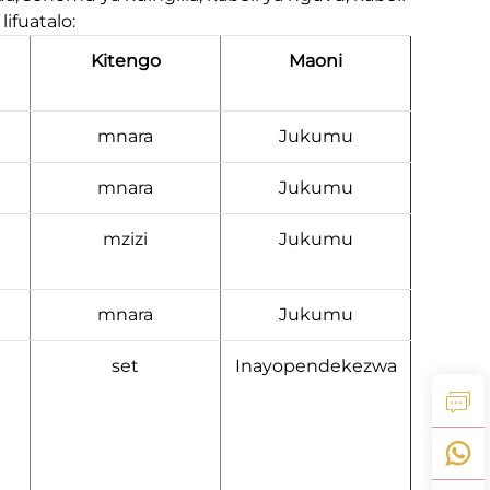
ifuatalo:
Kitengo
Maoni
mnara
Jukumu
mnara
Jukumu
mzizi
Jukumu
mnara
Jukumu
set
Inayopendekezwa