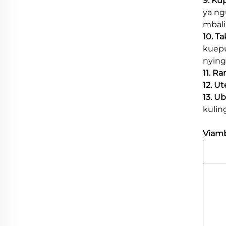
9. Ku
ya ng
mbali
10. T
kuepu
nying
11. R
12. U
13. U
kulin
Viamb