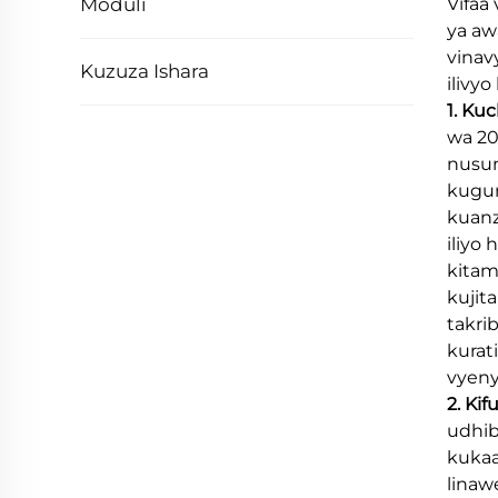
Moduli
Vifaa
ya aw
vinav
Kuzuza Ishara
ilivy
1. Ku
wa 20
nusun
kugun
kuanz
iliyo
kitam
kujit
takri
kurat
vyeny
2. Kif
udhib
kukaa
linaw