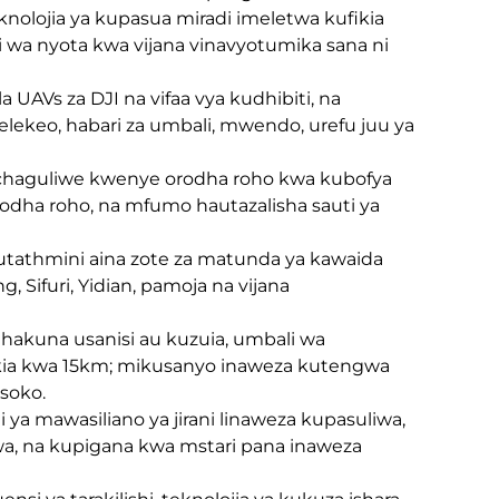
knolojia ya kupasua miradi imeletwa kufikia
i wa nyota kwa vijana vinavyotumika sana ni
a UAVs za DJI na vifaa vya kudhibiti, na
elekeo, habari za umbali, mwendo, urefu juu ya
 ichaguliwe kwenye orodha roho kwa kubofya
odha roho, na mfumo hautazalisha sauti ya
athmini aina zote za matunda ya kawaida
 Sifuri, Yidian, pamoja na vijana
hakuna usanisi au kuzuia, umbali wa
fikia kwa 15km; mikusanyo inaweza kutengwa
 soko.
li ya mawasiliano ya jirani linaweza kupasuliwa,
wa, na kupigana kwa mstari pana inaweza