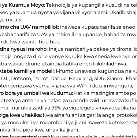
zi ya Kuamua Moyo:
Teknolojia ya kupangilia kusudi na te
eo ya kuamua nyota ya vijana vilivyoharami. Ukaribishaj
ya mita 5.
pimo cha UAV na mpililot:
Inaweza kupata taarifa za eneo l
esha taarifa za UAV ya mhimili na upande, habari za mw
, n.k. kwa wakati huo huo.
odha nyeusi na roho:
Inajua nambari ya pekee ya drone,
moja, ongeza drone yenye kuruka kwa sheria kwenye or
ba wakati drone utaingia katika eneo lililohifadhiwa.
ktaba kamili ya modeli:
Mfumo unaweza kugundua na kut
DJI, Dotcom, Parrot, Dahua, Haoxiang, 3DR, Xiaomi, Ehang,
yotengenezwa vyema, vijana vya WiFi, n.k. ulimwenguni;
yo bora ya umbali wa kudumu:
Katika mazingira ambapo 
eteza ya antena ya nafasi za upande zaidi unaweza ku
a. Inaifukia zaidi ya 95% ya vigelegele vinavyopatikana
piga kwa uhakika:
Kwa aina fulani za gari la anga, protoko
a ya moduleni ya maomboni ya jirani inaweza kuteketez
ika ili kupiga kwa uhakika jirani.