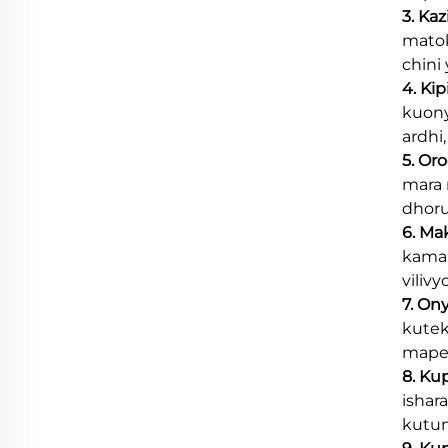
3. Ka
matok
chini 
4. Ki
kuony
ardhi
5. Or
mara 
dhoru
6. Ma
kama 
viliv
7. On
kutek
mapem
8. Ku
ishar
kutum