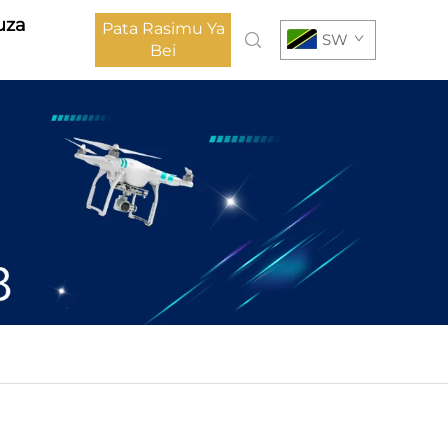
uza
Pata Rasimu Ya
SW
Bei