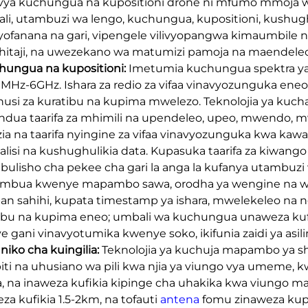
 vya kuchungua na kupositioni drone ni mfumo mmoj
ali, utambuzi wa lengo, kuchungua, kupositioni, kushugh
yofanana na gari, vipengele vilivyopangwa kimaumbil
o hitaji, na uwezekano wa matumizi pamoja na maendele
chungua na kupositioni:
Imetumia kuchungua spektra 
MHz-6GHz. Ishara za redio za vifaa vinavyozunguka ene
usi za kuratibu na kupima mwelezo. Teknolojia ya kuc
dua taarifa za mhimili na upendeleo, upeo, mwendo, mw
ia na taarifa nyingine za vifaa vinavyozunguka kwa kawai
 halisi na kushughulikia data. Kupasuka taarifa za kiwang
bulisho cha pekee cha gari la anga la kufanya utambuzi wa
ambua kwenye mapambo sawa, orodha ya wengine na w
ban sahihi, kupata timestamp ya ishara, mwelekeleo na 
ibu na kupima eneo; umbali wa kuchungua unaweza kufik
e gani vinavyotumika kwenye soko, ikifunia zaidi ya asil
uniko cha kuingilia:
Teknolojia ya kuchuja mapambo ya sh
iti na uhusiano wa pili kwa njia ya viungo vya umeme, 
, na inaweza kufikia kipinge cha uhakika kwa viungo 
eza kufikia 1.5-2km, na tofauti
antena
fomu zinaweza kup