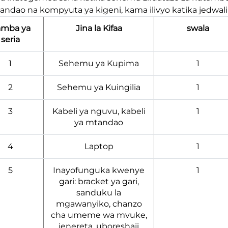
andao na kompyuta ya kigeni, kama ilivyo katika jedwali l
amba ya
Jina la Kifaa
swala
seria
1
Sehemu ya Kupima
1
2
Sehemu ya Kuingilia
1
3
Kabeli ya nguvu, kabeli
1
ya mtandao
4
Laptop
1
5
Inayofunguka kwenye
1
gari: bracket ya gari,
sanduku la
mgawanyiko, chanzo
cha umeme wa mvuke,
jenereta, uboreshaji