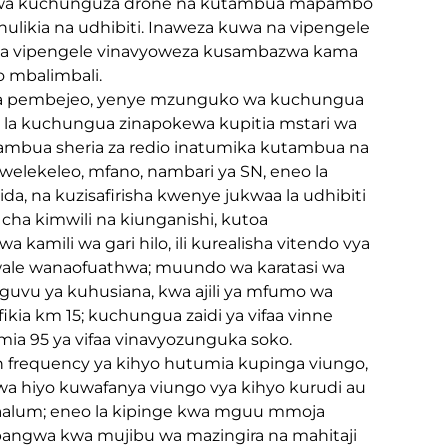
a wa kuchunguza drone na kutambua mapambo
ulikia na udhibiti. Inaweza kuwa na vipengele
e na vipengele vinavyoweza kusambazwa kama
o mbalimbali.
ya pembejeo, yenye mzunguko wa kuchungua
o la kuchungua zinapokewa kupitia mstari wa
hambua sheria za redio inatumika kutambua na
elekeleo, mfano, nambari ya SN, eneo la
da, na kuzisafirisha kwenye jukwaa la udhibiti
o cha kimwili na kiunganishi, kutoa
 kamili wa gari hilo, ili kurealisha vitendo vya
ale wanaofuathwa; muundo wa karatasi wa
nguvu ya kuhusiana, kwa ajili ya mfumo wa
ia km 15; kuchungua zaidi ya vifaa vinne
imia 95 ya vifaa vinavyozunguka soko.
 frequency ya kihyo hutumia kupinga viungo,
kwa hiyo kuwafanya viungo vya kihyo kurudi au
maalum; eneo la kipinge kwa mguu mmoja
angwa kwa mujibu wa mazingira na mahitaji