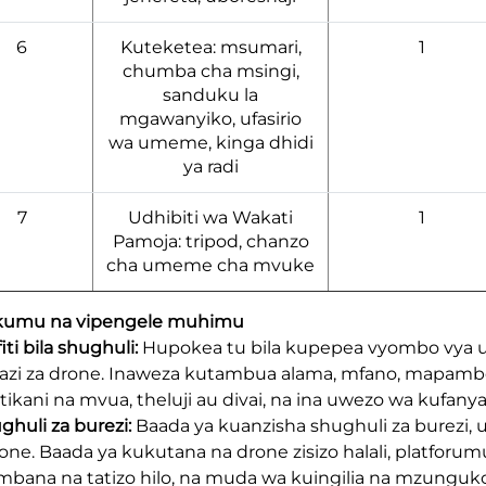
6
Kuteketea: msumari,
1
chumba cha msingi,
sanduku la
mgawanyiko, ufasirio
wa umeme, kinga dhidi
ya radi
7
Udhibiti wa Wakati
1
Pamoja: tripod, chanzo
cha umeme cha mvuke
kumu na vipengele muhimu
fiti bila shughuli:
Hupokea tu bila kupepea vyombo vya uk
azi za drone. Inaweza kutambua alama, mfano, mapambo na
tikani na mvua, theluji au divai, na ina uwezo wa kufanya 
ughuli za burezi:
Baada ya kuanzisha shughuli za burezi,
one. Baada ya kukutana na drone zisizo halali, platforum
bana na tatizo hilo, na muda wa kuingilia na mzung