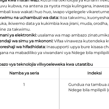
piga kwa mstari wazi:
Kutumia teknolojia ya kuhariri freku
uvu kubwa, na antena za nyota moja kulingana, inaweza
mbali kwa wakati huo huo, iwapo vigelegele vikareturne
akwimu na uchambuzi wa data:
Itoa takwimu, kuonyesha
ka, ikiwemo data ya kukimbia kwa jirani, muda, orodha, n
ine za takwimu.
amani ya elektroniki:
usalama wa map ambazo zinatumika
tendaji wa simu ya mkononi:
Vifaa vinaweza kutendeka kwa
boreshaji wa hifadhidata:
Inasupporti upya bure kisasa ch
gana na mabadiliko ya viwandani vya Ndege bila mpilipili
azo vya teknolojia vilivyoeleweka kwa utaratibu
Namba ya seria
Indeksi
1
Gundua na tambua a
Ndege bila mpilipili 