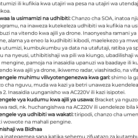
umizi ili kufikia kwa utajiri wa pesa na utajiri wa utendaj
koa.
kwaa la usimamizi na udhibiti:
Chanzo cha SOA, inatoa njia
ogramu, na inaweza kutekeleza udhibiti wa kufikia na us
uzi na vitendo kwa ajili ya drone. Inaonyesha ramani ya
one, alama ya eneo la kudhibiti kibodi, maelekezo ya mw
ya utumizi, kumbukumbu ya data na utafutaji, ratiba ya sp
 na nyeusi, uthibitishaji wa pili wa kiungo, ubadilisha
mengine, pamoja na inasaidia upanuzi wa baadaye ili kuf
endo kwa ajili ya drone, ikiwemo radar, viashiradio, na vif
pengele muhimu vilivyotengenezwa kwa gari:
shimo la ga
o cha nguvu, muda wa kazi ya betri unaweza kuendele
 2. Inasaidia uunganisho wa AC220V ili kazi isipotei.
pengele vya kudumu kwa ajili ya usawa:
Bracket ya nguz
i wa radi, nk. huchangishwa na AC220V ili uendeleze bila 
pengele vya udhibiti wa wakati:
tiripodi, chanzo cha um
i wowote na mahali pengine.
ishaji wa Bidhaa
a inategemea sana katika sehemu zifuatazo za kutambua,