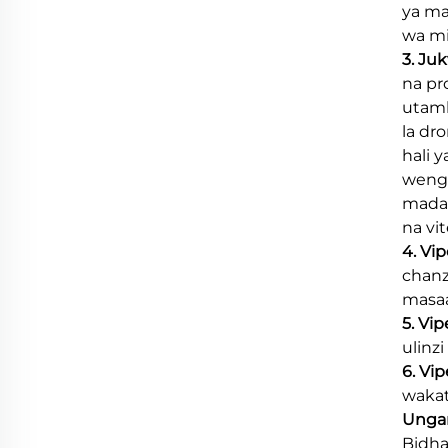
ya mat
wa mi
3. Ju
na pr
utamb
la dr
hali 
wengu
mada 
na vit
4. Vi
chanz
masaa
5. Vi
ulinz
6. Vi
wakat
Ungan
Bidha