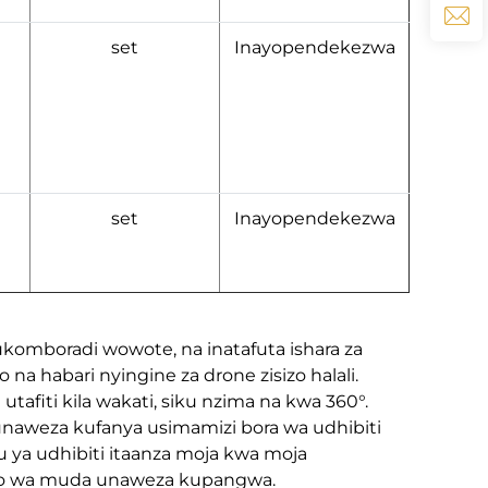
set
Inayopendekezwa
set
Inayopendekezwa
omboradi wowote, na inatafuta ishara za
 habari nyingine za drone zisizo halali.
utafiti kila wakati, siku nzima na kwa 360°.
 unaweza kufanya usimamizi bora wa udhibiti
u ya udhibiti itaanza moja kwa moja
uko wa muda unaweza kupangwa.