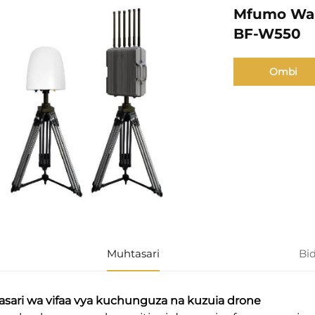
Mfumo Wa 
BF-W550
Ombi
Muhtasari
Bi
sari wa vifaa vya kuchunguza na kuzuia drone