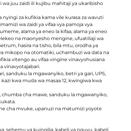
i wa juu zaidi ili kujibu mahitaji ya ukaribisho
 nyingi za kufikia kama vile kurasa za wavuti
imamizi wa zaidi ya vifaa vya pamoja vya
 umeme, alama ya eneo la kifaa, alama ya eneo
elekeo na maonyesho mengine, ufuatiliaji wa
etrum, hasira na tisho, bila mtu, orodha ya
ji wa mikopo na otomatiki, uchambuzi wa data na
ikia vitengo au vifaa vingine vinavyohusiana
aa vinavyotajabari.
ri, sanduku la mgawanyiko, betri ya gari, UPS,
a kazi kwa muda wa masaa 12, kwingiwa kwa
o, chumba cha mawe, sanduku la mgawanyiko,
kukata.
eme cha mvuke, upanuzi na matumizi yoyote
 sehemu ya kuingilia, kabeli ya nguvu, kabeli