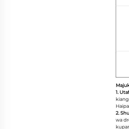
Maju
1. Uta
kiang
Haipa
2. Sh
wa dr
kupam