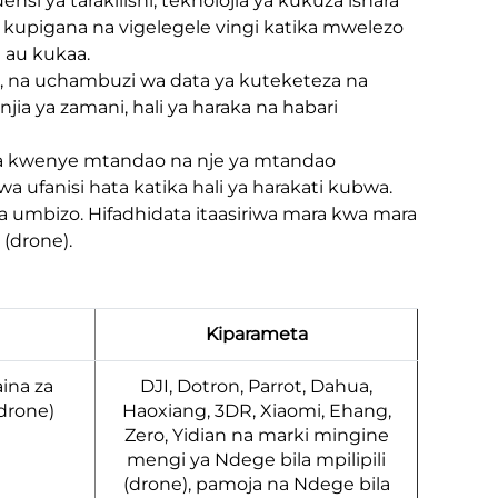
ensi ya tarakilishi, teknolojia ya kukuza ishara
 kupigana na vigelegele vingi katika mwelezo
 au kukaa.
, na uchambuzi wa data ya kuteketeza na
jia ya zamani, hali ya haraka na habari
 kwenye mtandao na nje ya mtandao
 ufanisi hata katika hali ya harakati kubwa.
a umbizo. Hifadhidata itaasiriwa mara kwa mara
 (drone).
Kiparameta
ina za
DJI, Dotron, Parrot, Dahua,
(drone)
Haoxiang, 3DR, Xiaomi, Ehang,
Zero, Yidian na marki mingine
mengi ya Ndege bila mpilipili
(drone), pamoja na Ndege bila