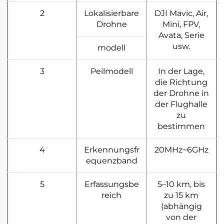
2
Lokalisierbare
DJI Mavic, Air,
Drohne
Mini, FPV,
Avata, Serie
usw.
modell
3
Peilmodell
In der Lage,
die Richtung
der Drohne in
der Flughalle
zu
bestimmen
4
Erkennungsfr
20MHz~6GHz
equenzband
5
Erfassungsbe
5–10 km, bis
reich
zu 15 km
(abhängig
von der