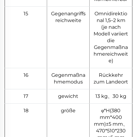
15
Gegenangriffs
Omnidirektio
reichweite
nal 1,5–2 km
(je nach
Modell variiert
die
Gegenmaßna
hmereichweit
e)
16
Gegenmaßna
Rückkehr
hmemodus
zum Landeort
17
gewicht
13 kg、30 kg
18
größe
φ*H(380
mm*400
mm)±5 mm、
470*510*230