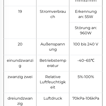
mm±5 mm
19
Stromverbrau
Erkennung
ch
an: 55W
Störung an:
960W
20
Außenspann
100 bis 240 V
ung
einundzwanzi
Betriebstemp
-40~65℃
g
eratur
zwanzig zwei
Relative
5%-100%
Luftfeuchtigk
eit
dreiundzwan
Luftdruck
70kPa-106kPa
zig