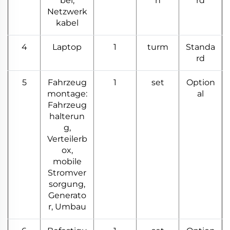
bel,
n
rd
Netzwerk
kabel
4
Laptop
1
turm
Standa
rd
5
Fahrzeug
1
set
Option
montage:
al
Fahrzeug
halterun
g,
Verteilerb
ox,
mobile
Stromver
sorgung,
Generato
r, Umbau