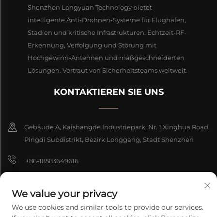
Shenzhen Longyuan Technology bietet
intelligente Anti-Drohnen-Systeme für Flughäfen,
Stadien und kritische Infrastrukturen. Echtzeit-RF-
Erkennung, Verfolgung und Störung mit
Hochgewinn-Antennen und maßgeschneiderten
Lösungen. Vertraut von Sicherheitsteams weltweit.
KONTAKTIEREN SIE UNS
Gebäude A, Kaishangde Industriepark, Nr. 1 Xinghua Road,
Pingdi Subdistrikt, Bezirk Longgang, Stadt Shenzhen
+86-18583649616
[email protected]
We value your privacy
8618165761396
We use cookies and similar tools to provide our services.