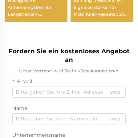
Hochgewinn-
BaiFang 10W/Kanal 5G-
Antennensystem für
Signalverstärker für
Langstrecken-
Mobilfunk-Repeater, 2G
Richtdetektion Anti-UAV
3G 4G Verstärkung
RF-Radio-Störer Effektive
Frequenzschirmung UAV-
Signale
Fordern Sie ein kostenloses Angebot
an
Unser Vertreter wird Sie in Kürze kontaktieren.
E-Mail
0/100
Name
0/100
Unternehmensname