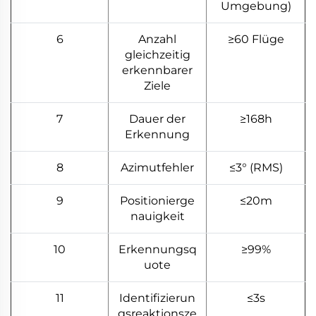
Umgebung)
6
Anzahl
≥60 Flüge
gleichzeitig
erkennbarer
Ziele
7
Dauer der
≥168h
Erkennung
8
Azimutfehler
≤3° (RMS)
9
Positionierge
≤20m
nauigkeit
10
Erkennungsq
≥99%
uote
11
Identifizierun
≤3s
gsreaktionsze