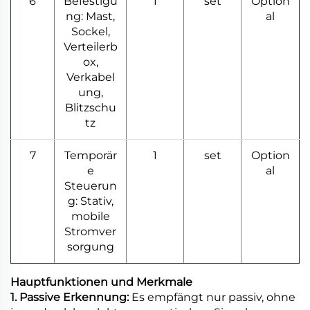
6
Befestigu
1
set
Option
ng: Mast,
al
Sockel,
Verteilerb
ox,
Verkabel
ung,
Blitzschu
tz
7
Temporär
1
set
Option
e
al
Steuerun
g: Stativ,
mobile
Stromver
sorgung
Hauptfunktionen und Merkmale
1. Passive Erkennung:
Es empfängt nur passiv, ohne