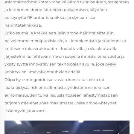
Asiantaitoomme kattaa reaaliaikaisen tunnistuksen, seurannan
ja laittomien drone-laitteiden poistamisen, käyttäen
edistynyttä RF-anturitekniikkaa ja dynaamista
häirintätekniikkaa.
Erikoistumalla korkealaatuisiin drone-häirintälaitteisiin,
palvelemme monipuolisia aloja – lentokentistä ja stadioneista
kriittiseen infrastruktuuriin – luotettavilla ja skaalautuvilla
järjestelmillä. Tehtävämme on suojella ihmisiä, omaisuutta ja
yksityisyyttä innovatiivisen teknologian avulla, joka pysyy
kehittyvien ilmavalvontauhkien edellä.
Olipa kyse integroiduista vasta-drone-alustoista tai
räätälöidystä riskienhallinnasta, yhdistämme teknisen
erinomaisuuden turvallisuuslähtöiseen lähestymistapaan
tarjoten mielenrauhaa maailmassa, jossa drone-yhteydet
lisääntyvät jatkuvasti.