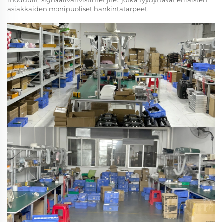
moduulit, signaalivahvistimet jne., jotka tyydyttävät erilaisten
asiakkaiden monipuoliset hankintatarpeet.