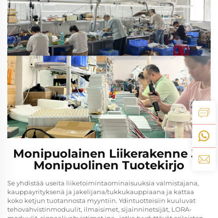
Monipuolainen Liikerakenne Ja
Monipuolinen Tuotekirjo
Se yhdistää useita liiketoimintaominaisuuksia valmistajana,
kauppayrityksenä ja jakelijana/tukkukauppiaana ja kattaa
koko ketjun tuotannosta myyntiin. Ydintuotteisiin kuuluvat
tehovahvistinmoduulit, ilmaisimet, sijainninetsijät, LORA-