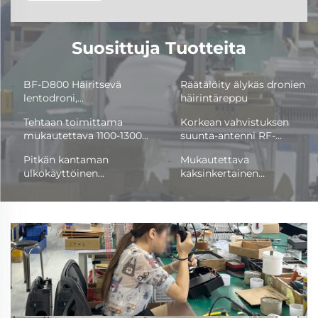
Suosittuja Tuotteita
BF-D800 Häiritsevä
Räätälöity älykäs dronien
lentodroni,
häirintäreppu
kamuflaasireppu
Tehtaan toimittama
Korkean vahvistuksen
mukautettava 1100-1300
suunta-antenni RF-
MHz taajuusantenni 600
suodatin anti-UAV 900-
Pitkän kantaman
Mukautettava
mm * 32 mm RF-
5,8 G Radiosammutin
ulkokäyttöinen
kaksinkertainen
monisuuntainen
UAV-signaalin estoon
lasikuituantenni
polarisaatioantenni
lasikuitusuodatin
taajuuden tunnistukseen
vastalenssien
ulkokäyttöön, seitsemän
vastalenssiantenniin
lentokoneiden torjuntaan
porttia 250-2550 MHz
monisuuntainen RF-
täyden taajuusalueen
taajuussuodatin
levy
virtalähdemoduuleilla