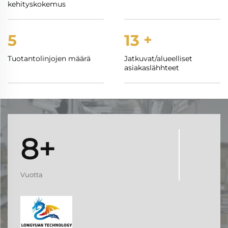
kehityskokemus
5
13
+
Tuotantolinjojen määrä
Jatkuvat/alueelliset
asiakaslähhteet
8+
Vuotta