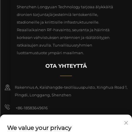
Shenzhen Longyuan Technology tarjoaa älykkäitä
dronien torjuntajärjestelmiä lentokentille,
stadioneille ja kriittisille infrastruktuureille.
Reaaliaikainen RF-havainto, seuranta ja häirintä
korkean vahvistuksen antennien ja räätälöityjen
ratkaisujen avulla. Turvallisuusryhmien
luottamustuote ympäri maailman.
OTA YHTEYTTÄ
Rakennus A, Kaishangde-teollisuuspuisto, Xinghua Road 1,
Pingdi, Longgang, Shenzhen
+86-18583649616
[email protected]
We value your privacy