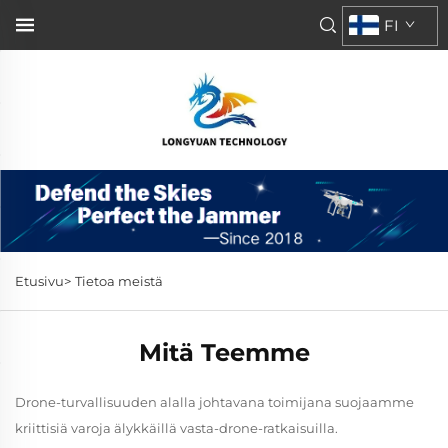
FI
Etusivu>
Tietoa meistä
Mitä Teemme
Drone-turvallisuuden alalla johtavana toimijana suojaamme
kriittisiä varoja älykkäillä vasta-drone-ratkaisuilla.