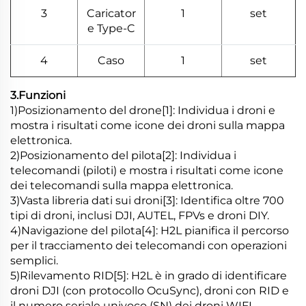
3
Caricator
1
set
e Type-C
4
Caso
1
set
3.Funzioni
1)Posizionamento del drone[1]: Individua i droni e
mostra i risultati come icone dei droni sulla mappa
elettronica.
2)Posizionamento del pilota[2]: Individua i
telecomandi (piloti) e mostra i risultati come icone
dei telecomandi sulla mappa elettronica.
3)Vasta libreria dati sui droni[3]: Identifica oltre 700
tipi di droni, inclusi DJI, AUTEL, FPVs e droni DIY.
4)Navigazione del pilota[4]: H2L pianifica il percorso
per il tracciamento dei telecomandi con operazioni
semplici.
5)Rilevamento RID[5]: H2L è in grado di identificare
droni DJI (con protocollo OcuSync), droni con RID e
il numero seriale univoco (SN) dei droni WIFI.