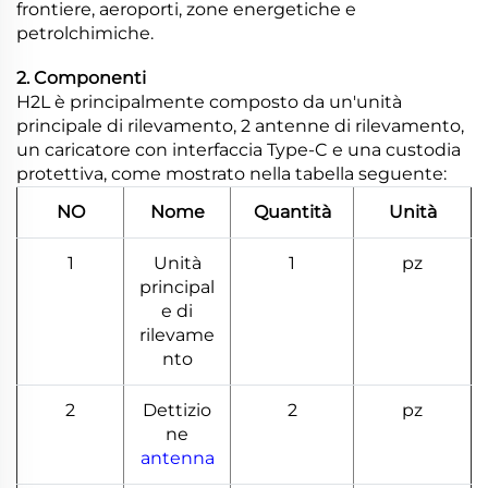
frontiere, aeroporti, zone energetiche e
petrolchimiche.
2. Componenti
H2L è principalmente composto da un'unità
principale di rilevamento, 2 antenne di rilevamento,
un caricatore con interfaccia Type-C e una custodia
protettiva, come mostrato nella tabella seguente:
NO
Nome
Quantità
Unità
1
Unità
1
pz
principal
e di
rilevame
nto
2
Dettizio
2
pz
ne
antenna