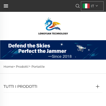
IT
>
Home>
Prodotti
Portatile
TUTTI I PRODOTTI