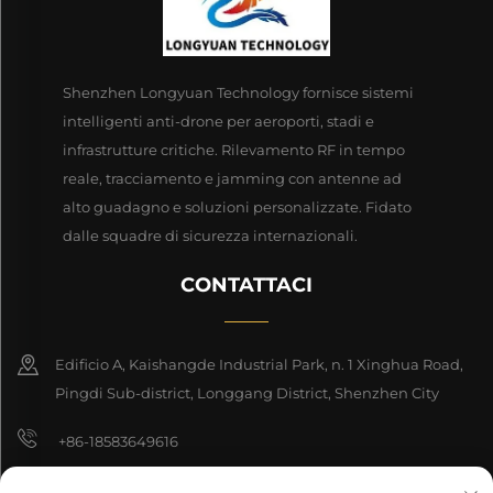
Shenzhen Longyuan Technology fornisce sistemi
intelligenti anti-drone per aeroporti, stadi e
infrastrutture critiche. Rilevamento RF in tempo
reale, tracciamento e jamming con antenne ad
alto guadagno e soluzioni personalizzate. Fidato
dalle squadre di sicurezza internazionali.
CONTATTACI
Edificio A, Kaishangde Industrial Park, n. 1 Xinghua Road,
Pingdi Sub-district, Longgang District, Shenzhen City
+86-18583649616
[email protected]