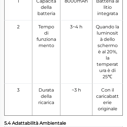
1
Capacità
8000mAh
Batteria al
della
litio
batteria
integrata
2
Tempo
3~4 h
Quando la
di
luminosit
funziona
à dello
mento
schermo
è al 20%,
la
temperat
ura è di
25℃
3
Durata
~3 h
Con il
della
caricabatt
ricarica
erie
originale
5.4 Adattabilità Ambientale