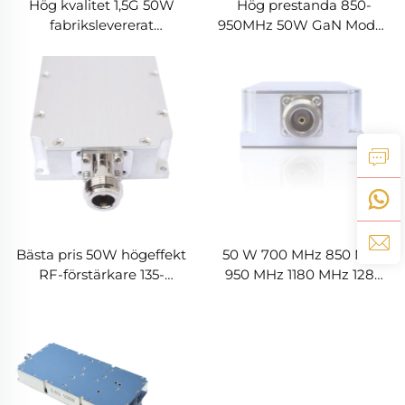
Hög kvalitet 1,5G 50W
Hög prestanda 850-
fabrikslevererat
950MHz 50W GaN Modell
antidrönarförsvarssystem
kraftsignal
signalblockerande
förstärkarmodul RF-
kraftförstärkarmoduler
sköldar för Anti-UAV
drönarsystem
Bästa pris 50W högeffekt
50 W 700 MHz 850 MHz
RF-förstärkare 135-
950 MHz 1180 MHz 1280
175MHz 200-300MHz
MHz 1550 MHz 1620 MHz
LDMSO LORA-modul
47 dbm Hög vinsteffekt
Anti-FPV system
för luftsäkerhet alternativ
motverka drönare för
modul UAV-moduler
UAV