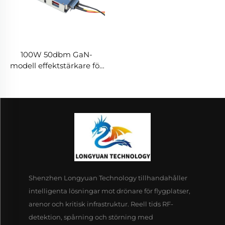
100W 50dbm GaN-
modell effektstärkare för
drönarsystem
motdrönarmodul 5.2/5.8G
tillräcklig RF-sköldning
5.2/5.8G 100W 50dbm
Shenzhen Longyuan Technology tillhandahåller
intelligenta lösningar mot drönare för flygplatser,
arenor och kritisk infrastruktur. Reell tids RF-
detektion, spårning och störning med