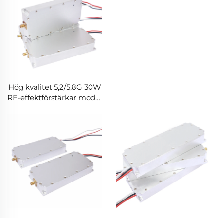
Hög kvalitet 5,2/5,8G 30W
RF-effektförstärkar modul
motdrönarmodul för FPV-
drönare
minskningssignaldetektor