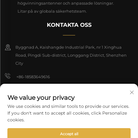
högvinningsantenner och anpassade lösningar.
Litar på av globala säkerhetsteam.
KONTAKTA OSS
Byggnad A, Kaishangde Industrial Park, nr 1 Xinghua
Road, Pingdi Sub-district, Longgang District, Shenzhen
City
+86-18583649616
[email protected]
We value your privacy
8618165761396
We use cookies and similar tools to provide our services.
If you don't want to accept all cookies, click Personalize
cookies.
Upphovsrätt © 2026 Shenzhen Longyuan Technology Co., Ltd. Alla
Accept all
rättigheter förbehålls.
Integritetspolicy