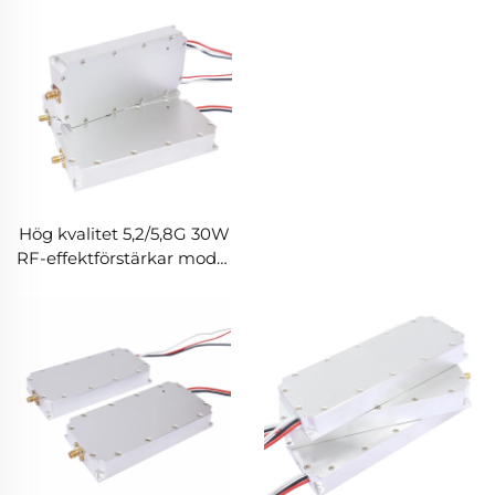
Långdistans RF-skärm
mot glasfiber för UAV
Hög kvalitet 5,2/5,8G 30W
RF-effektförstärkar modul
motdrönarmodul för FPV-
drönare
minskningssignaldetektor