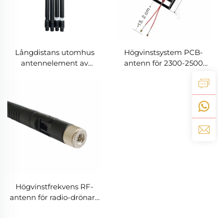
Långdistans utomhus
Högvinstsystem PCB-
antennelement av
antenn för 2300-2500
glasfiber RF-frekvens
MHz 1580-1820 MHz
omnidirektionell för RF-
frekvenser Anti-UAV RF-
skärmar
radio-störare blocker
frekvensskärm
Högvinstfrekvens RF-
antenn för radio-drönare
vikbar och roterbar;