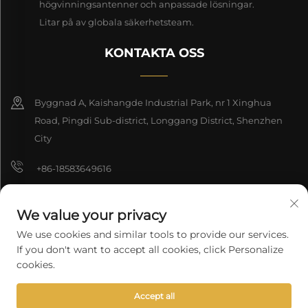
högvinningsantenner och anpassade lösningar.
Litar på av globala säkerhetsteam.
KONTAKTA OSS
Byggnad A, Kaishangde Industrial Park, nr 1 Xinghua
Road, Pingdi Sub-district, Longgang District, Shenzhen
City
+86-18583649616
[email protected]
We value your privacy
8618165761396
We use cookies and similar tools to provide our services.
If you don't want to accept all cookies, click Personalize
cookies.
Upphovsrätt © 2026 Shenzhen Longyuan Technology Co., Ltd. Alla
Accept all
rättigheter förbehålls.
Integritetspolicy