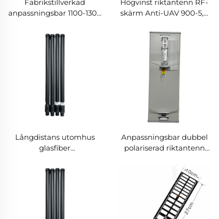
Fabrikstillverkad
Högvinst riktantenn RF-
anpassningsbar 1100-1300
skärm Anti-UAV 900-5,8
MHz frekvensantenn 600
G Radio-störare för UAV-
mm * 32 mm RF
signalblocker
omnidirektionell
frekvensdetektering
glasfiberskärm för
motdrönarinsats
Långdistans utomhus
Anpassningsbar dubbel
glasfiber
polariserad riktantenn
motdrönarantenn
utomhus sju portar 250-
omnidirektionell RF-
2550 MHz
frekvensskärm
fullfrekvensplatta med
effektmoduler