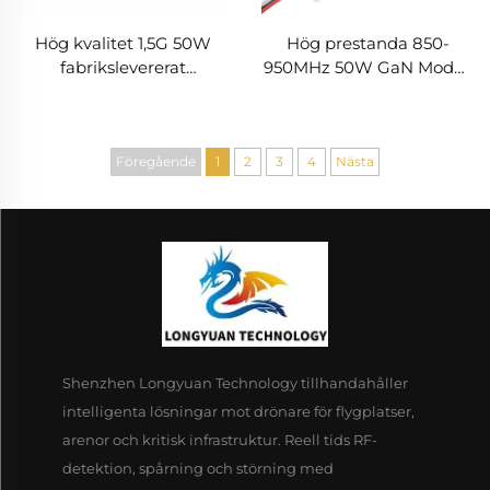
Hög kvalitet 1,5G 50W
Hög prestanda 850-
fabrikslevererat
950MHz 50W GaN Modell
antidrönarförsvarssystem
kraftsignal
signalblockerande
förstärkarmodul RF-
kraftförstärkarmoduler
sköldar för Anti-UAV
drönarsystem
Föregående
1
2
3
4
Nästa
Shenzhen Longyuan Technology tillhandahåller
intelligenta lösningar mot drönare för flygplatser,
arenor och kritisk infrastruktur. Reell tids RF-
detektion, spårning och störning med