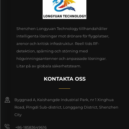
Shenzhen Longyuan Technology tillhandahåller
intelligenta lösningar mot drönare för flygplatser,
arenor och kritisk infrastruktur. Reell tids RF-
detektion, spårning och störning med
högvinningsantenner och anpassade lösningar.
Litar på av globala säkerhetsteam.
KONTAKTA OSS
Byggnad A, Kaishangde Industrial Park, nr 1 Xinghua
Road, Pingdi Sub-district, Longgang District, Shenzhen
City
+86-18583649616