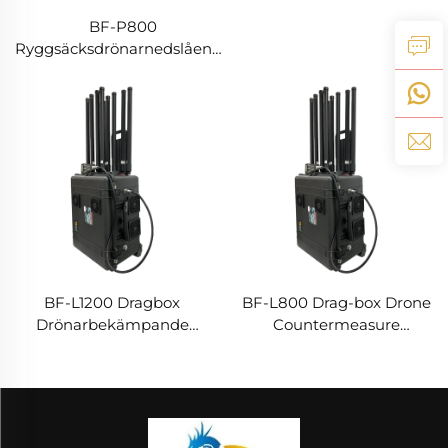
BF-P800
Ryggsäcksdrönarnedslående
utrustning
BF-L1200 Dragbox
BF-L800 Drag-box Drone
Drönarbekämpande
Countermeasure
Utrustning
Equipment