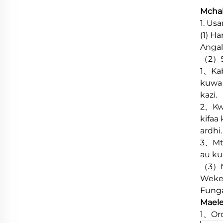
Mchak
1. Us
(1) H
Angal
（2）Sa
1、Kab
kuwa 
kazi.
2、Kwa
kifaa
ardhi.
3、Mto
au ku
（3）Ma
Weke 
Funga
Maele
1、Oro