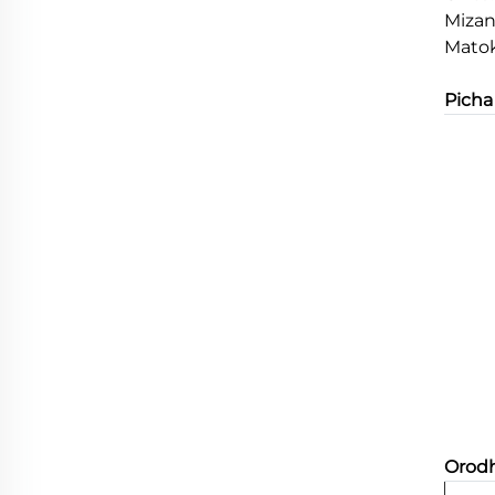
Mizan
Matok
Picha
Orodh