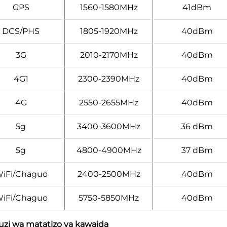
GPS
1560-1580MHz
41dBm
DCS/PHS
1805-1920MHz
40dBm
3G
2010-2170MHz
40dBm
4G1
2300-2390MHz
40dBm
4G
2550-2655MHz
40dBm
5g
3400-3600MHz
36 dBm
5g
4800-4900MHz
37 dBm
iFi/Chaguo
2400-2500MHz
40dBm
iFi/Chaguo
5750-5850MHz
40dBm
zi wa matatizo ya kawaida