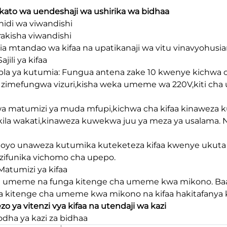
ato wa uendeshaji wa ushirika wa bidhaa
anidi wa viwandishi
arakisha viwandishi
ia mtandao wa kifaa na upatikanaji wa vitu vinavyohusia
jili ya kifaa
la ya kutumia: Fungua antena zake 10 kwenye kichwa ch
zimefungwa vizuri,kisha weka umeme wa 220V,kiti cha 
 matumizi ya muda mfupi,kichwa cha kifaa kinaweza ku
 kila wakati,kinaweza kuwekwa juu ya meza ya usalama. Na
yo unaweza kutumika kuteketeza kifaa kwenye ukuta au k
zifunika vichomo cha upepo.
tumizi ya kifaa
umeme na funga kitenge cha umeme kwa mikono. Baada
 kitenge cha umeme kwa mikono na kifaa hakitafanya k
zo ya vitenzi vya kifaa na utendaji wa kazi
dha ya kazi za bidhaa