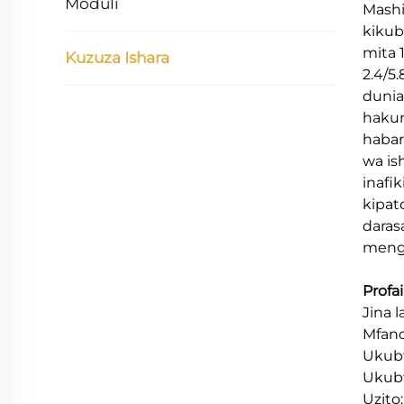
Moduli
Mashi
kikub
mita 
Kuzuza Ishara
2.4/5
dunia
hakun
habar
wa is
inafi
kipat
daras
meng
Profai
Jina l
Mfano
Ukubw
Ukubw
Uzito