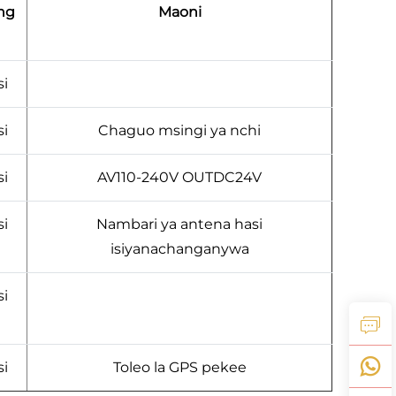
ng
Maoni
si
si
Chaguo msingi ya nchi
si
AV110-240V OUTDC24V
si
Nambari ya antena hasi
isiyanachanganywa
si
si
Toleo la GPS pekee