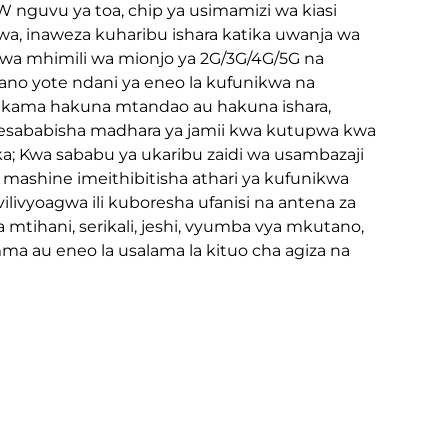
 nguvu ya toa, chip ya usimamizi wa kiasi
wa, inaweza kuharibu ishara katika uwanja wa
 Kwa mhimili wa mionjo ya 2G/3G/4G/5G na
iano yote ndani ya eneo la kufunikwa na
a kama hakuna mtandao au hakuna ishara,
mesababisha madhara ya jamii kwa kutupwa kwa
ka; Kwa sababu ya ukaribu zaidi wa usambazaji
na mashine imeithibitisha athari ya kufunikwa
ilivyoagwa ili kuboresha ufanisi na antena za
 mtihani, serikali, jeshi, vyumba vya mkutano,
a au eneo la usalama la kituo cha agiza na