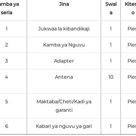
amba ya
Jina
Swal
Kite
seria
a
o
1
Jukwaa la kibandikaji
1
Pie
2
Kamba ya Nguvu
1
Pie
3
Adapter
1
Pie
4
Antena
10
Pie
5
Maktaba/Cheti/Kadi ya
1
Pie
garanti
6
Kabari ya nguvu ya gari
1
Pie