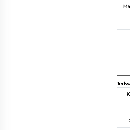
Ma
Jedwa
K