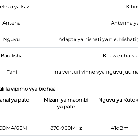
elezo ya kazi
Kiti
Antena
Antenna y
Nguvu
Adapta ya nishati ya nje, Nishat
Badilisha
Kitawe cha ku
Fani
Ina venturi vinne vya nguvu juu na
li la vipimo vya bidhaa
anal ya pato
Mizani ya maombi
Nguvu ya Kuto
ya pato
CDMA/GSM
870-960MHz
41dBm