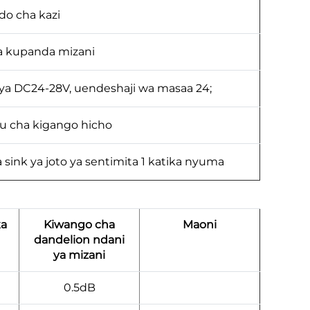
ndo cha kazi
a kupanda mizani
i ya DC24-28V, uendeshaji wa masaa 24;
u cha kigango hicho
 sink ya joto ya sentimita 1 katika nyuma
ka
Kiwango cha
Maoni
dandelion ndani
ya mizani
0.5dB