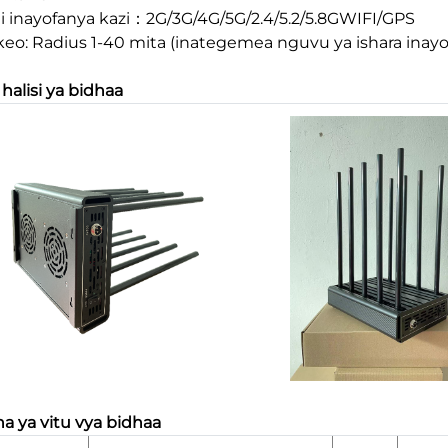
i inayofanya kazi：2G/3G/4G/5G/2.4/5.2/5.8GWIFI/GPS
eo: Radius 1-40 mita (inategemea nguvu ya ishara inay
 halisi ya bidhaa
a ya vitu vya bidhaa