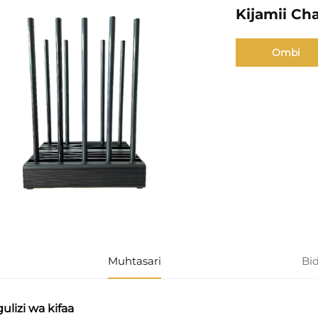
Kijamii Ch
Ombi
Muhtasari
Bi
ulizi wa kifaa