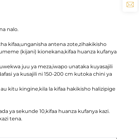
na nalo.
a kifaa,unganisha antena zote,zihakikisho
umeme (kijani) kionekana,kifaa huanza kufanya
wekwa juu ya meza,iwapo unataka kuyasajili
fasi ya kusajili ni 150-200 cm kutoka chini ya
itu kingine,kila la kifaa hakikisho halizipige
 ya sekunde 10,kifaa huanza kufanya kazi.
azi tena.