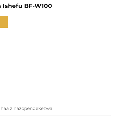
a Ishefu BF-W100
dhaa zinazopendekezwa