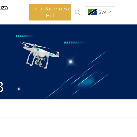
uza
Pata Rasimu Ya
SW
Bei