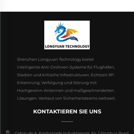
Shenzhen Longyuan Technology bietet
intelligente Anti-Drohnen-Systeme für Flughäfen,
Stadien und kritische Infrastrukturen. Echtzeit-RF-
Erkennung, Verfolgung und Störung mit
Hochgewinn-Antennen und maßgeschneiderten
Lösungen. Vertraut von Sicherheitsteams weltweit.
KONTAKTIEREN SIE UNS
Gebäude A, Kaishangde Industriepark, Nr. 1 Xinghua Road,