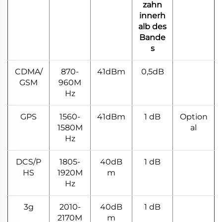
zahn
innerh
alb des
Bande
s
CDMA/
870-
41dBm
0,5dB
GSM
960M
Hz
GPS
1560-
41dBm
1 dB
Option
1580M
al
Hz
DCS/P
1805-
40dB
1 dB
HS
1920M
m
Hz
3g
2010-
40dB
1 dB
2170M
m