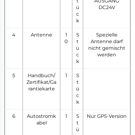
t
AUSGANG
ü
DC24V
c
k
4
Antenne
1
S
Spezielle
0
t
Antenne darf
ü
nicht gemischt
c
werden
k
5
Handbuch/
1
S
Zertifikat/Ga
t
rantiekarte
ü
c
k
6
Autostromk
1
S
Nur GPS-Version
abel
t
ü