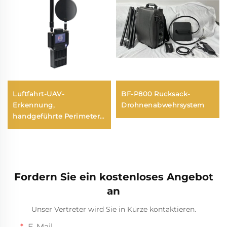
Luftfahrt-UAV-
BF-P800 Rucksack-
Erkennung,
Drohnenabwehrsystem
handgeführte Perimeter-
Sicherheitslösungen
gegen Drohnen, tragbarer
Langstrecken-Signal-
Detektor für FPV
Fordern Sie ein kostenloses Angebot
an
Unser Vertreter wird Sie in Kürze kontaktieren.
E-Mail