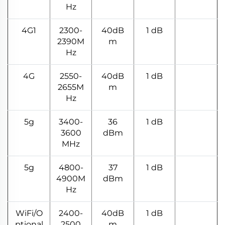
Hz
4G1
2300-
40dB
1 dB
2390M
m
Hz
4G
2550-
40dB
1 dB
2655M
m
Hz
5g
3400-
36
1 dB
3600
dBm
MHz
5g
4800-
37
1 dB
4900M
dBm
Hz
WiFi/O
2400-
40dB
1 dB
ptional
2500
m