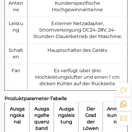
Anten
Kundenspezifische
ne
Hochgewinnantenne
Leistu
Externer Netzadapter,
ng
Stromversorgung DC24-28V, 24-
Stunden-Dauerbetrieb der Maschine;
Schalt
Hauptschalter des Geräts
en
Fan
Es verfügt über drei
Hochleistungslüfter und einen 1 cm
dicken Kühler auf der Rückseite
Produktparameter-Tabelle
Ausga
Ausga
Ausga
Der
Anmer
ngska
ngsfre
ngsleis
Grad
kunge
nal
quenz
tung
der
n
band
Löwen