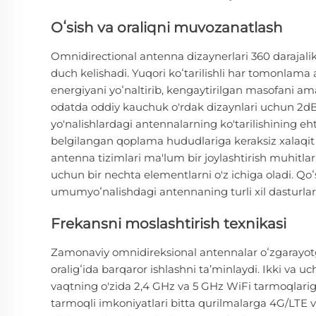
Oʻsish va oraliqni muvozanatlash
Omnidirectional antenna dizaynerlari 360 darajali
duch kelishadi. Yuqori koʻtarilishli har tomonlama
energiyani yoʻnaltirib, kengaytirilgan masofani a
odatda oddiy kauchuk o'rdak dizaynlari uchun 2dBi
yo'nalishlardagi antennalarning ko'tarilishining eh
belgilangan qoplama hududlariga keraksiz xalaqit b
antenna tizimlari ma'lum bir joylashtirish muhitl
uchun bir nechta elementlarni o'z ichiga oladi. 
umumyoʻnalishdagi antennaning turli xil dasturlarda
Frekansni moslashtirish texnikasi
Zamonaviy omnidireksional antennalar oʻzgarayotg
oraligʻida barqaror ishlashni taʼminlaydi. Ikki va 
vaqtning o'zida 2,4 GHz va 5 GHz WiFi tarmoqlarig
tarmoqli imkoniyatlari bitta qurilmalarga 4G/LTE 