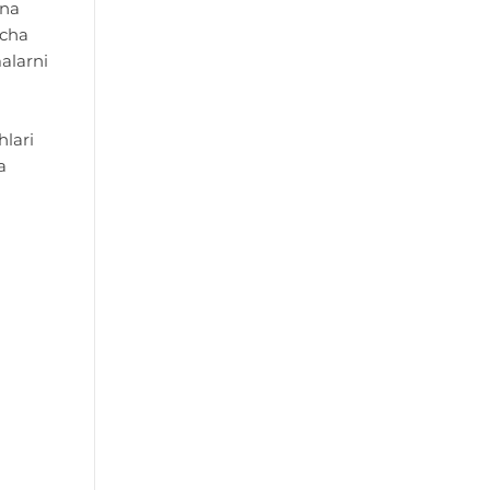
nna
rcha
alarni
i
hlari
a