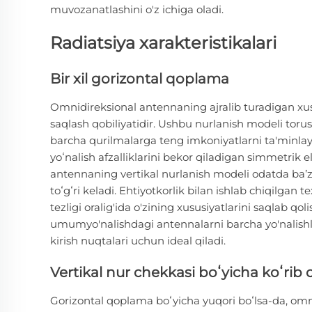
muvozanatlashini o'z ichiga oladi.
Radiatsiya xarakteristikalari
Bir xil gorizontal qoplama
Omnidireksional antennaning ajralib turadigan xusu
saqlash qobiliyatidir. Ushbu nurlanish modeli toru
barcha qurilmalarga teng imkoniyatlarni ta'minlay
yoʻnalish afzalliklarini bekor qiladigan simmetrik
antennaning vertikal nurlanish modeli odatda baʼz
toʻgʻri keladi. Ehtiyotkorlik bilan ishlab chiqilgan
tezligi oralig'ida o'zining xususiyatlarini saqlab q
umumyo'nalishdagi antennalarni barcha yo'nalishl
kirish nuqtalari uchun ideal qiladi.
Vertikal nur chekkasi boʻyicha koʻrib 
Gorizontal qoplama boʻyicha yuqori boʻlsa-da, omnid