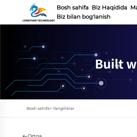
Bosh sahifa
Biz Haqidida
Ma
Biz bilan bog'lanish
Bosh sahifa>
Yangiliklar
Ortga