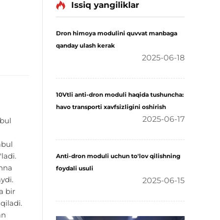
Issiq yangiliklar
Dron himoya modulini quvvat manbaga
qanday ulash kerak
2025-06-18
10Vtli anti-dron moduli haqida tushuncha:
havo transporti xavfsizligini oshirish
2025-06-17
abul
i
abul
ladi.
Anti-dron moduli uchun to'lov qilishning
enna
foydali usuli
ydi.
2025-06-15
a bir
qiladi.
an