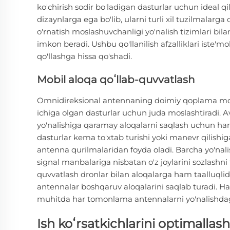
ko'chirish sodir bo'ladigan dasturlar uchun ideal qil
dizaynlarga ega bo'lib, ularni turli xil tuzilmalarg
o'rnatish moslashuvchanligi yo'nalish tizimlari bilan
imkon beradi. Ushbu qo'llanilish afzalliklari iste'
qo'llashga hissa qo'shadi.
Mobil aloqa qoʻllab-quvvatlash
Omnidireksional antennaning doimiy qoplama model
ichiga olgan dasturlar uchun juda moslashtiradi. Av
yo'nalishiga qaramay aloqalarni saqlash uchun h
dasturlar kema to'xtab turishi yoki manevr qilish
antenna qurilmalaridan foyda oladi. Barcha yo'na
signal manbalariga nisbatan o'z joylarini sozlashni 
quvvatlash dronlar bilan aloqalarga ham taalluqli
antennalar boshqaruv aloqalarini saqlab turadi. Ha
muhitda har tomonlama antennalarni yo'nalishdagi 
Ish koʻrsatkichlarini optimallash