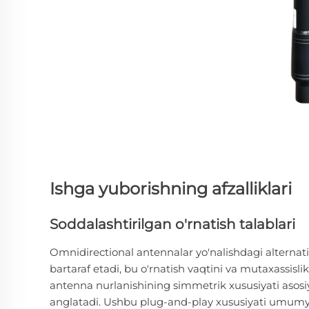
Ishga yuborishning afzalliklari
Soddalashtirilgan o'rnatish talablari
Omnidirectional antennalar yo'nalishdagi alternat
bartaraf etadi, bu o'rnatish vaqtini va mutaxassislik
antenna nurlanishining simmetrik xususiyati asosiy
anglatadi. Ushbu plug-and-play xususiyati umumyo'