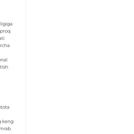
ligiga
ʻproq
ti
archa
onal
tish
stota
g keng
amrab