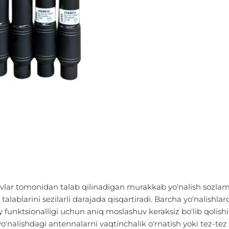
ivlar tomonidan talab qilinadigan murakkab yo'nalish sozlam
 talablarini sezilarli darajada qisqartiradi. Barcha yo'nalishlar
 funktsionalligi uchun aniq moslashuv keraksiz bo'lib qolishi
nalishdagi antennalarni vaqtinchalik o'rnatish yoki tez-tez