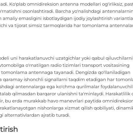
adi. Ko'plab omnidireksion antenna modellari og'irliksiz, past 
a o'rnatishni osonlashtiradi. Barcha yo'nalishdagi antennalarni
 amaliy emasligini isbotlaydigan ijodiy joylashtirish variantla
molchi va tijorat simsiz tarmoqlarida har tomonlama antennal
i uni harakatlanuvchi uzatgichlar yoki qabul qiluvchilarni 
tomobilga o'rnatilgan radio tizimlari transport vositasining
ar tomonlama antennaga tayanadi. Dengizda qo'llaniladigan
iga qaramay ishonchli signallarni taqdim etadigan har tomon
lishdagi antennalarga ega ko'chma qurilmalar foydalanuvchi
talab qilmasdan barqaror ulanishni ta'minlaydi. Harakatlilik q
dir, bu erda murakkab havo manevrlari paytida omnidireksio
rakatlanayotgan nishonlarga xizmat qilish qobiliyati, dinami
alternativlardan ajratib turadi.
tirish