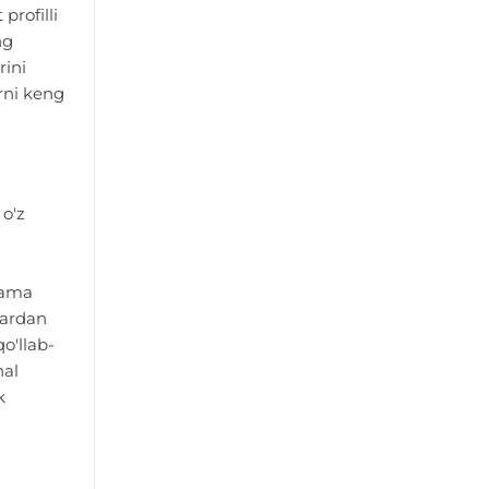
profilli
ng
rini
arni keng
o'z
lama
lardan
o'llab-
nal
k