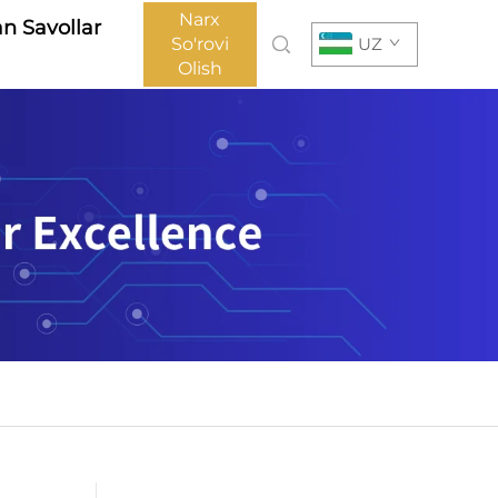
Narx
an Savollar
So'rovi
UZ
Olish