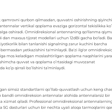
k qamrovni qurbon qilmasdan, quvvatni oshirishning qiyinchi
 antennalar vertikal qoplama evaziga gorizontal tekislikka ko
malga oshiradi. Omnidireksional antennaning qo'llanma qiyma
 dan maxsus tijorat modellari uchun 12dBi gacha bo'ladi. B
tiyotkorlik bilan tanlanishi signalning zarur kuchini barcha
ermasdan yetkazishini ta'minlaydi. Ba'zi ilg'or omnidireksi
ariga mos keladigan moslashtirilgan qoplama naqshlarini yara
Qoʻshimcha quvvat va qoplama oʻrtasidagi muvozanat
 koʻp qirrali boʻlishini taʼminlaydi.
an simsiz standartlarni qoʻllab-quvvatlash uchun keng cha
uch bandli omnidireksion antennalar alohida antennalarsiz bir
a xizmat qiladi. Professional omnidireksional antennalarnin
va 5G dasturlari uchun bir nechta uyali aloqa tarmoqlarini q