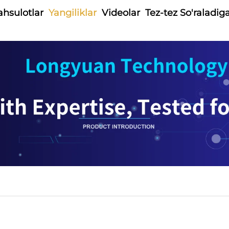
hsulotlar
Yangiliklar
Videolar
Tez-tez So'raladig