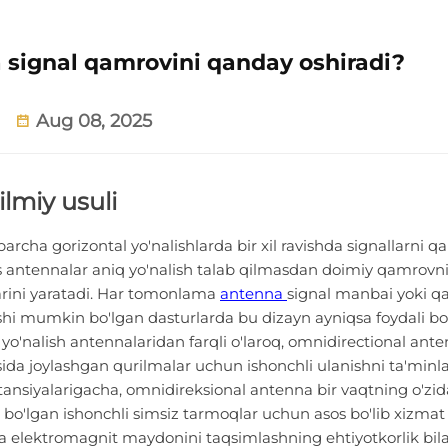
a signal qamrovini qanday oshiradi?
Aug 08, 2025
ilmiy usuli
barcha gorizontal yo'nalishlarda bir xil ravishda signallarni q
us antennalar aniq yo'nalish talab qilmasdan doimiy qamrovn
arini yaratadi. Har tomonlama
antenna
signal manbai yoki q
hi mumkin bo'lgan dasturlarda bu dizayn ayniqsa foydali bo'
 yo'nalish antennalaridan farqli o'laroq, omnidirectional ant
a joylashgan qurilmalar uchun ishonchli ulanishni ta'minla
ansiyalarigacha, omnidireksional antenna bir vaqtning o'zid
bo'lgan ishonchli simsiz tarmoqlar uchun asos bo'lib xizmat 
ka elektromagnit maydonini taqsimlashning ehtiyotkorlik bil