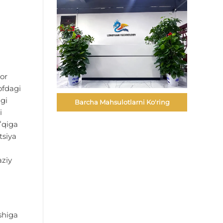
ror
ofdagi
gi
Barcha Mahsulotlarni Ko'ring
i
ʻqiga
tsiya
aziy
shiga