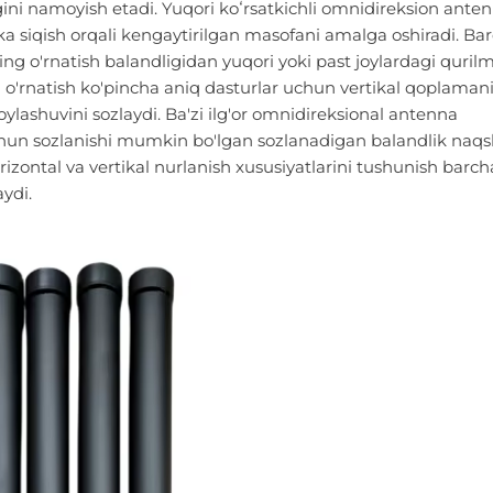
igini namoyish etadi. Yuqori koʻrsatkichli omnidireksion ante
kka siqish orqali kengaytirilgan masofani amalga oshiradi. Ba
ng o'rnatish balandligidan yuqori yoki past joylardagi qurilm
l o'rnatish ko'pincha aniq dasturlar uchun vertikal qoplaman
lashuvini sozlaydi. Ba'zi ilg'or omnidireksional antenna
i uchun sozlanishi mumkin bo'lgan sozlanadigan balandlik naqs
zontal va vertikal nurlanish xususiyatlarini tushunish barch
aydi.