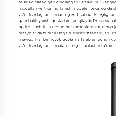
taʼsir koʻrsatadigan aniqlangan vertikal nur kengl
modellari vertikal nurlanish modelini tekisroq dis
yo'nalishdagi antennaning vertikal nur kengligi uni
qanchalik yaxshi qoplashini belgilaydi. Professiona
optimallashtirish uchun har tomonlama antenna joy
dizaynlarida turli xil ishga tushirish stsenariylar
mavjud. Har bir noyob qoplama talablari uchun gori
yo'nalishdagi antennalarni to'g'ri tanlashni ta'minl