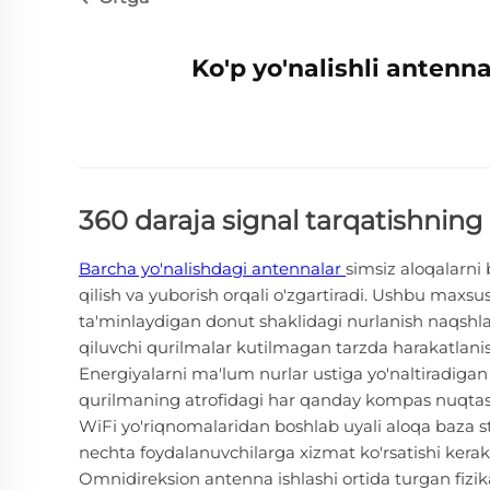
Ko'p yo'nalishli antenn
360 daraja signal tarqatishning 
Barcha yo'nalishdagi antennalar
simsiz aloqalarni 
qilish va yuborish orqali o'zgartiradi. Ushbu maxs
ta'minlaydigan donut shaklidagi nurlanish naqshl
qiluvchi qurilmalar kutilmagan tarzda harakatlanis
Energiyalarni ma'lum nurlar ustiga yo'naltiradigan
qurilmaning atrofidagi har qanday kompas nuqtasid
WiFi yo'riqnomalaridan boshlab uyali aloqa baza st
nechta foydalanuvchilarga xizmat ko'rsatishi kerak 
Omnidireksion antenna ishlashi ortida turgan fizi