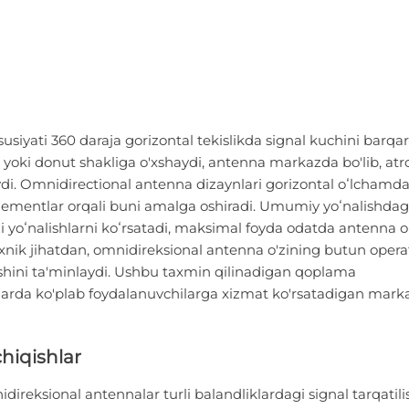
siyati 360 daraja gorizontal tekislikda signal kuchini barqa
s yoki donut shakliga o'xshaydi, antenna markazda bo'lib, atr
di. Omnidirectional antenna dizaynlari gorizontal oʻlchamda
 elementlar orqali buni amalga oshiradi. Umumiy yoʻnalishdag
i yoʻnalishlarni koʻrsatadi, maksimal foyda odatda antenna o
 texnik jihatdan, omnidireksional antenna o'zining butun opera
olishini ta'minlaydi. Ushbu taxmin qilinadigan qoplama
arda ko'plab foydalanuvchilarga xizmat ko'rsatadigan mark
chiqishlar
ireksional antennalar turli balandliklardagi signal tarqatili