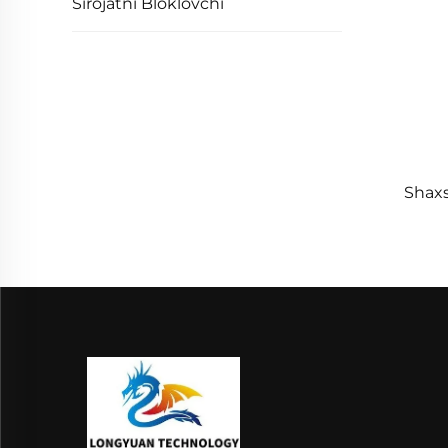
Sirojatni Bloklovchi
Shaxs