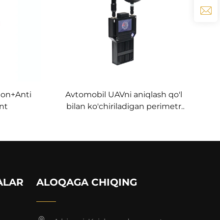
ion+Anti
Avtomobil UAVni aniqlash qo'l
nt
bilan ko'chiriladigan perimetr
xavfsizlik yechimlari dronlarga
qarshi FPV uchun portativ uzun
masofali signallarni aniqlash
asbobi
ALAR
ALOQAGA CHIQING