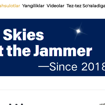
hsulotlar
Yangiliklar
Videolar
Tez-tez So'raladig