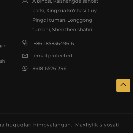
A binosi, Kaishangde sanoat
parki, Xingxua ko'chasi 1-uy,
Pingdi tuman, Longgong
tumani, Shenzhen shahri
+86-18583649616
gan
[email protected]
ish
8618165761396
ha huquqlari himoyalangan.
Maxfiylik siyosati