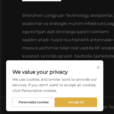
Shenzhen Longyuan Technology aeroportlar,
stadionlar va strategik muhim infrastruktura
ega bo'lgan aqlli dronlarga qarshi tizimlarni
taqdim etadi. Yuqori kuchlanishli antennalar 
maxsus yechimlar bilan real vaqtda RF aniqla
kuzatish va to'sib qo'yish. Xavfsizlik tashkilotla
tomonidan ishonch bilan foydalaniladi.
We value your privacy
We use cookies and similar tools to provide our
services. If you don't want to accept all cookies,
click Personalize cookies.
Personalize cookies
Accept all
Nashr huquqi © 2026 Shenzhen Longyuan Tec