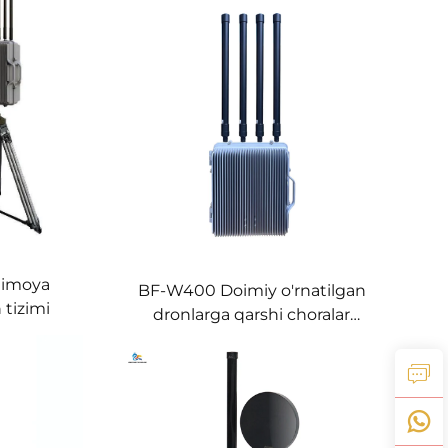
himoya
BF-W400 Doimiy o'rnatilgan
 tizimi
dronlarga qarshi choralar
vositasi