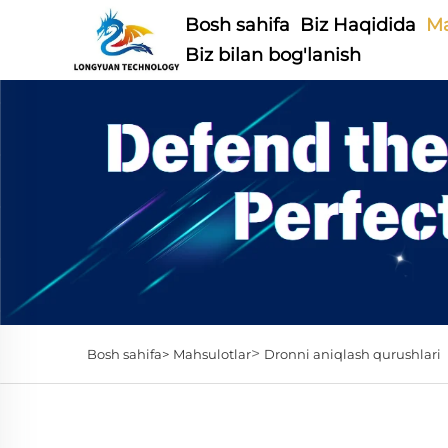
Bosh sahifa
Biz Haqidida
Ma
Biz bilan bog'lanish
>
Bosh sahifa>
Mahsulotlar
Dronni aniqlash qurushlari