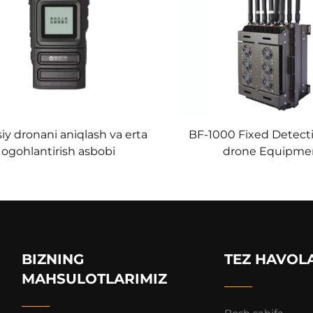
iy dronani aniqlash va erta
BF-1000 Fixed Detect
ogohlantirish asbobi
drone Equipme
BIZNING
TEZ HAVOL
MAHSULOTLARIMIZ