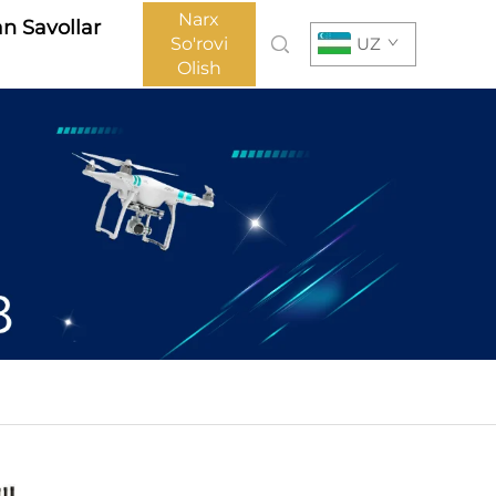
Narx
an Savollar
So'rovi
UZ
Olish