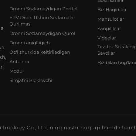
Bosh sahifa
Dronni Sozlamaydigan Portfel
Biz Haqidida
FPV Droni Uchun Sozlamalar
Mahsulotlar
Qurilmasi
ga
Yangiliklar
Dronni Sozlamaydigan Qurol
Videolar
Dronni aniqlagich
Tez-tez So'raladi
va
Qo'l shurkida keltiriladigan
Savollar
sh,
Antenna
Biz bilan bog'lan
ri
Modul
Sirojatni Bloklovchi
hnology Co., Ltd. ning nashr huquqi hamda barc