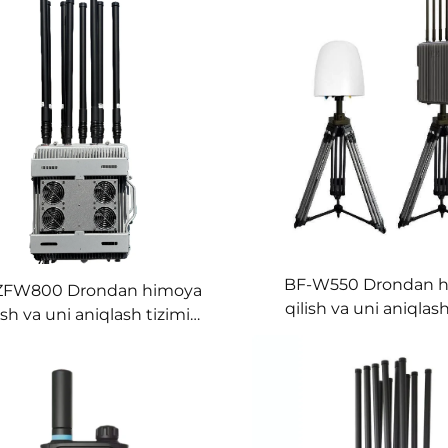
BF-W550 Drondan 
ZFW800 Drondan himoya
qilish va uni aniqlash
ish va uni aniqlash tizimi
doimiy o'rnatilgan