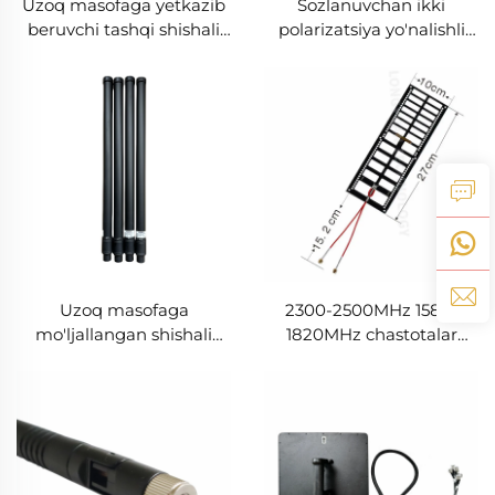
Uzoq masofaga yetkazib
Sozlanuvchan ikki
beruvchi tashqi shishali
polarizatsiya yo'nalishli
tolali dronlarga qarshi
antena tashqi yetti portli
antena barcha
250-2550MHz to'liq
yo'nalishda RF chastota
chastotali plita quvvat
ekranining yo'nalishi
boshqaruv modullari
bilan
Uzoq masofaga
2300-2500MHz 1580-
mo'ljallangan shishali
1820MHz chastotalar
plastmassa antenasi RF
uchun yuqori kuchlanishli
chastotasi barcha
sistema PCB antenasi
yo'nalishlarda RF ekranlar
Anti-BAD RF radio
uchun
to'siqlari bloklovchisi
chastota ekranining
qurilmasi