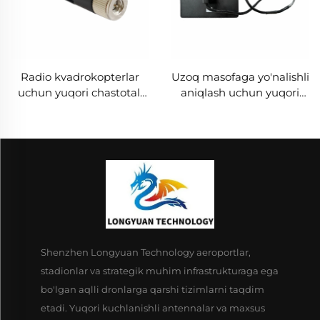
Radio kvadrokopterlar
Uzoq masofaga yo'nalishli
uchun yuqori chastotali
aniqlash uchun yuqori
RF antenasi
kuchlanishli antenma
Qo'shiluvchan va
tizimi Anti-UAV RF radio
buriluvchan; Uzoq
to'siqlari Samarali
masofali shishali
chastotali ekran UAV
plastmassa RF ekraniga
signallari
qarshi qurilma
Shenzhen Longyuan Technology aeroportlar,
stadionlar va strategik muhim infrastrukturaga ega
bo'lgan aqlli dronlarga qarshi tizimlarni taqdim
etadi. Yuqori kuchlanishli antennalar va maxsus