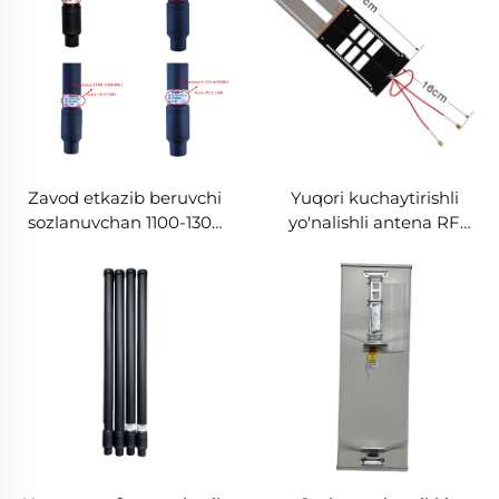
Zavod etkazib beruvchi
Yuqori kuchaytirishli
sozlanuvchan 1100-1300
yo'nalishli antena RF
MHz chastota antenasi
ekran Anti-UAV 900-5.8G
600mm*32mm RF
radio to'siqchi UAV
barcha yo'nalishda
signalini blokirovka qilish
shishali tolali ekran
chastotasini aniqlash
dronlarni blokirovka qilish
uchun