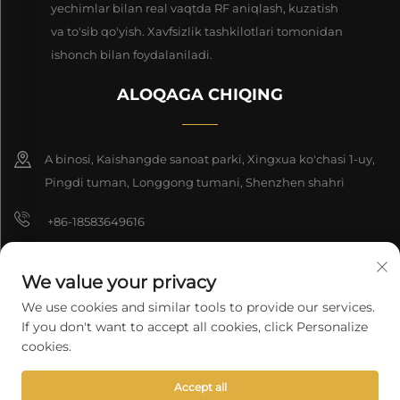
yechimlar bilan real vaqtda RF aniqlash, kuzatish
va to'sib qo'yish. Xavfsizlik tashkilotlari tomonidan
ishonch bilan foydalaniladi.
ALOQAGA CHIQING
A binosi, Kaishangde sanoat parki, Xingxua ko'chasi 1-uy,
Pingdi tuman, Longgong tumani, Shenzhen shahri
+86-18583649616
[email protected]
We value your privacy
8618165761396
We use cookies and similar tools to provide our services.
If you don't want to accept all cookies, click Personalize
cookies.
Nashr huquqi © 2026 Shenzhen Longyuan Technology Co., Ltd. ning
nashr huquqi hamda barcha huquqlari himoyalangan.
Maxfiylik
Accept all
siyosati