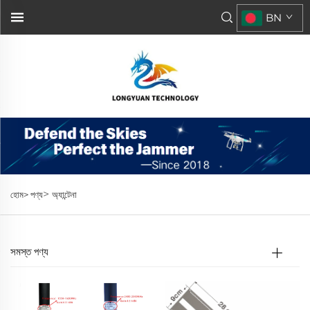
BN
>
হোম>
পণ্য
অ্যান্টেনা
সমস্ত পণ্য