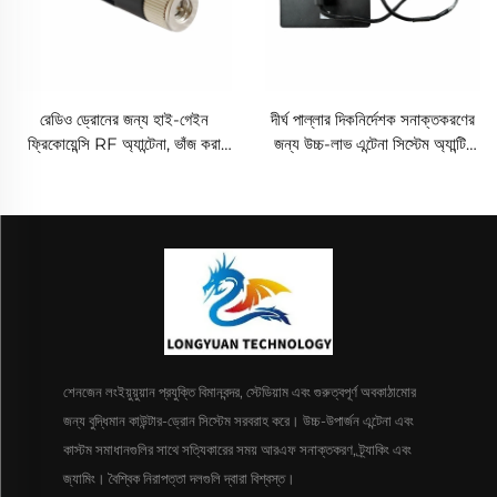
রেডিও ড্রোনের জন্য হাই-গেইন
দীর্ঘ পাল্লার দিকনির্দেশক সনাক্তকরণের
ফ্রিকোয়েন্সি RF অ্যান্টেনা, ভাঁজ করা
জন্য উচ্চ-লাভ এন্টেনা সিস্টেম অ্যান্টি-
যায় এবং ঘোরানো যায়; লং-রেঞ্জ অ্যান্টি-
ইউএভি আরএফ রেডিও ডিসরাপ্টর
ফাইবারগ্লাস RF শিল্ড UAV-এর জন্য
কার্যকর ফ্রিকোয়েন্সি শিল্ড ইউএভি
সংকেত
শেনজেন লংইয়ুয়ুয়ান প্রযুক্তি বিমানবন্দর, স্টেডিয়াম এবং গুরুত্বপূর্ণ অবকাঠামোর
জন্য বুদ্ধিমান কাউন্টার-ড্রোন সিস্টেম সরবরাহ করে। উচ্চ-উপার্জন এন্টেনা এবং
কাস্টম সমাধানগুলির সাথে সত্যিকারের সময় আরএফ সনাক্তকরণ, ট্র্যাকিং এবং
জ্যামিং। বৈশ্বিক নিরাপত্তা দলগুলি দ্বারা বিশ্বস্ত।