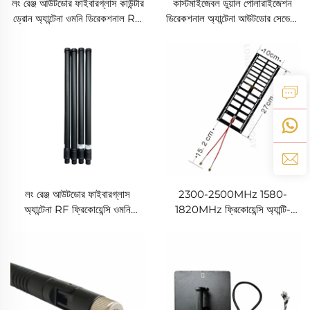
লং রেঞ্জ আউটডোর ফাইবারগ্লাস কাউন্টার
কাস্টমাইজেবল ডুয়াল পোলারাইজেশন
ড্রোন অ্যান্টেনা ওমনি ডিরেকশনাল RF
ডিরেকশনাল অ্যান্টেনা আউটডোর সেভেন-
ফ্রিকোয়েন্সি শিল্ড
পোর্ট 250-2550MHz ফুল
ফ্রিকোয়েন্সি প্লেট পাওয়ার ড্রাইভার
মডিউলসহ
লং রেঞ্জ আউটডোর ফাইবারগ্লাস
2300-2500MHz 1580-
অ্যান্টেনা RF ফ্রিকোয়েন্সি ওমনি
1820MHz ফ্রিকোয়েন্সি অ্যান্টি-
ডিরেকশনাল RF শিল্ডের জন্য
ইউএভি RF রেডিও ডিস্ট্রাক্টর ব্লকার
ফ্রিকোয়েন্সি শিল্ডের জন্য হাই-গেইন
সিস্টেম PCB অ্যান্টেনা