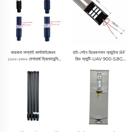
কারখানা সাপ্লাই কাস্টমাইজেবল
হাই-গেইন ডিরেকশনাল অ্যান্টেনা RF
১১০০-১৩০০ মেগাহার্জ ফ্রিকোয়েন্সি
শিল্ড অ্যান্টি-UAV 900-5.8G
অ্যান্টেনা ৬০০মিমি*৩২মিমি আরএফ
রেডিও ডিস্ট্রাক্টর UAV সিগন্যাল
ওমনি ডিরেকশনাল ফাইবারগ্লাস শিল্ড ফর
ব্লকার ফ্রিকোয়েন্সি ডিটেকশনের জন্য
কাউন্টার ড্রোন