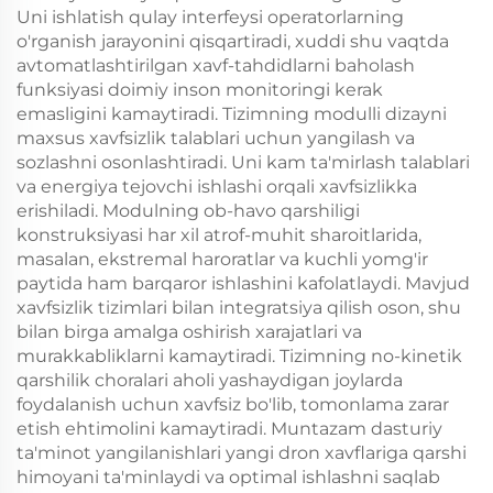
Uni ishlatish qulay interfeysi operatorlarning
o'rganish jarayonini qisqartiradi, xuddi shu vaqtda
avtomatlashtirilgan xavf-tahdidlarni baholash
funksiyasi doimiy inson monitoringi kerak
emasligini kamaytiradi. Tizimning modulli dizayni
maxsus xavfsizlik talablari uchun yangilash va
sozlashni osonlashtiradi. Uni kam ta'mirlash talablari
va energiya tejovchi ishlashi orqali xavfsizlikka
erishiladi. Modulning ob-havo qarshiligi
konstruksiyasi har xil atrof-muhit sharoitlarida,
masalan, ekstremal haroratlar va kuchli yomg'ir
paytida ham barqaror ishlashini kafolatlaydi. Mavjud
xavfsizlik tizimlari bilan integratsiya qilish oson, shu
bilan birga amalga oshirish xarajatlari va
murakkabliklarni kamaytiradi. Tizimning no-kinetik
qarshilik choralari aholi yashaydigan joylarda
foydalanish uchun xavfsiz bo'lib, tomonlama zarar
etish ehtimolini kamaytiradi. Muntazam dasturiy
ta'minot yangilanishlari yangi dron xavflariga qarshi
himoyani ta'minlaydi va optimal ishlashni saqlab