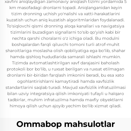
xavfini aniqlaydigan zamonaviy aniqlash tizimi yordamida 5
km masofadagi dronlarni topadi. Aniqlanganidan keyin
tizim dronning uchish yo'nalishi va xatti-harakatlarini
kuzatish uchun aniq kuzatish algoritmlaridan foydalanadi.
To'siqlovchi qismi dronning aloqa kanallari va navigatsiya
tizimlarini buzadigan signallarni to'sib qo'yish kabi bir
nechta qarshi choralarni o'z ichiga oladi. Bu modulni
boshqalardan farqli qiluvchi tomoni turli atrof-muhit
sharoitlariga moslasha olish qobiliyatiga ega bo'lib, shahar
hamda qishloq hududlarida samarali ishlashi mumkin.
Tizimda avtomatlashtirilgan xavf darajasini baholash
protokoli bor bo'lib, u ruxsat berilgan va ruxsat etilmagan
dronlarni bir-biridan farqlash imkonini beradi, bu esa xato
ogohlantirishlarni kamaytiradi hamda xavfsizlik
standartlarini saqlab turadi. Mavjud xavfsizlik infratuzilmasi
bilan uzviy integratsiya qilish imkoniyati tufayli u halqaro
tadbirlar, muhim infratuzilma hamda maxfiy obyektlarni
himoya qilish uchun ajoyib yechim bo'lib xizmat qiladi.
Ommabop mahsulotlar