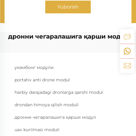
Yuborish
дронни чегаралашига қарши модул
укамбонг модули
portativ anti drone modul
harbiy darajadagi dronlarga qarshi modul
drondan himoya qilish moduli
дронни чегаралашига қарши модул
uav kurilmasi moduli