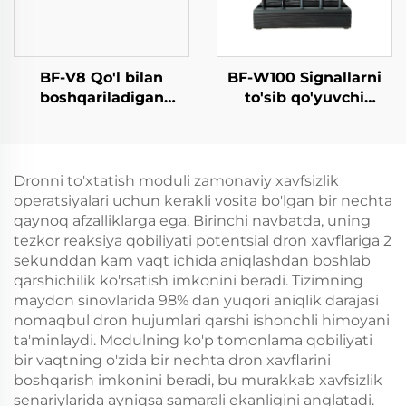
BF-V8 Qo'l bilan
BF-W100 Signallarni
boshqariladigan
to'sib qo'yuvchi
aniqlash vositasi
qurilma
poydevori (Yo'nalishni
aniqlash funksiyasi
bilan)
Dronni to'xtatish moduli zamonaviy xavfsizlik
operatsiyalari uchun kerakli vosita bo'lgan bir nechta
qaynoq afzalliklarga ega. Birinchi navbatda, uning
tezkor reaksiya qobiliyati potentsial dron xavflariga 2
sekunddan kam vaqt ichida aniqlashdan boshlab
qarshichilik ko'rsatish imkonini beradi. Tizimning
maydon sinovlarida 98% dan yuqori aniqlik darajasi
nomaqbul dron hujumlari qarshi ishonchli himoyani
ta'minlaydi. Modulning ko'p tomonlama qobiliyati
bir vaqtning o'zida bir nechta dron xavflarini
boshqarish imkonini beradi, bu murakkab xavfsizlik
senariylarida ayniqsa samarali ekanligini anglatadi.