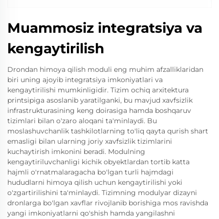
Muammosiz integratsiya va
kengaytirilish
Drondan himoya qilish moduli eng muhim afzalliklaridan
biri uning ajoyib integratsiya imkoniyatlari va
kengaytirilishi mumkinligidir. Tizim ochiq arxitektura
printsipiga asoslanib yaratilganki, bu mavjud xavfsizlik
infrastrukturasining keng doirasiga hamda boshqaruv
tizimlari bilan o'zaro aloqani ta'minlaydi. Bu
moslashuvchanlik tashkilotlarning to'liq qayta qurish shart
emasligi bilan ularning joriy xavfsizlik tizimlarini
kuchaytirish imkonini beradi. Modulning
kengaytiriluvchanligi kichik obyektlardan tortib katta
hajmli o'rnatmalaragacha bo'lgan turli hajmdagi
hududlarni himoya qilish uchun kengaytirilishi yoki
o'zgartirilishini ta'minlaydi. Tizimning modulyar dizayni
dronlarga bo'lgan xavflar rivojlanib borishiga mos ravishda
yangi imkoniyatlarni qo'shish hamda yangilashni