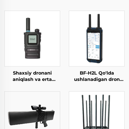
Shaxsiy dronani
BF-H2L Qo'lda
aniqlash va erta
ushlanadigan dron
ogohlantirish asbobi
aniqlagich