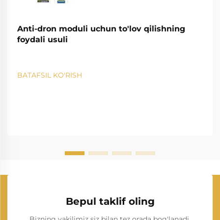
Anti-dron moduli uchun to'lov qilishning
foydali usuli
BATAFSIL KO'RISH
Bepul taklif oling
Bizning vakilimiz siz bilan tez orada bog'lanadi.