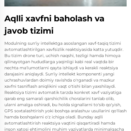
Aqlli xavfni baholash va
javob tizimi
Modulning sun'iy intellektga asoslangan xavf-taqiq tizimi
avtomatlashtirilgan xavfsizlik reaktsiyasida katta yutuqdir.
Bu tizim drone turi, uchish naqshi, tezligi hamda himoya
qilinayotgan hududlarga yaqinligi kabi real vaqtda bir
nechta ma'lumotlarni qayta ishlaydi va kerakli reaktsiya
darajasini aniqlaydi. Sun'iy intellekt komponenti yangi
uchrashuvlardan doimiy ravishda o'rganadi va mazkur
xavfni tasniflash aniqlikini vaqt o'tishi bilan yaxshilaydi.
Reaktsiya tizimi avtomatik tarzda konkret xavf vaziyatiga
qarab eng samarali qarshichilik choralarini tanlab olib,
ularni amalga oshiradi, bu holda signallarni to'sib qo'yish,
GPS soxtalashtirish yoki boshqa aralashuv usullarini qo'llash
hamda boshqalarni o'z ichiga oladi. Bunday aqlli
avtomatlashtirish reaktsiya vaqtini qisqartiradi hamda
inson xatosi ehtimolini muhim vaziyatlarda minimalgacha