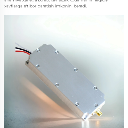
ahamiyatga ega bo'lib, xavfsizlik xodimlarini haqiqiy
xavflarga e'tibor qaratish imkonini beradi.