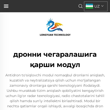
UZ
дронни чегаралашига
қарши модул
Antidron to'siqlovchi modul nomaqbul dronlarni aniqlash,
kuzatish va neytralizatsiya qilish uchun mo'ljallangan
zamonaviy dronlarga qarshi texnologiyani ifodalaydi.
Ushbu murakkab tizim aniqlash qobiliyatini kengaytirish
uchun ilg'or radar texnologiyasi, radio chastotalarini tahlil
qilish hamda sun'iy intellektni birlashtiradi. Modul bir
nechta qatlamlar orqali ishlaydi, avvalgi bosqichda dron