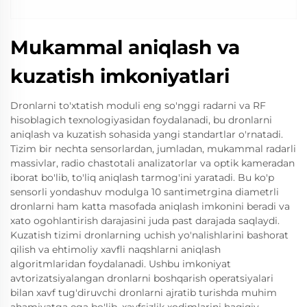
Mukammal aniqlash va
kuzatish imkoniyatlari
Dronlarni to'xtatish moduli eng so'nggi radarni va RF
hisoblagich texnologiyasidan foydalanadi, bu dronlarni
aniqlash va kuzatish sohasida yangi standartlar o'rnatadi.
Tizim bir nechta sensorlardan, jumladan, mukammal radarli
massivlar, radio chastotali analizatorlar va optik kameradan
iborat bo'lib, to'liq aniqlash tarmog'ini yaratadi. Bu ko'p
sensorli yondashuv modulga 10 santimetrgina diametrli
dronlarni ham katta masofada aniqlash imkonini beradi va
xato ogohlantirish darajasini juda past darajada saqlaydi.
Kuzatish tizimi dronlarning uchish yo'nalishlarini bashorat
qilish va ehtimoliy xavfli naqshlarni aniqlash
algoritmlaridan foydalanadi. Ushbu imkoniyat
avtorizatsiyalangan dronlarni boshqarish operatsiyalari
bilan xavf tug'diruvchi dronlarni ajratib turishda muhim