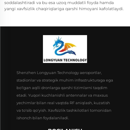
soddalashtiradi va bu esa uzoq muddatli foyda hamda
yangi xavfsizlik chaqiriqlariga qarshi himoyani kafolatlaydi.
Shenzhen Longyuan Technology aeroportlar,
stadionlar va strategik muhim infrastrukturaga ega
bo'lgan aqlli dronlarga qarshi tizimlarni taqdim
etadi. Yuqori kuchlanishli antennalar va maxsus
yechimlar bilan real vaqtda RF aniqlash, kuzatish
va to'sib qo'yish. Xavfsizlik tashkilotlari tomonidan
ishonch bilan foydalaniladi.