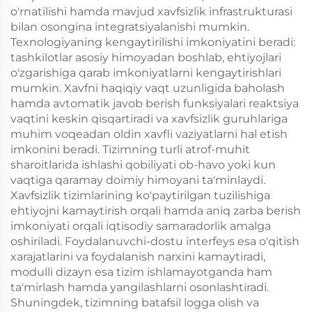
o'rnatilishi hamda mavjud xavfsizlik infrastrukturasi
bilan osongina integratsiyalanishi mumkin.
Texnologiyaning kengaytirilishi imkoniyatini beradi:
tashkilotlar asosiy himoyadan boshlab, ehtiyojlari
o'zgarishiga qarab imkoniyatlarni kengaytirishlari
mumkin. Xavfni haqiqiy vaqt uzunligida baholash
hamda avtomatik javob berish funksiyalari reaktsiya
vaqtini keskin qisqartiradi va xavfsizlik guruhlariga
muhim voqeadan oldin xavfli vaziyatlarni hal etish
imkonini beradi. Tizimning turli atrof-muhit
sharoitlarida ishlashi qobiliyati ob-havo yoki kun
vaqtiga qaramay doimiy himoyani ta'minlaydi.
Xavfsizlik tizimlarining ko'paytirilgan tuzilishiga
ehtiyojni kamaytirish orqali hamda aniq zarba berish
imkoniyati orqali iqtisodiy samaradorlik amalga
oshiriladi. Foydalanuvchi-dostu interfeys esa o'qitish
xarajatlarini va foydalanish narxini kamaytiradi,
modulli dizayn esa tizim ishlamayotganda ham
ta'mirlash hamda yangilashlarni osonlashtiradi.
Shuningdek, tizimning batafsil logga olish va