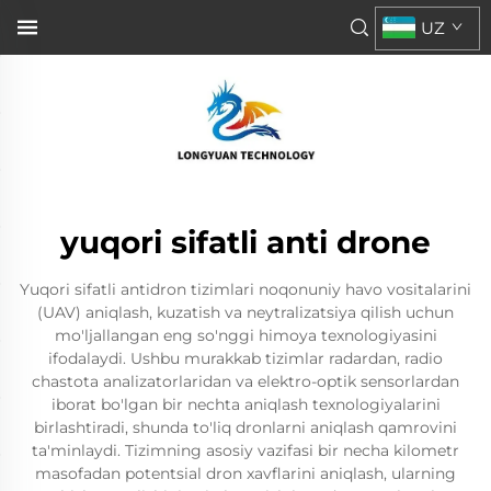
UZ
yuqori sifatli anti drone
Yuqori sifatli antidron tizimlari noqonuniy havo vositalarini
(UAV) aniqlash, kuzatish va neytralizatsiya qilish uchun
mo'ljallangan eng so'nggi himoya texnologiyasini
ifodalaydi. Ushbu murakkab tizimlar radardan, radio
chastota analizatorlaridan va elektro-optik sensorlardan
iborat bo'lgan bir nechta aniqlash texnologiyalarini
birlashtiradi, shunda to'liq dronlarni aniqlash qamrovini
ta'minlaydi. Tizimning asosiy vazifasi bir necha kilometr
masofadan potentsial dron xavflarini aniqlash, ularning