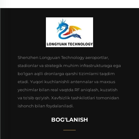
Shenzhen Longyuan Technology aeroportlar,
stadionlar va strategik muhim infrastrukturaga ega
bo'lgan aqlli dronlarga qarshi tizimlarni taqdim
etadi. Yuqori kuchlanishli antennalar va maxsus
yechimlar bilan real vaqtda RF aniqlash, kuzatish
va to'sib qo'yish. Xavfsizlik tashkilotlari tomonidan
ishonch bilan foydalaniladi.
BOG'LANISH