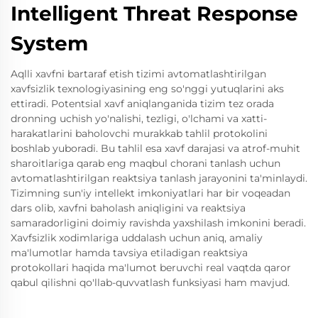
Intelligent Threat Response
System
Aqlli xavfni bartaraf etish tizimi avtomatlashtirilgan
xavfsizlik texnologiyasining eng so'nggi yutuqlarini aks
ettiradi. Potentsial xavf aniqlanganida tizim tez orada
dronning uchish yo'nalishi, tezligi, o'lchami va xatti-
harakatlarini baholovchi murakkab tahlil protokolini
boshlab yuboradi. Bu tahlil esa xavf darajasi va atrof-muhit
sharoitlariga qarab eng maqbul chorani tanlash uchun
avtomatlashtirilgan reaktsiya tanlash jarayonini ta'minlaydi.
Tizimning sun'iy intellekt imkoniyatlari har bir voqeadan
dars olib, xavfni baholash aniqligini va reaktsiya
samaradorligini doimiy ravishda yaxshilash imkonini beradi.
Xavfsizlik xodimlariga uddalash uchun aniq, amaliy
ma'lumotlar hamda tavsiya etiladigan reaktsiya
protokollari haqida ma'lumot beruvchi real vaqtda qaror
qabul qilishni qo'llab-quvvatlash funksiyasi ham mavjud.