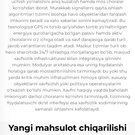
uchish yo'nalishini aniq kuzatish hamda mos choralar
ko'rishdan iborat. Murakkab signallarni qayta ishlash
algoritmlari tizimni boshqa havo obyektlaridan farqlash
imkonini beradi va xato xabarlar sonini kamaytiradi. Bu
texnologiya GPS ni to'sib qo'yishdan tortib yo'naltirilgan
energiya qurollarigacha bo'lgan passiv hamda aktiv
choralarini o'z ichiga oladi va xavf darajasiga qarab turli
javob variantlarini taqdim etadi. Mazkur tizimlar turli ob-
havo sharoitida 24/7 ishlashga mo'ljallangan bo'lib, mavjud
xavfsizlik infrastrukturasi bilan integratsiya qilinishi
mumkin. Modulyar arxitektura esa uning foydalanish
holatiga qarab moslashtirilishini ta'minlaydi: bu yoki shu
yerda kritik muhim infratuzilmani himoya qilish, xususiy
obyektlarni xavfsizlsh yoki politsiya operatsiyalarini
o'tkazish bo'lishi mumkin. Xavfni haqiqiy vaqtda baholash
imkoniyati darhol choralarni ko'rishni ta'minlaydi, tizimning
foydalanuvchi do'st interfeysi esa xavfsizlik xodimlarining
samarali ishlashini kafolatlaydi.
Yangi mahsulot chiqarilishi