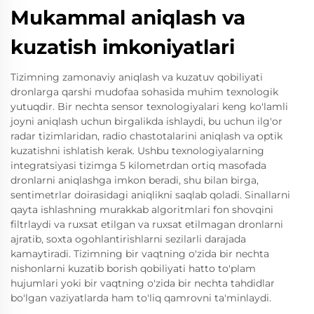
Mukammal aniqlash va
kuzatish imkoniyatlari
Tizimning zamonaviy aniqlash va kuzatuv qobiliyati
dronlarga qarshi mudofaa sohasida muhim texnologik
yutuqdir. Bir nechta sensor texnologiyalari keng ko'lamli
joyni aniqlash uchun birgalikda ishlaydi, bu uchun ilg'or
radar tizimlaridan, radio chastotalarini aniqlash va optik
kuzatishni ishlatish kerak. Ushbu texnologiyalarning
integratsiyasi tizimga 5 kilometrdan ortiq masofada
dronlarni aniqlashga imkon beradi, shu bilan birga,
sentimetrlar doirasidagi aniqlikni saqlab qoladi. Sinallarni
qayta ishlashning murakkab algoritmlari fon shovqini
filtrlaydi va ruxsat etilgan va ruxsat etilmagan dronlarni
ajratib, soxta ogohlantirishlarni sezilarli darajada
kamaytiradi. Tizimning bir vaqtning o'zida bir nechta
nishonlarni kuzatib borish qobiliyati hatto to'plam
hujumlari yoki bir vaqtning o'zida bir nechta tahdidlar
bo'lgan vaziyatlarda ham to'liq qamrovni ta'minlaydi.