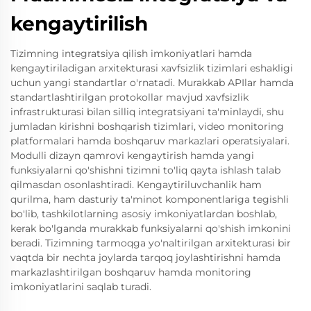
kengaytirilish
Tizimning integratsiya qilish imkoniyatlari hamda
kengaytiriladigan arxitekturasi xavfsizlik tizimlari eshakligi
uchun yangi standartlar o'rnatadi. Murakkab APIlar hamda
standartlashtirilgan protokollar mavjud xavfsizlik
infrastrukturasi bilan silliq integratsiyani ta'minlaydi, shu
jumladan kirishni boshqarish tizimlari, video monitoring
platformalari hamda boshqaruv markazlari operatsiyalari.
Modulli dizayn qamrovi kengaytirish hamda yangi
funksiyalarni qo'shishni tizimni to'liq qayta ishlash talab
qilmasdan osonlashtiradi. Kengaytiriluvchanlik ham
qurilma, ham dasturiy ta'minot komponentlariga tegishli
bo'lib, tashkilotlarning asosiy imkoniyatlardan boshlab,
kerak bo'lganda murakkab funksiyalarni qo'shish imkonini
beradi. Tizimning tarmoqga yo'naltirilgan arxitekturasi bir
vaqtda bir nechta joylarda tarqoq joylashtirishni hamda
markazlashtirilgan boshqaruv hamda monitoring
imkoniyatlarini saqlab turadi.