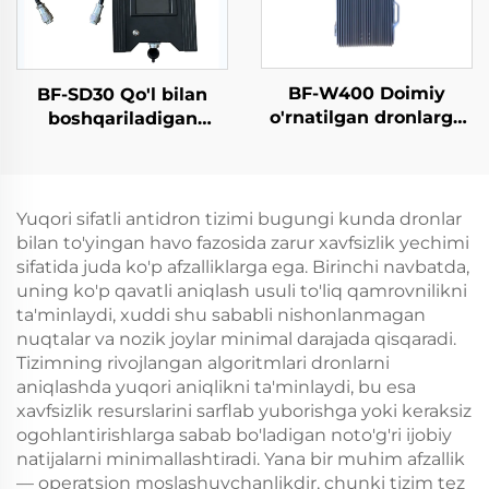
BF-W400 Doimiy
BF-SD30 Qo'l bilan
o'rnatilgan dronlarga
boshqariladigan
qarshi choralar
detektor - Komplekt
vositasi
versiyasi
Yuqori sifatli antidron tizimi bugungi kunda dronlar
bilan to'yingan havo fazosida zarur xavfsizlik yechimi
sifatida juda ko'p afzalliklarga ega. Birinchi navbatda,
uning ko'p qavatli aniqlash usuli to'liq qamrovnilikni
ta'minlaydi, xuddi shu sababli nishonlanmagan
nuqtalar va nozik joylar minimal darajada qisqaradi.
Tizimning rivojlangan algoritmlari dronlarni
aniqlashda yuqori aniqlikni ta'minlaydi, bu esa
xavfsizlik resurslarini sarflab yuborishga yoki keraksiz
ogohlantirishlarga sabab bo'ladigan noto'g'ri ijobiy
natijalarni minimallashtiradi. Yana bir muhim afzallik
— operatsion moslashuvchanlikdir, chunki tizim tez