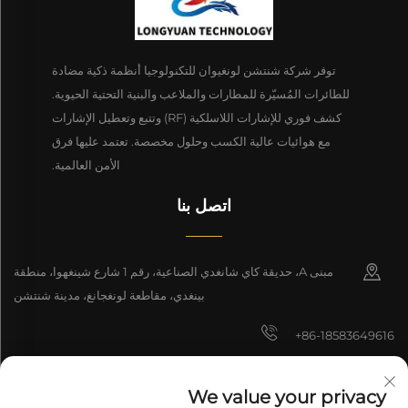
توفر شركة شنتشن لونغيوان للتكنولوجيا أنظمة ذكية مضادة
للطائرات المُسيّرة للمطارات والملاعب والبنية التحتية الحيوية.
كشف فوري للإشارات اللاسلكية (RF) وتتبع وتعطيل الإشارات
مع هوائيات عالية الكسب وحلول مخصصة. تعتمد عليها فرق
الأمن العالمية.
اتصل بنا
مبنى A، حديقة كاي شانغدي الصناعية، رقم 1 شارع شينغهوا، منطقة
بينغدي، مقاطعة لونغجانغ، مدينة شنتشن
+86-18583649616
[email protected]
We value your privacy