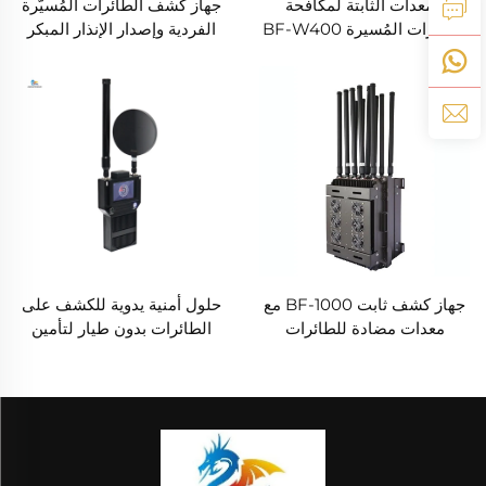
المعدات الثابتة لمكافحة
جهاز كشف الطائرات المُسيّرة
الطائرات المُسيرة BF-W400
الفردية وإصدار الإنذار المبكر
جهاز كشف ثابت BF-1000 مع
حلول أمنية يدوية للكشف على
معدات مضادة للطائرات
الطائرات بدون طيار لتأمين
المُسيّرة
المحيط الأمني حلول الكشف
عن الإشارات طويلة المدى
المحمولة لكشف الطائرات
بدون طيار من نوع FPV