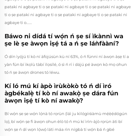
pataki ni agbaye ti o ṣe pataki ni agbaye ti o ṣe pataki ni agbaye
ti o ṣe pataki ni agbaye ti o ṣe pataki ni agbaye ti o ṣe pataki ni
agbaye ti o......
Báwo ni dídá tí wọ́n ń ṣe sí ìkànnì wa
ṣe lè ṣe àwọn iṣẹ́ tá a ń ṣe láǹfààní?
Ó dín ìyọ́jú tí kò ní àfojúsùn kù ní 63%, ó ń fúnni ní àwọn àṣẹ tí a
yàn fún bí ìkọlù tàbí ìlọsílé, ó sì ń rí i dájú pé àwọn kò mọ ohun
tó ń ṣe àwọn drones tó léwu.
Kí ló mú kí àpò ìrùkòkò tó ń dí ìró
àgbékalẹ̀ tí kò ní awakọ̀ ṣe dára fún
àwọn iṣẹ́ tí kò ní awakọ̀?
Bí wọ́n ṣe ṣe wọ́n lọ́nà tó rọrùn (láì ju kìlógíráàmù mẹ́ẹ̀ẹ́dógún
lọ), bí wọ́n ṣe fi àwọn ohun èlò tó ń mú kí ìrìn-àjò rọrùn àti bí
wọ́n ṣe ń dí wọn lọ́wọ́ láti máa rìn nígbà tí wọ́n bá ń gbé