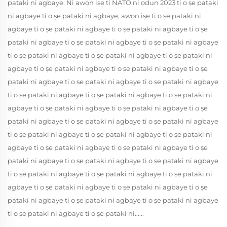
pataki ni agbaye. Ni awọn iṣẹ ti NATO ni ọdun 2023 ti o ṣe pataki
ni agbaye ti o ṣe pataki ni agbaye, awọn iṣẹ ti o ṣe pataki ni
agbaye ti o ṣe pataki ni agbaye ti o ṣe pataki ni agbaye ti o ṣe
pataki ni agbaye ti o ṣe pataki ni agbaye ti o ṣe pataki ni agbaye
ti o ṣe pataki ni agbaye ti o ṣe pataki ni agbaye ti o ṣe pataki ni
agbaye ti o ṣe pataki ni agbaye ti o ṣe pataki ni agbaye ti o ṣe
pataki ni agbaye ti o ṣe pataki ni agbaye ti o ṣe pataki ni agbaye
ti o ṣe pataki ni agbaye ti o ṣe pataki ni agbaye ti o ṣe pataki ni
agbaye ti o ṣe pataki ni agbaye ti o ṣe pataki ni agbaye ti o ṣe
pataki ni agbaye ti o ṣe pataki ni agbaye ti o ṣe pataki ni agbaye
ti o ṣe pataki ni agbaye ti o ṣe pataki ni agbaye ti o ṣe pataki ni
agbaye ti o ṣe pataki ni agbaye ti o ṣe pataki ni agbaye ti o ṣe
pataki ni agbaye ti o ṣe pataki ni agbaye ti o ṣe pataki ni agbaye
ti o ṣe pataki ni agbaye ti o ṣe pataki ni agbaye ti o ṣe pataki ni
agbaye ti o ṣe pataki ni agbaye ti o ṣe pataki ni agbaye ti o ṣe
pataki ni agbaye ti o ṣe pataki ni agbaye ti o ṣe pataki ni agbaye
ti o ṣe pataki ni agbaye ti o ṣe pataki ni......