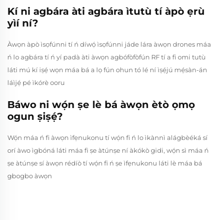
Kí ni agbára àti agbára ìtutù tí àpò ẹrù
yìí ní?
Àwọn àpò ìsọfúnni tí ń díwọ́ ìsọfúnni jáde lára àwọn drones máa
ń lo agbára tí ń yí padà àti àwọn agbófòfòfún RF tí a fi omi tutù
láti mú kí iṣẹ́ wọn máa bá a lọ fún ohun tó lé ní ìṣẹ́jú mẹ́sàn-án
láìjẹ́ pé ìkórè ooru
Báwo ni wọ́n ṣe lè bá àwọn ètò ọmọ
ogun ṣiṣẹ́?
Wọ́n máa ń fi àwọn ìfẹnukonu tí wọ́n fi ń lo ìkànnì alágbèéká sí
orí àwo ìgbóná láti máa fi ṣe àtúnṣe ní àkókò gidi, wọ́n sì máa ń
ṣe àtúnṣe sí àwọn rédíò tí wọ́n fi ń ṣe ìfẹnukonu láti lè máa bá
gbogbo àwọn